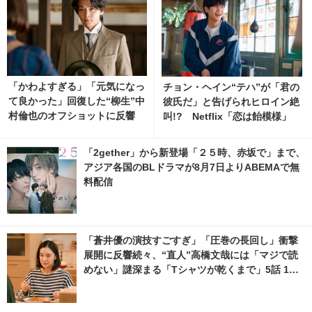
「かわよすぎる」「元気になっ
チョン・ヘイン“テハ”が「君の
て良かった」回復した“柳生”中
彼氏だ」と告げられヒロイン絶
村倫也のオフショットに反響
叫!? Netflix「恋は飴模様」
「風、薫る」
先行映像解禁
「2gether」から新登場「２５時、赤坂で」まで、
アジア各国のBLドラマが8月7日よりABEMAで無
料配信
「蒼井優の演技すごすぎ」「圧巻の長回し」衝撃
展開に反響続々、“直人”高橋文哉には「マジで読
めない」謎深まる「Tシャツが乾くまで」5話 1枚
目の写真・画像 | cinemacafe.net