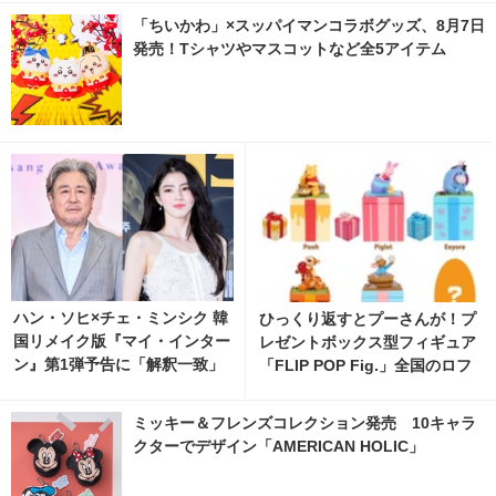
「ちいかわ」×スッパイマンコラボグッズ、8月7日
発売！Tシャツやマスコットなど全5アイテム
ハン・ソヒ×チェ・ミンシク 韓
ひっくり返すとプーさんが！プ
国リメイク版『マイ・インター
レゼントボックス型フィギュア
ン』第1弾予告に「解釈一致」
「FLIP POP Fig.」全国のロフ
「ワクワクする」の声
トにて9月より先行発売 2枚目
の写真・画像 | cinemacafe.ne
ミッキー＆フレンズコレクション発売 10キャラ
t
クターでデザイン「AMERICAN HOLIC」