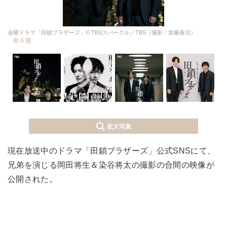
金曜ドラマ「田鎖ブラザーズ」© TBSスパークル／TBS（撮影：加藤春日）
全 4 枚
拡大写真
現在放送中のドラマ「田鎖ブラザーズ」公式SNSにて、
兄弟を演じる岡田将生＆染谷将太の撮影の合間の映像が
公開された。