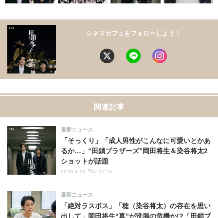
シネマカフェをフォローしよう！
関連記事
最新ニュース
「そっくり」「成人男性がこんなに可愛いとかあ
るか…」“田鎖ブラザーズ”岡田将生＆染谷将太2
ショットが話題
2026.4.23 Thu 17:15
最新ニュース
「絶対ラスボス」「稔（染谷将太）の存在を思い
出して」岡田将生“真”が洗脳の危機か!?「田鎖ブ