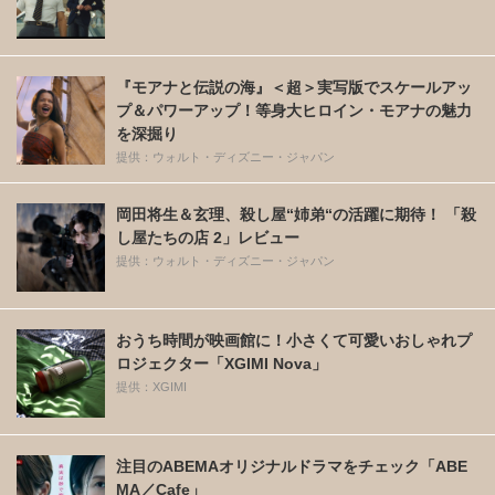
『モアナと伝説の海』＜超＞実写版でスケールアッ
プ＆パワーアップ！等身大ヒロイン・モアナの魅力
を深掘り
提供：ウォルト・ディズニー・ジャパン
岡田将生＆玄理、殺し屋“姉弟“の活躍に期待！ 「殺
し屋たちの店 2」レビュー
提供：ウォルト・ディズニー・ジャパン
おうち時間が映画館に！小さくて可愛いおしゃれプ
ロジェクター「XGIMI Nova」
提供：XGIMI
注目のABEMAオリジナルドラマをチェック「ABE
MA／Cafe」