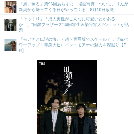
「風、薫る」第96回あらすじ・場面写真 ついに、りんが
新潟から帰ってくる日がやってくる…8月10日放送
「そっくり」「成人男性がこんなに可愛いとかある
か…」“田鎖ブラザーズ”岡田将生＆染谷将太2ショットが話
題
『モアナと伝説の海』＜超＞実写版でスケールアップ＆パ
ワーアップ！等身大ヒロイン・モアナの魅力を深掘り【P
R】