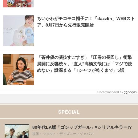
ちいかわがモコモコ帽子に！「dazzlin」WEBスト
ア、8月7日から先行販売開始
「蒼井優の演技すごすぎ」「圧巻の長回し」衝撃
展開に反響続々、“直人”高橋文哉には「マジで読
めない」謎深まる「Tシャツが乾くまで」5話
Recommended by
SPECIAL
80年代LA版「ゴシップガール」×シリアルキラー!?
提供：ウォルト・ディズニー・ジャパン