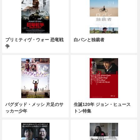
プリミティヴ・ウォー 恐竜戦
白パンと独裁者
争
バグダッド・メッシ 片足のサ
生誕120年 ジョン・ヒュース
ッカー少年
トン特集