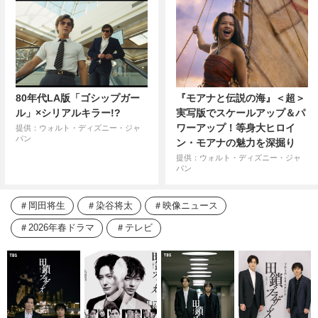
80年代LA版「ゴシップガー
『モアナと伝説の海』＜超＞
ル」×シリアルキラー!?
実写版でスケールアップ＆パ
ワーアップ！等身大ヒロイ
提供：ウォルト・ディズニー・ジャ
パン
ン・モアナの魅力を深掘り
提供：ウォルト・ディズニー・ジャ
パン
岡田将生
染谷将太
映像ニュース
2026年春ドラマ
テレビ