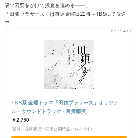
唆の容疑をかけて捜査を進める――。
「田鎖ブラザーズ」は毎週金曜日22時～TBSにて放送
中。
TBS系 金曜ドラマ「田鎖ブラザーズ」オリジナ
ル・サウンドトラック - 富貴晴美
￥2,750
(価格・在庫状況は記事公開時点のものです)