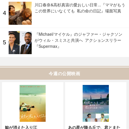
川口春奈&高杉真宙の愛おしい日常...『ママがもう
この世界にいなくても 私の命の日記』場面写真
『Michael/マイケル』のジャファー・ジャクソン
がウィル・スミスと共演へ アクションスリラー
『Supermax』
今週の公開映画
鯨が消えた入り江
あの星が降る丘で、君とまた