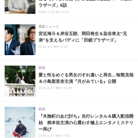
ラザーズ」6話
2026.5.23 Sat 9:30
最新ニュース
宮近海斗＆岸谷五朗、岡田将生＆染谷将太“兄
弟”を支えるバディに「田鎖ブラザーズ」
2026.2.9 Mon 6:00
映画
愛と性をめぐる男女のすれ違いと再生…毎熊克哉
＆小島梨里杏主演『月がみている』公開
2026.5.27 Wed 10:00
映画
『木挽町のあだ討ち』先行レンタル＆購入配信開
始 柄本佑主演の心震わす極上エンタメミステリ
ー再び
2026.5.27 Wed 7:00