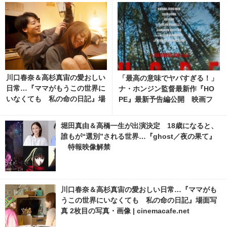
川口春奈＆高杉真宙の愛おしい
「最高の意味でヤバすぎる！」
日常…『ママがもうこの世界に
ナ・ホンジン監督最新作『HO
いなくても 私の命の日記』場
PE』最新予告編公開 映画フ
面写真
ァン騒然
堀田真由＆高橋一生が出演決定 18歳になると、
誰もが“選別”される世界…『ghost／夜の果て』
特報映像解禁
川口春奈＆高杉真宙の愛おしい日常…『ママがも
うこの世界にいなくても 私の命の日記』場面写
真 2枚目の写真・画像 | cinemacafe.net