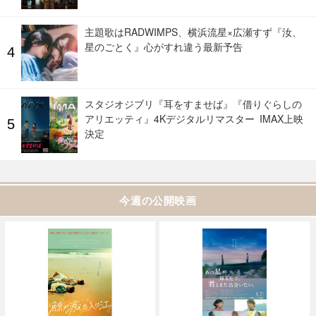
主題歌はRADWIMPS、横浜流星×広瀬すず『汝、
星のごとく』心がすれ違う最新予告
スタジオジブリ『耳をすませば』『借りぐらしの
アリエッティ』4Kデジタルリマスター IMAX上映
決定
今週の公開映画