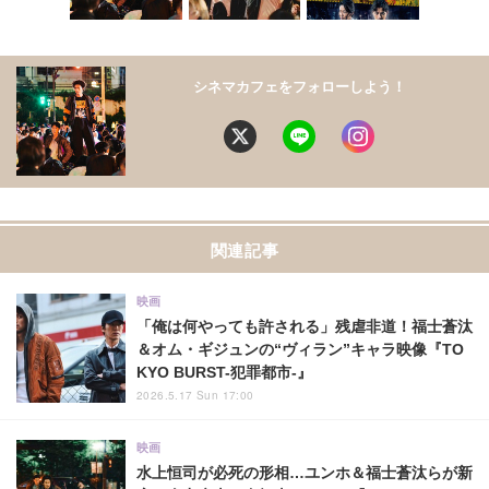
シネマカフェをフォローしよう！
関連記事
映画
「俺は何やっても許される」残虐非道！福士蒼汰
＆オム・ギジュンの“ヴィラン”キャラ映像『TO
KYO BURST-犯罪都市-』
2026.5.17 Sun 17:00
映画
水上恒司が必死の形相…ユンホ＆福士蒼汰らが新