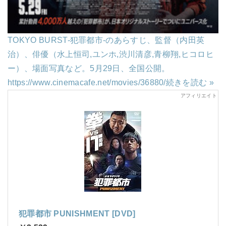
TOKYO BURST-犯罪都市-のあらすじ、監督（内田英
治）、俳優（水上恒司,ユンホ,渋川清彦,青柳翔,ヒコロヒ
ー）、場面写真など。5月29日、全国公開。
https://www.cinemacafe.net/movies/36880/
続きを読む »
犯罪都市 PUNISHMENT [DVD]