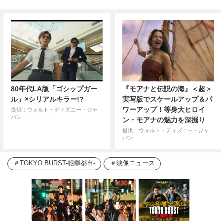
80年代LA版「ゴシップガー
『モアナと伝説の海』＜超＞
ル」×シリアルキラー!?
実写版でスケールアップ＆パ
ワーアップ！等身大ヒロイ
提供：ウォルト・ディズニー・ジャ
パン
ン・モアナの魅力を深掘り
提供：ウォルト・ディズニー・ジャ
パン
TOKYO BURST-犯罪都市-
映像ニュース