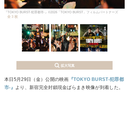
『TOKYO BURST-犯罪都市-』©2026「TOKYO BURST」フィルムパートナーズ
全 3 枚
拡大写真
本日5月29日（金）公開の映画
『TOKYO BURST-犯罪都
市-』
より、新宿完全封鎖現金ばらまき映像が到着した。