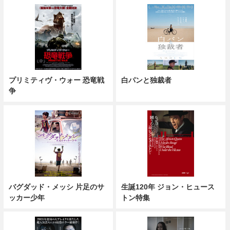
プリミティヴ・ウォー 恐竜戦
白パンと独裁者
争
バグダッド・メッシ 片足のサ
生誕120年 ジョン・ヒュース
ッカー少年
トン特集