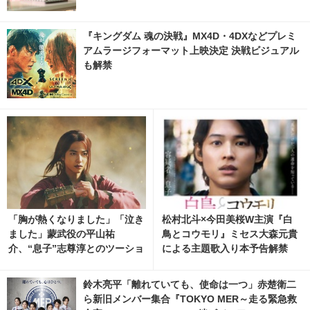
『キングダム 魂の決戦』MX4D・4DXなどプレミ
アムラージフォーマット上映決定 決戦ビジュアル
も解禁
「胸が熱くなりました」「泣き
松村北斗×今田美桜W主演『白
ました」蒙武役の平山祐
鳥とコウモリ』ミセス大森元貴
介、“息子”志尊淳とのツーショ
による主題歌入り本予告解禁
ット公開『キングダム 魂の決
戦』
鈴木亮平「離れていても、使命は一つ」赤楚衛二
ら新旧メンバー集合『TOKYO MER～走る緊急救