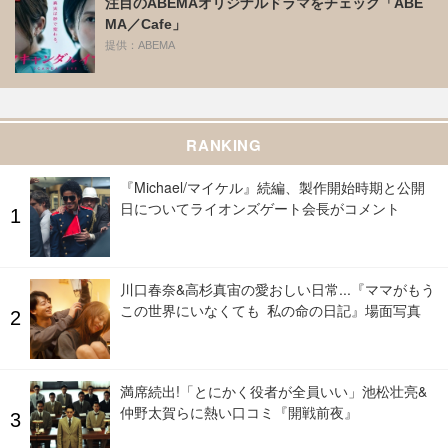
注目のABEMAオリジナルドラマをチェック「ABE
MA／Cafe」
提供：ABEMA
RANKING
『Michael/マイケル』続編、製作開始時期と公開
日についてライオンズゲート会長がコメント
川口春奈&高杉真宙の愛おしい日常...『ママがもう
この世界にいなくても 私の命の日記』場面写真
満席続出!「とにかく役者が全員いい」池松壮亮&
仲野太賀らに熱い口コミ『開戦前夜』