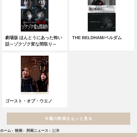
劇場版 ほんとうにあった怖い
THE BELDHAM/ベルダム
話～ゾクゾク変な間取り～
ゴースト・オブ・ウエノ
今週の映画をもっと見る
ホーム
›
映画
›
邦画ニュース
›
記事