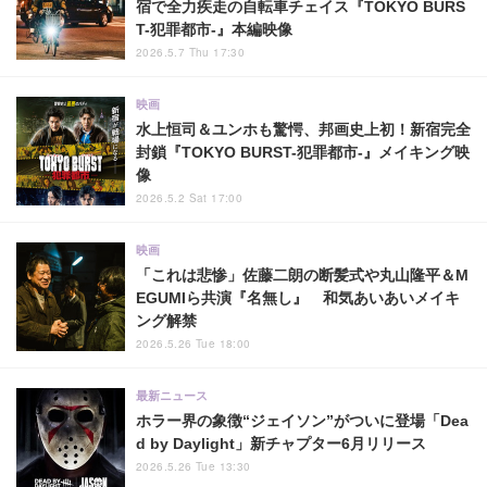
宿で全力疾走の自転車チェイス『TOKYO BURS
T-犯罪都市-』本編映像
2026.5.7 Thu 17:30
映画
水上恒司＆ユンホも驚愕、邦画史上初！新宿完全
封鎖『TOKYO BURST-犯罪都市-』メイキング映
像
2026.5.2 Sat 17:00
映画
「これは悲惨」佐藤二朗の断髪式や丸山隆平＆M
EGUMIら共演『名無し』 和気あいあいメイキ
ング解禁
2026.5.26 Tue 18:00
最新ニュース
ホラー界の象徴“ジェイソン”がついに登場「Dea
d by Daylight」新チャプター6月リリース
2026.5.26 Tue 13:30