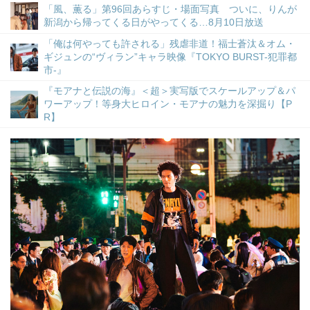
「風、薫る」第96回あらすじ・場面写真 ついに、りんが
新潟から帰ってくる日がやってくる…8月10日放送
「俺は何やっても許される」残虐非道！福士蒼汰＆オム・
ギジュンの“ヴィラン”キャラ映像『TOKYO BURST-犯罪都
市-』
『モアナと伝説の海』＜超＞実写版でスケールアップ＆パ
ワーアップ！等身大ヒロイン・モアナの魅力を深掘り【P
R】