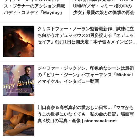
ス・ブラナーのアクション満載
UMMY／ザ・マミー 棺の中の
バディ・コメディ『Mayday』
少女』最愛の娘との衝撃の再会
予告編
捉える新場面写真解禁
クリストファー・ノーラン監督最新作、試練に立
ち向かうオデュッセウスの勇姿捉える『オデュッ
セイア』9月11日公開決定！本予告＆メインビジュ
アル解禁
ジャファー・ジャクソン、印象的なシーンは最初
の「ビリー・ジーン」パフォーマンス『Michael
／マイケル』インタビュー動画
川口春奈＆高杉真宙の愛おしい日常…『ママがも
うこの世界にいなくても 私の命の日記』場面写
真 4枚目の写真・画像 | cinemacafe.net