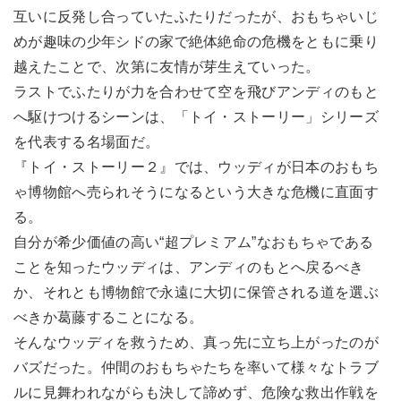
互いに反発し合っていたふたりだったが、おもちゃいじ
めが趣味の少年シドの家で絶体絶命の危機をともに乗り
越えたことで、次第に友情が芽生えていった。
ラストでふたりが力を合わせて空を飛びアンディのもと
へ駆けつけるシーンは、「トイ・ストーリー」シリーズ
を代表する名場面だ。
『トイ・ストーリー２』では、ウッディが日本のおもち
ゃ博物館へ売られそうになるという大きな危機に直面す
る。
自分が希少価値の高い“超プレミアム”なおもちゃである
ことを知ったウッディは、アンディのもとへ戻るべき
か、それとも博物館で永遠に大切に保管される道を選ぶ
べきか葛藤することになる。
そんなウッディを救うため、真っ先に立ち上がったのが
バズだった。仲間のおもちゃたちを率いて様々なトラブ
ルに見舞われながらも決して諦めず、危険な救出作戦を