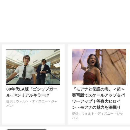
80年代LA版「ゴシップガー
『モアナと伝説の海』＜超＞
ル」×シリアルキラー!?
実写版でスケールアップ＆パ
ワーアップ！等身大ヒロイ
提供：ウォルト・ディズニー・ジャ
パン
ン・モアナの魅力を深掘り
提供：ウォルト・ディズニー・ジャ
パン