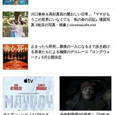
川口春奈＆高杉真宙の愛おしい日常…『ママがも
うこの世界にいなくても 私の命の日記』場面写
真 3枚目の写真・画像 | cinemacafe.net
止まったら即死…最後の一人になるまで歩き続け
る若者たちによる極限のデスレース『ロングウォ
ーク』6月公開決定
ライアン・レイノルズ&ケネ
全米初登場3位発進！『THE M