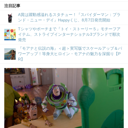
注目記事
A賞は躍動感溢れるスタチュー！『スパイダーマン：ブラ
ンド・ニュー・デイ』Happyくじ、8月7日発売開始
Tシャツやポーチまで『トイ・ストーリー５』モチーフア
イテム、ストライプインターナショナル3ブランドで順次
発売
『モアナと伝説の海』＜超＞実写版でスケールアップ＆パ
ワーアップ！等身大ヒロイン・モアナの魅力を深掘り【P
R】