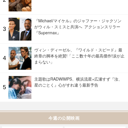
『Michael/マイケル』のジャファー・ジャクソン
がウィル・スミスと共演へ アクションスリラー
『Supermax』
ヴィン・ディーゼル、『ワイルド・スピード』最
終章の脚本を絶賛!「ここ数十年の最高傑作!涙が止
まらない」
主題歌はRADWIMPS、横浜流星×広瀬すず『汝、
星のごとく』心がすれ違う最新予告
今週の公開映画