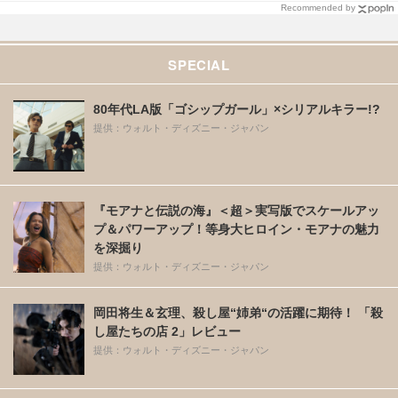
Recommended by
SPECIAL
80年代LA版「ゴシップガール」×シリアルキラー!?
提供：ウォルト・ディズニー・ジャパン
『モアナと伝説の海』＜超＞実写版でスケールアッ
プ＆パワーアップ！等身大ヒロイン・モアナの魅力
を深掘り
提供：ウォルト・ディズニー・ジャパン
岡田将生＆玄理、殺し屋“姉弟“の活躍に期待！ 「殺
し屋たちの店 2」レビュー
提供：ウォルト・ディズニー・ジャパン