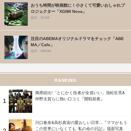
おうち時間が映画館に！小さくて可愛いおしゃれプ
ロジェクター「XGIMI Nova」
提供：XGIMI
注目のABEMAオリジナルドラマをチェック「ABE
MA／Cafe」
提供：ABEMA
RANKING
満席続出!「とにかく役者が全員いい」池松壮亮&
仲野太賀らに熱い口コミ『開戦前夜』
川口春奈&高杉真宙の愛おしい日常...『ママがもう
この世界にいなくても 私の命の日記』場面写真