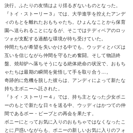
決行。ふたりの友情はより揺るぎないものとなった。
『トイ・ストーリー３』では、大学進学を控えたアンデ
ィのもとを離れたおもちゃたち。ひょんなことから保育
園へ送られることになるが、そこではテディベアのロッ
ツォが支配する過酷な環境が待ち受けていた。
仲間たちが希望を失いかける中でも、ウッディとバズは
互いを信じながら仲間を守るため奮闘。そして物語終
盤、焼却炉へ落ちそうになる絶体絶命の状況で、おもち
ゃたちは最期の瞬間を覚悟して手を取り合う…。
奇跡的に危機を脱した彼らは、アンディによって新たな
持ち主ボニーへ託された。
『トイ・ストーリー４』では、持ち主となった少女ボニ
ーのもとで新たな日々を送る中、ウッディはかつての仲
間であるボー・ピープとの再会を果たす。
ボニーにとってお気に入りのおもちゃではなくなったこ
とに戸惑いながらも、ボニーの新しいお気に入りのフォ