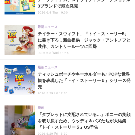
3ブランドで順次発売
2026.6.4 Thu 19:00
最新ニュース
テイラー・スウィフト、『トイ・ストーリー5』
に書き下ろし新曲提供 ジャック・アントノフと
共作、カントリールーツに回帰
2026.6.3 Wed 11:45
最新ニュース
ティッシュポーチやキーホルダーも♪ POPな世界
観を表現した『トイ・ストーリー５』シリーズ発
売
2026.5.29 Fri 17:00
映画
「タブレットに支配されている…」ボニーの笑顔
を取り戻すため、ウッディ＆バズたちが大結集
『トイ・ストーリー５』US予告
2026.5.29 Fri 15:30