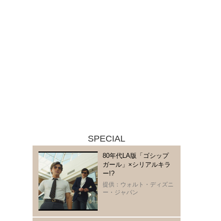
SPECIAL
80年代LA版「ゴシップ
ガール」×シリアルキラ
ー!?
提供：ウォルト・ディズニ
ー・ジャパン