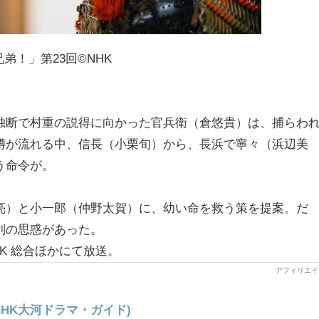
弟！」第23回©NHK
独断で村重の説得に向かった官兵衛（倉悠貴）は、捕らわ
噂が流れる中、信長（小栗旬）から、長浜で寧々（浜辺美
う命令が。
亮）と小一郎（仲野太賀）に、幼い命を救う策を提案。だ
別の思惑があった。
K 総合ほかにて放送。
(NHK大河ドラマ・ガイド)