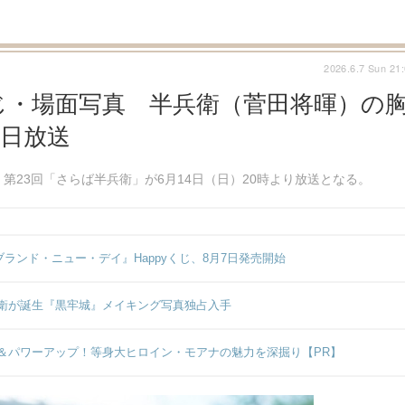
2026.6.7 Sun 21
じ・場面写真 半兵衛（菅田将暉）の
4日放送
第23回「さらば半兵衛」が6月14日（日）20時より放送となる。
ンド・ニュー・デイ』Happyくじ、8月7日発売開始
衛が誕生『黒牢城』メイキング写真独占入手
＆パワーアップ！等身大ヒロイン・モアナの魅力を深掘り【PR】