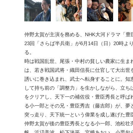
仲野太賀が主演を務める、NHK大河ドラマ「豊
23回「さらば半兵衛」が6月14日（日）20時よ
る。
時は戦国乱世、尾張・中村の貧しい農家に生ま
は、若き戦国武将・織田信長に仕官して大出世
誘いに巻き込まれ、武士へ転身することに。知
して持ち前の「調整力」を生かしながら、立ち
をクリアし、天下一の補佐役・豊臣秀長と呼ば
る小一郎とその兄・豊臣秀吉（藤吉郎）が、夢
突っ走り、天下統一という偉業を成し遂げた豊
仲野太賀が後の豊臣秀長となる小一郎、池松壮
帆、浜辺美波、松下洸平、宮﨑あおい、小栗旬