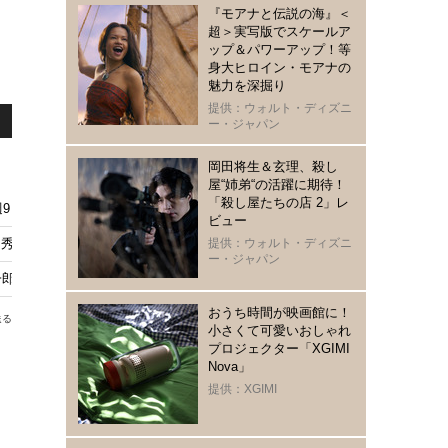
『モアナと伝説の海』＜
超＞実写版でスケールア
ップ＆パワーアップ！等
身大ヒロイン・モアナの
魅力を深掘り
提供：ウォルト・ディズニ
ー・ジャパン
岡田将生＆玄理、殺し
屋“姉弟“の活躍に期待！
「殺し屋たちの店 2」レ
週9日放送へ
ビュー
秀吉に多くの反応、史実との“整合性”にも視聴者注目「豊臣兄弟！」第29話
提供：ウォルト・ディズニ
ー・ジャパン
郎と清須城へ向かう…8月9日放送
おうち時間が映画館に！
送る
小さくて可愛いおしゃれ
プロジェクター「XGIMI
Nova」
提供：XGIMI