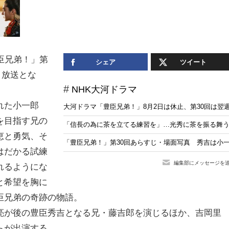
臣兄弟！」第
シェア
ツイート
り放送とな
NHK大河ドラマ
れた小一郎
大河ドラマ「豊臣兄弟！」8月2日は休止、第30回は翌
を目指す兄の
「信長の為に茶を立てる練習を」…光秀に茶を振る舞う
恵と勇気、そ
「豊臣兄弟！」第30回あらすじ・場面写真 秀吉は小一
はだかる試練
編集部にメッセージを
れるようにな
と希望を胸に
臣兄弟の奇跡の物語。
亮が後の豊臣秀吉となる兄・藤吉郎を演じるほか、吉岡里
らが出演する。