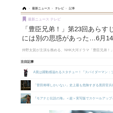
ホーム
›
最新ニュース
›
テレビ
›
記事
最新ニュース
テレビ
「豊臣兄弟！」第23回あらす
には別の思惑があった…6月1
仲野太賀が主演を務める、NHK大河ドラマ「豊臣兄弟！」
注目記事
A賞は躍動感溢れるスタチュー！『スパイダーマン：ブラ
「菅田将暉しかいない」史上最も危険すぎる黒田官兵
『モアナと伝説の海』＜超＞実写版でスケールアップ