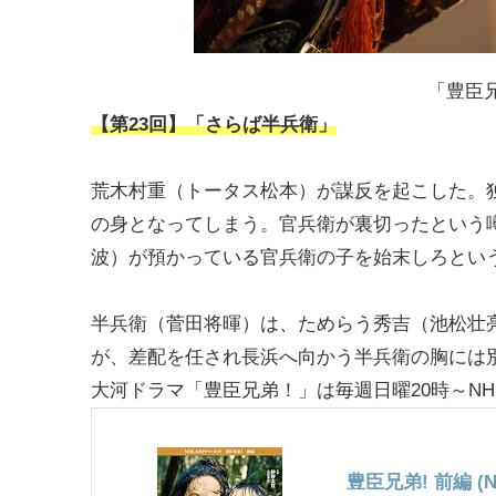
「豊臣兄
【第23回】「さらば半兵衛」
荒木村重（トータス松本）が謀反を起こした。
の身となってしまう。官兵衛が裏切ったという
波）が預かっている官兵衛の子を始末しろとい
半兵衛（菅田将暉）は、ためらう秀吉（池松壮
が、差配を任され長浜へ向かう半兵衛の胸には
大河ドラマ「豊臣兄弟！」は毎週日曜20時～NH
豊臣兄弟! 前編 