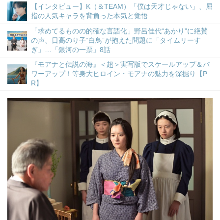
【インタビュー】K（＆TEAM）「僕は天才じゃない」、屈
指の人気キャラを背負った本気と覚悟
「求めてるものの的確な言語化」野呂佳代“あかり”に絶賛
の声、日高のり子“白鳥”が抱えた問題に「タイムリーす
ぎ」…「銀河の一票」8話
『モアナと伝説の海』＜超＞実写版でスケールアップ＆パ
ワーアップ！等身大ヒロイン・モアナの魅力を深掘り【P
R】