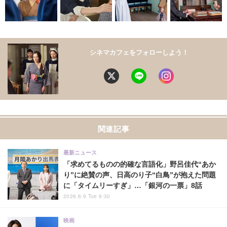
シネマカフェをフォローしよう！
関連記事
最新ニュース
「求めてるものの的確な言語化」野呂佳代“あか
り”に絶賛の声、日高のり子“白鳥”が抱えた問題
に「タイムリーすぎ」…「銀河の一票」8話
2026.6.9 Tue 9:30
映画