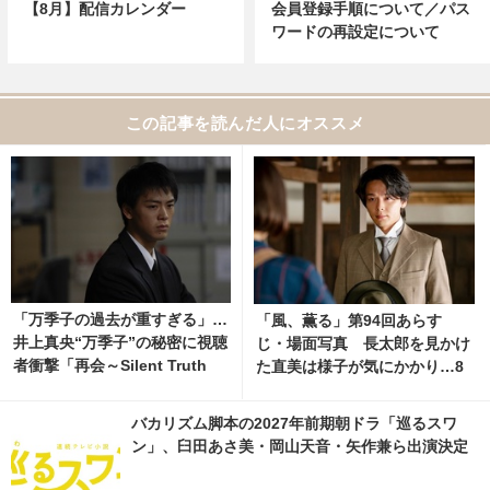
【8月】配信カレンダー
会員登録手順について／パス
ワードの再設定について
この記事を読んだ人にオススメ
「万季子の過去が重すぎる」…
「風、薫る」第94回あらす
井上真央“万季子”の秘密に視聴
じ・場面写真 長太郎を見かけ
者衝撃「再会～Silent Truth
た直美は様子が気にかかり…8
～」8話
月6日放送 2枚目の写真・画像 |
cinemacafe.net
バカリズム脚本の2027年前期朝ドラ「巡るスワ
ン」、臼田あさ美・岡山天音・矢作兼ら出演決定