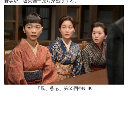
野美紀、坂東彌十郎らが出演する。
「風、薫る」第55回©NHK