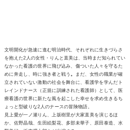
文明開化が急速に進む明治時代、それぞれに生きづらさ
を抱えた2人の女性・りんと直美は、当時まだ知られてい
なかった看護の世界に飛び込み、傷ついた人々を守るた
めに奔走し、時に強き者と戦う
。
まだ、女性の職業が確
立されていない激動の社会を舞台に、看護学を学んだト
レインドナース（正規に訓練された看護師）として、医
療看護の世界に新たな風を起こした幸せを求め生きるち
ょっと型破りな2人のナースの冒険物語。
見上愛が一ノ瀬りん、上坂樹里が大家直美を演じるほ
か、佐野晶哉、生田絵梨花、多部未華子、原田泰造、水