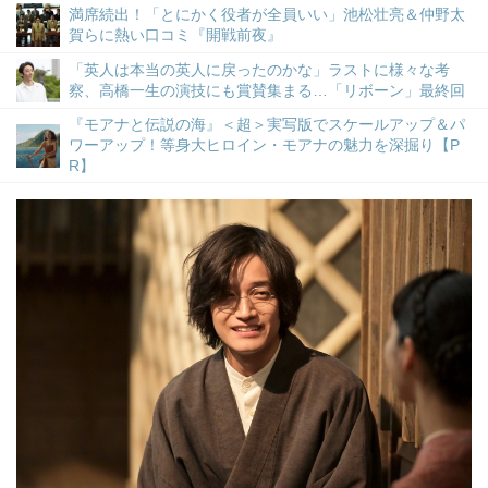
満席続出！「とにかく役者が全員いい」池松壮亮＆仲野太
賀らに熱い口コミ『開戦前夜』
「英人は本当の英人に戻ったのかな」ラストに様々な考
察、高橋一生の演技にも賞賛集まる…「リボーン」最終回
『モアナと伝説の海』＜超＞実写版でスケールアップ＆パ
ワーアップ！等身大ヒロイン・モアナの魅力を深掘り【P
R】