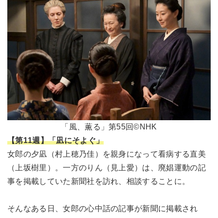
「風、薫る」第55回©NHK
【第11週】「凪にそよぐ」
女郎の夕凪（村上穂乃佳）を親身になって看病する直美
（上坂樹里）。一方のりん（見上愛）は、廃娼運動の記
事を掲載していた新聞社を訪れ、相談することに。
そんなある日、女郎の心中話の記事が新聞に掲載され