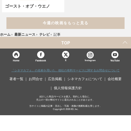
ゴースト・オブ・ウエノ
今週の映画をもっと見る
ホーム
›
最新ニュース
›
テレビ
›
記事
TOP
X
Home
Facebook
Instagram
YouTube
「シネマカフェ」の名称を用いた、他社の有料サービスに関するお問合せについて
著者一覧
お問合せ
広告掲載
シネマカフェについて
会社概要
個人情報保護方針
紹介した商品/サービスを購入、契約した場合に、
売上の一部が弊社サイトに還元されることがあります。
当サイトに掲載の記事・見出し・写真・画像の無断転載を禁じます。
Copyright © 2026 IID, Inc.