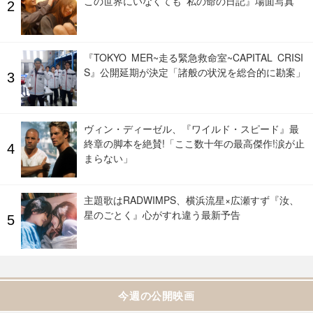
この世界にいなくても 私の命の日記』場面写真
『TOKYO MER~走る緊急救命室~CAPITAL CRISI
S』公開延期が決定「諸般の状況を総合的に勘案」
ヴィン・ディーゼル、『ワイルド・スピード』最
終章の脚本を絶賛!「ここ数十年の最高傑作!涙が止
まらない」
主題歌はRADWIMPS、横浜流星×広瀬すず『汝、
星のごとく』心がすれ違う最新予告
今週の公開映画