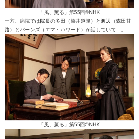
「風、薫る」第55回©NHK
一方、病院では院長の多田（筒井道隆）と渡辺（森田甘
路）とバーンズ（エマ・ハワード）が話していて…。
「風、薫る」第55回©NHK