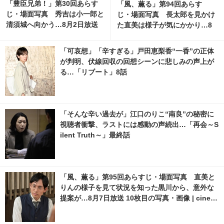
「豊臣兄弟！」第30回あらす
「風、薫る」第94回あらす
じ・場面写真 秀吉は小一郎と
じ・場面写真 長太郎を見かけ
清須城へ向かう…8月2日放送
た直美は様子が気にかかり…8
月6日放送 10枚目の写真・画像
| cinemacafe.net
「可哀想」「辛すぎる」戸田恵梨香“一香”の正体
が判明、伏線回収の回想シーンに悲しみの声上が
る…「リブート」8話
「そんな辛い過去が」江口のりこ“南良”の秘密に
視聴者衝撃、ラストには感動の声続出…「再会～S
ilent Truth～」最終話
「風、薫る」第95回あらすじ・場面写真 直美と
りんの様子を見て状況を知った黒川から、意外な
提案が…8月7日放送 10枚目の写真・画像 | cinem
acafe.net