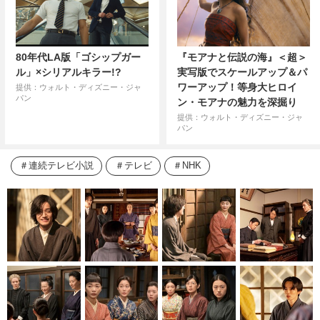
80年代LA版「ゴシップガー
『モアナと伝説の海』＜超＞
ル」×シリアルキラー!?
実写版でスケールアップ＆パ
ワーアップ！等身大ヒロイ
提供：ウォルト・ディズニー・ジャ
パン
ン・モアナの魅力を深掘り
提供：ウォルト・ディズニー・ジャ
パン
連続テレビ小説
テレビ
NHK