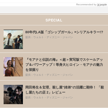
Recommended by
SPECIAL
80年代LA版「ゴシップガール」×シリアルキラー!?
提供：ウォルト・ディズニー・ジャパン
『モアナと伝説の海』＜超＞実写版でスケールアッ
プ＆パワーアップ！等身大ヒロイン・モアナの魅力
を深掘り
提供：ウォルト・ディズニー・ジャパン
岡田将生＆玄理、殺し屋“姉弟“の活躍に期待！ 「殺
し屋たちの店 2」レビュー
提供：ウォルト・ディズニー・ジャパン