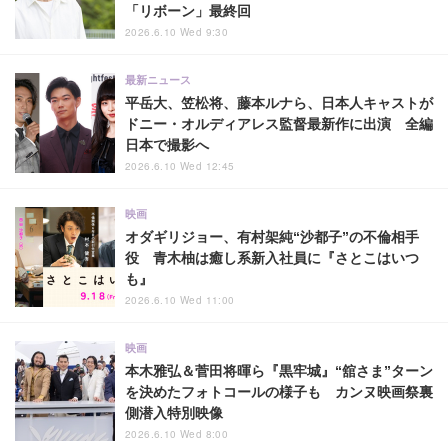
「リボーン」最終回
2026.6.10 Wed 9:30
最新ニュース
平岳大、笠松将、藤本ルナら、日本人キャストが
ドニー・オルディアレス監督最新作に出演 全編
日本で撮影へ
2026.6.10 Wed 12:45
映画
オダギリジョー、有村架純“沙都子”の不倫相手
役 青木柚は癒し系新入社員に『さとこはいつ
も』
2026.6.10 Wed 11:00
映画
本木雅弘＆菅田将暉ら『黒牢城』“舘さま”ターン
を決めたフォトコールの様子も カンヌ映画祭裏
側潜入特別映像
2026.6.10 Wed 8:00