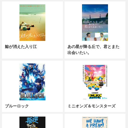
鯨が消えた入り江
あの星が降る丘で、君とまた
出会いたい。
ブルーロック
ミニオンズ＆モンスターズ