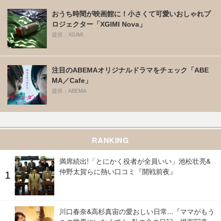
おうち時間が映画館に！小さくて可愛いおしゃれプ
ロジェクター「XGIMI Nova」
提供：XGIMI
注目のABEMAオリジナルドラマをチェック「ABE
MA／Cafe」
提供：ABEMA
RANKING
満席続出!「とにかく役者が全員いい」池松壮亮&
仲野太賀らに熱い口コミ『開戦前夜』
川口春奈&高杉真宙の愛おしい日常...『ママがもう