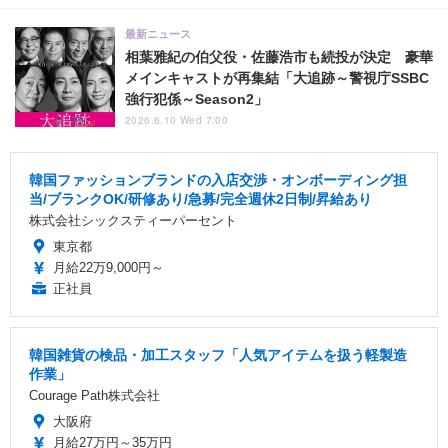
最新ニュース
相葉雅紀の伯父役・佐藤浩市も続投が決定 豪華
メインキャストが再集結「大追跡～警視庁SSBC
強行犯係～Season2」
2026.6.10 Wed 7:00
韓国ファッションブランドの入店交渉・オンボーディング担
当/ブランクOK/研修あり/急募/完全週休2日制/昇給あり
株式会社シックスティーパーセント
東京都
月給22万9,000円～
正社員
韓国雑貨の検品・加工スタッフ「人気アイテムを扱う軽製造
作業」
Courage Path株式会社
大阪府
月給27万円～35万円