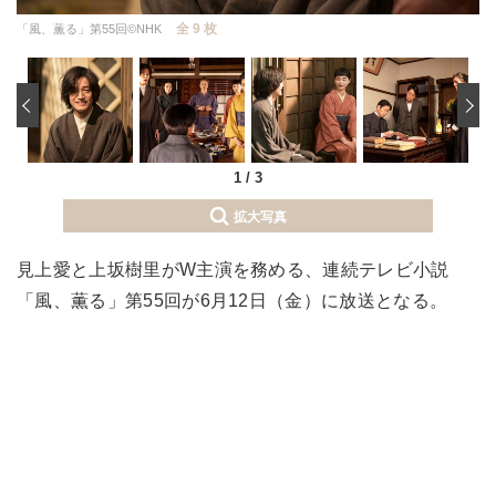
全 9 枚
「風、薫る」第55回©NHK
‹
1
/
3
拡大写真
見上愛と上坂樹里がW主演を務める、連続テレビ小説
「風、薫る」第55回が6月12日（金）に放送となる。