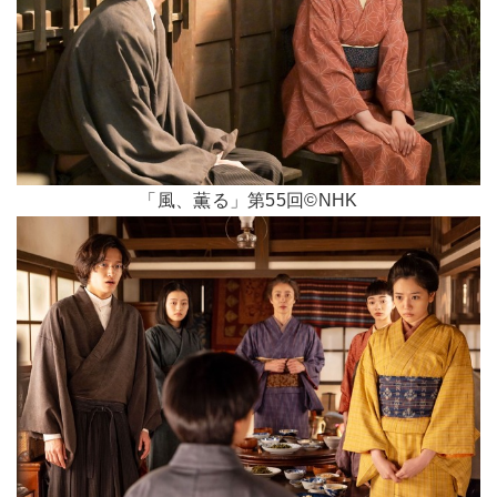
「風、薫る」第55回©NHK