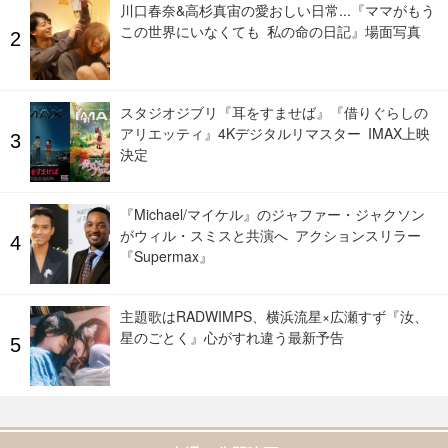
川口春奈&高杉真宙の愛おしい日常...『ママがもう
この世界にいなくても 私の命の日記』場面写真
スタジオジブリ『耳をすませば』『借りぐらしの
アリエッティ』4Kデジタルリマスター IMAX上映
決定
『Michael/マイケル』のジャファー・ジャクソン
がウィル・スミスと共演へ アクションスリラー
『Supermax』
主題歌はRADWIMPS、横浜流星×広瀬すず『汝、
星のごとく』心がすれ違う最新予告