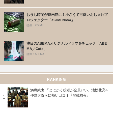
おうち時間が映画館に！小さくて可愛いおしゃれプ
ロジェクター「XGIMI Nova」
提供：XGIMI
注目のABEMAオリジナルドラマをチェック「ABE
MA／Cafe」
提供：ABEMA
RANKING
満席続出!「とにかく役者が全員いい」池松壮亮&
仲野太賀らに熱い口コミ『開戦前夜』