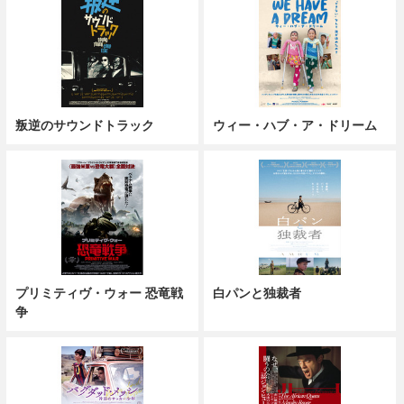
叛逆のサウンドトラック
ウィー・ハブ・ア・ドリーム
プリミティヴ・ウォー 恐竜戦
白パンと独裁者
争