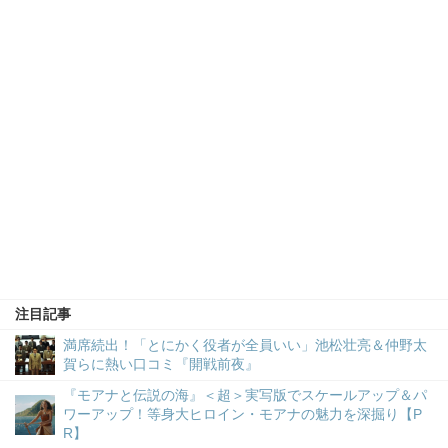
注目記事
満席続出！「とにかく役者が全員いい」池松壮亮＆仲野太
賀らに熱い口コミ『開戦前夜』
『モアナと伝説の海』＜超＞実写版でスケールアップ＆パ
ワーアップ！等身大ヒロイン・モアナの魅力を深掘り【P
R】