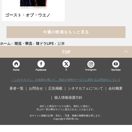
ゴースト・オブ・ウエノ
今週の映画をもっと見る
ホーム
›
韓流・華流
›
韓ドラLIFE
›
記事
TOP
X
Home
Facebook
Instagram
YouTube
「シネマカフェ」の名称を用いた、他社の有料サービスに関するお問合せについて
著者一覧
お問合せ
広告掲載
シネマカフェについて
会社概要
個人情報保護方針
紹介した商品/サービスを購入、契約した場合に、
売上の一部が弊社サイトに還元されることがあります。
当サイトに掲載の記事・見出し・写真・画像の無断転載を禁じます。
Copyright © 2026 IID, Inc.