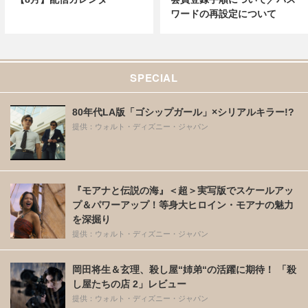
ワードの再設定について
SPECIAL
80年代LA版「ゴシップガール」×シリアルキラー!?
提供：ウォルト・ディズニー・ジャパン
『モアナと伝説の海』＜超＞実写版でスケールアッ
プ＆パワーアップ！等身大ヒロイン・モアナの魅力
を深掘り
提供：ウォルト・ディズニー・ジャパン
岡田将生＆玄理、殺し屋“姉弟“の活躍に期待！ 「殺
し屋たちの店 2」レビュー
提供：ウォルト・ディズニー・ジャパン