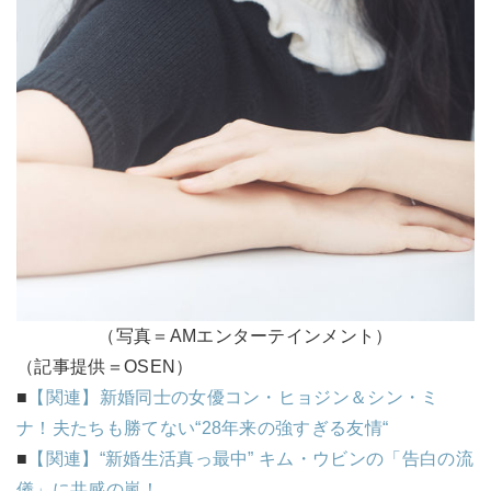
（写真＝AMエンターテインメント）
（記事提供＝OSEN）
■
【関連】新婚同士の女優コン・ヒョジン＆シン・ミ
ナ！夫たちも勝てない“28年来の強すぎる友情“
■
【関連】“新婚生活真っ最中” キム・ウビンの「告白の流
儀」に共感の嵐！