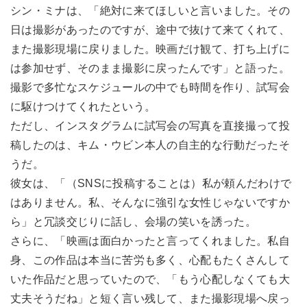
シン・ミナは、「絶対に来てほしいと言いました。その
日は撮影があったのですが、途中で抜けて来てくれて、
また撮影現場に戻りました。映画だけ観て、打ち上げに
は参加せず、そのまま撮影に戻ったんです」と語った。
撮影で多忙なスケジュールの中でも時間を作り、試写会
に駆けつけてくれたという。
ただし、インスタグラムに試写会の写真を直接撮って投
稿したのは、キム・ウビン本人の自主的な行動だったそ
うだ。
彼女は、「（SNSに投稿することは）私が頼んだわけで
はありません。私、そんなに強引な女性じゃないですか
ら」と冗談交じりに話し、会場の笑いを誘った。
さらに、「映画は面白かったと言ってくれました。私自
身、この作品は本当に苦労も多く、心配もたくさんして
いた作品だと思っていたので、「もう心配しなくても大
丈夫そうだね」と短く言い残して、また撮影現場へ戻っ