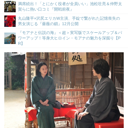
満席続出！「とにかく役者が全員いい」池松壮亮＆仲野太
賀らに熱い口コミ『開戦前夜』
丸山隆平×沢尻エリカW主演、手錠で繋がれた記憶喪失の
男女演じる『薔薇の鎖』12月公開
『モアナと伝説の海』＜超＞実写版でスケールアップ＆パ
ワーアップ！等身大ヒロイン・モアナの魅力を深掘り【P
R】