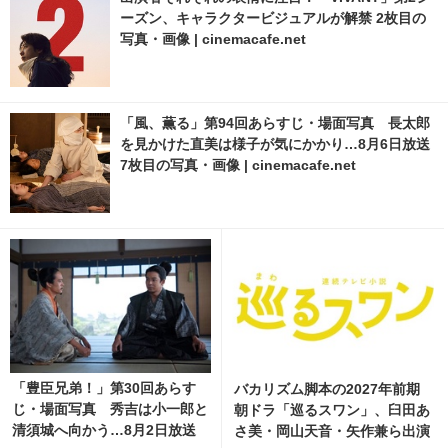
ーズン、キャラクタービジュアルが解禁 2枚目の
写真・画像 | cinemacafe.net
「風、薫る」第94回あらすじ・場面写真 長太郎
を見かけた直美は様子が気にかかり…8月6日放送
7枚目の写真・画像 | cinemacafe.net
「豊臣兄弟！」第30回あらす
バカリズム脚本の2027年前期
じ・場面写真 秀吉は小一郎と
朝ドラ「巡るスワン」、臼田あ
清須城へ向かう…8月2日放送
さ美・岡山天音・矢作兼ら出演