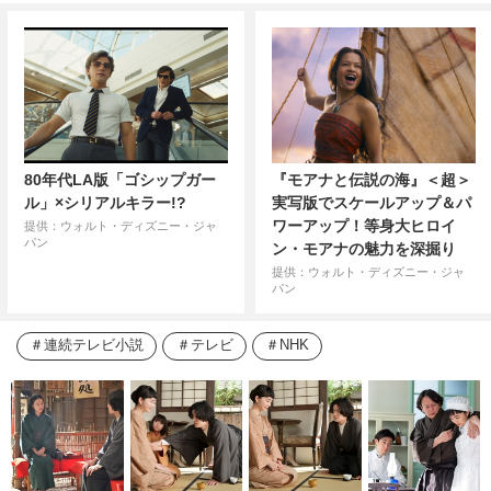
80年代LA版「ゴシップガー
『モアナと伝説の海』＜超＞
ル」×シリアルキラー!?
実写版でスケールアップ＆パ
ワーアップ！等身大ヒロイ
提供：ウォルト・ディズニー・ジャ
パン
ン・モアナの魅力を深掘り
提供：ウォルト・ディズニー・ジャ
パン
連続テレビ小説
テレビ
NHK