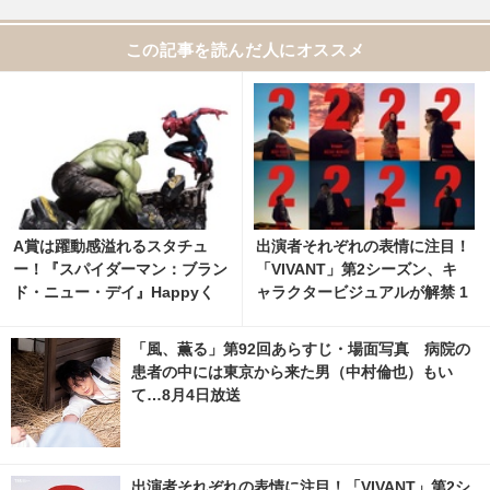
この記事を読んだ人にオススメ
A賞は躍動感溢れるスタチュ
出演者それぞれの表情に注目！
ー！『スパイダーマン：ブラン
「VIVANT」第2シーズン、キ
ド・ニュー・デイ』Happyく
ャラクタービジュアルが解禁 1
じ、8月7日発売開始 2枚目の写
枚目の写真・画像 | cinemacaf
真・画像 | cinemacafe.net
e.net
「風、薫る」第92回あらすじ・場面写真 病院の
患者の中には東京から来た男（中村倫也）もい
て…8月4日放送
出演者それぞれの表情に注目！「VIVANT」第2シ