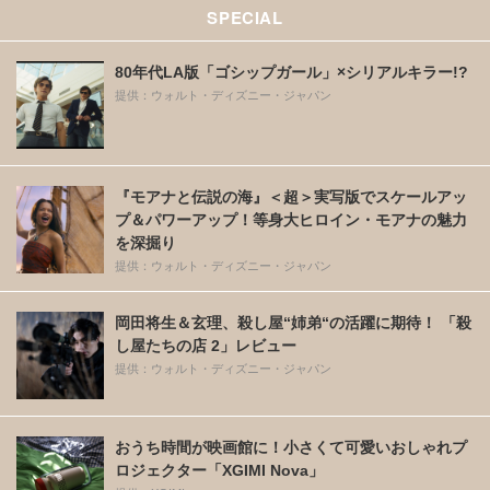
SPECIAL
80年代LA版「ゴシップガール」×シリアルキラー!?
提供：ウォルト・ディズニー・ジャパン
『モアナと伝説の海』＜超＞実写版でスケールアッ
プ＆パワーアップ！等身大ヒロイン・モアナの魅力
を深掘り
提供：ウォルト・ディズニー・ジャパン
岡田将生＆玄理、殺し屋“姉弟“の活躍に期待！ 「殺
し屋たちの店 2」レビュー
提供：ウォルト・ディズニー・ジャパン
おうち時間が映画館に！小さくて可愛いおしゃれプ
ロジェクター「XGIMI Nova」