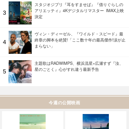
スタジオジブリ『耳をすませば』『借りぐらしの
アリエッティ』4Kデジタルリマスター IMAX上映
決定
ヴィン・ディーゼル、『ワイルド・スピード』最
終章の脚本を絶賛!「ここ数十年の最高傑作!涙が止
まらない」
主題歌はRADWIMPS、横浜流星×広瀬すず『汝、
星のごとく』心がすれ違う最新予告
今週の公開映画