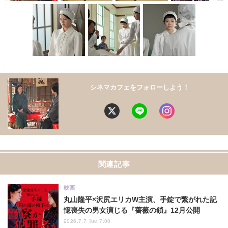
シネマカフェをフォローしよう！
関連記事
映画
丸山隆平×沢尻エリカW主演、手錠で繋がれた記
憶喪失の男女演じる『薔薇の鎖』12月公開
2026.7.7 Tue 7:00