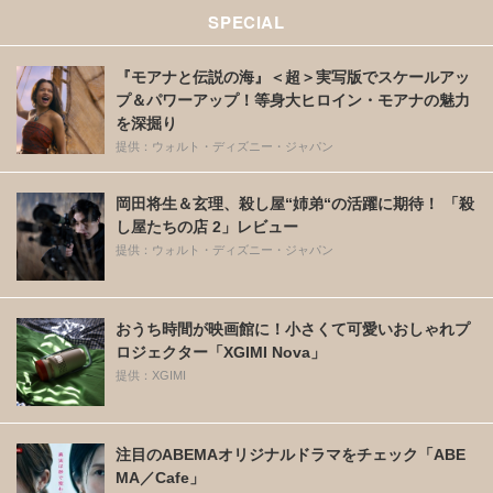
SPECIAL
『モアナと伝説の海』＜超＞実写版でスケールアッ
プ＆パワーアップ！等身大ヒロイン・モアナの魅力
を深掘り
提供：ウォルト・ディズニー・ジャパン
岡田将生＆玄理、殺し屋“姉弟“の活躍に期待！ 「殺
し屋たちの店 2」レビュー
提供：ウォルト・ディズニー・ジャパン
おうち時間が映画館に！小さくて可愛いおしゃれプ
ロジェクター「XGIMI Nova」
提供：XGIMI
注目のABEMAオリジナルドラマをチェック「ABE
MA／Cafe」