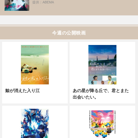
提供：ABEMA
今週の公開映画
鯨が消えた入り江
あの星が降る丘で、君とまた
出会いたい。