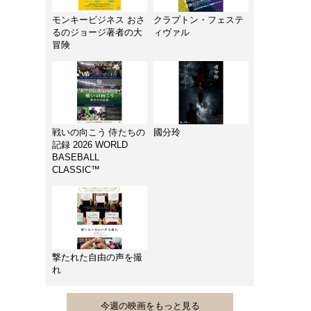
モンキービジネス おさ
クラプトン・フェステ
るのジョージ著者の大
ィヴァル
冒険
戦いの向こう 侍たちの
國分玲
記録 2026 WORLD
BASEBALL
CLASSIC™
撃たれた自由の声を撮
れ
今週の映画をもっと見る