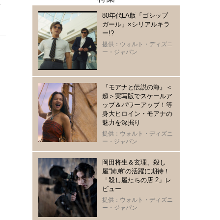
に
80年代LA版「ゴシップ
ガール」×シリアルキラ
ー!?
提供：ウォルト・ディズニ
ー・ジャパン
『モアナと伝説の海』＜
超＞実写版でスケールア
ップ＆パワーアップ！等
身大ヒロイン・モアナの
魅力を深掘り
提供：ウォルト・ディズニ
ー・ジャパン
岡田将生＆玄理、殺し
屋“姉弟“の活躍に期待！
「殺し屋たちの店 2」レ
ビュー
提供：ウォルト・ディズニ
ー・ジャパン