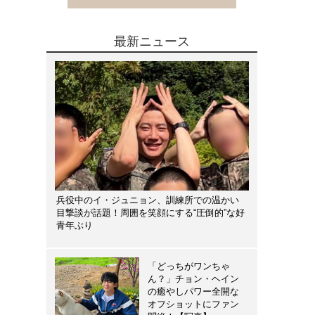
最新ニュース
兵役中のイ・ジュニョン、訓練所での温かい
目撃談が話題！周囲を笑顔にする“圧倒的”な好
青年ぶり
「どっちがワンちゃ
ん？」チョン・ヘイン
の癒やしパワー全開な
オフショットにファン