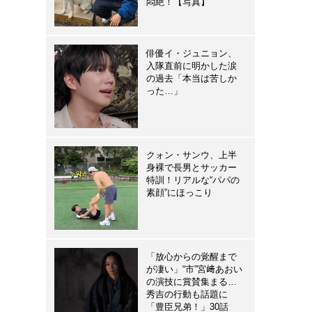
悶絶！【写真】
俳優イ・ジュニョン、
入隊直前に明かした涙
の過去「本当は苦しか
った…」
クォン・サンウ、上半
身裸で長男とサッカー
特訓！リアルな“パパの
素顔”にほっこり
「放心からの覚醒まで
が凄い」“市”宮﨑あおい
の演技に賞賛集まる…
秀吉の行動も話題に
「豊臣兄弟！」30話