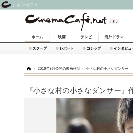
シネマカフェ
ホーム
映画
テレビ
海外ドラマ
スクープ
レポート
ゴシップ
インタビュ
ホーム
›
2010年8月公開の映画作品
›
小さな村の小さなダンサー
『小さな村の小さなダンサー』