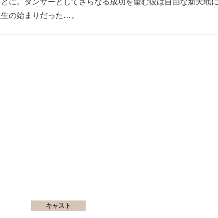
ことに。ダンサーとしてさらなる成功を望む彼は自由な新天地
人生の始まりだった…。
キャスト