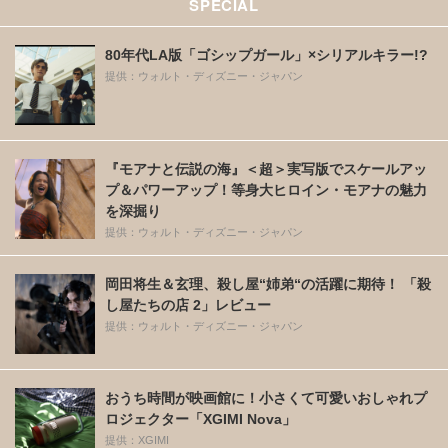
SPECIAL
80年代LA版「ゴシップガール」×シリアルキラー!?
提供：ウォルト・ディズニー・ジャパン
『モアナと伝説の海』＜超＞実写版でスケールアッ
プ＆パワーアップ！等身大ヒロイン・モアナの魅力
を深掘り
提供：ウォルト・ディズニー・ジャパン
岡田将生＆玄理、殺し屋“姉弟“の活躍に期待！ 「殺
し屋たちの店 2」レビュー
提供：ウォルト・ディズニー・ジャパン
おうち時間が映画館に！小さくて可愛いおしゃれプ
ロジェクター「XGIMI Nova」
提供：XGIMI