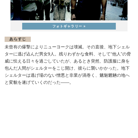
あらすじ
未曾有の爆撃によりニューヨークは壊滅。その直後、地下シェル
ターに逃げ込んだ男女9人。残りわずかな食料、そして“他人”の脅
威に怯える日々を過ごしていたが、あるとき突然、防護服に身を
包んだ人間がシェルターをこじ開け、彼らに襲いかかった。地下
シェルターは逃げ場のない憎悪と非業が渦巻く、魑魅魍魎の地へ
と変貌を遂げていくのだった――。