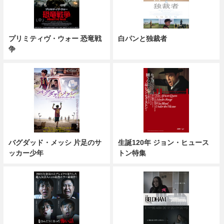
プリミティヴ・ウォー 恐竜戦
白パンと独裁者
争
バグダッド・メッシ 片足のサ
生誕120年 ジョン・ヒュース
ッカー少年
トン特集