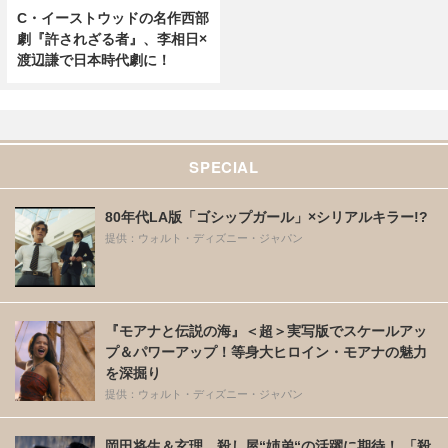
C・イーストウッドの名作西部
劇『許されざる者』、李相日×
渡辺謙で日本時代劇に！
SPECIAL
80年代LA版「ゴシップガール」×シリアルキラー!?
提供：ウォルト・ディズニー・ジャパン
『モアナと伝説の海』＜超＞実写版でスケールアッ
プ＆パワーアップ！等身大ヒロイン・モアナの魅力
を深掘り
提供：ウォルト・ディズニー・ジャパン
岡田将生＆玄理、殺し屋“姉弟“の活躍に期待！ 「殺