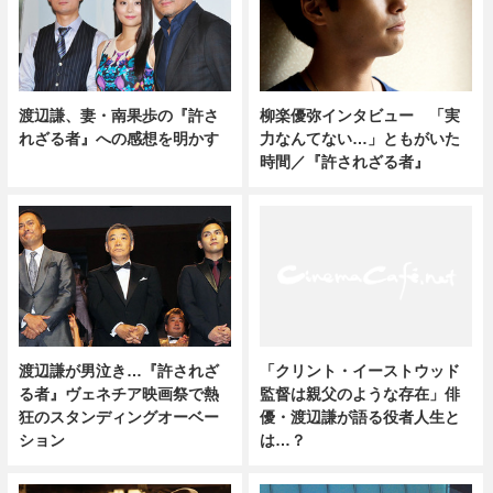
渡辺謙、妻・南果歩の『許さ
柳楽優弥インタビュー 「実
れざる者』への感想を明かす
力なんてない…」ともがいた
時間／『許されざる者』
渡辺謙が男泣き…『許されざ
「クリント・イーストウッド
る者』ヴェネチア映画祭で熱
監督は親父のような存在」俳
狂のスタンディングオーベー
優・渡辺謙が語る役者人生と
ション
は…？