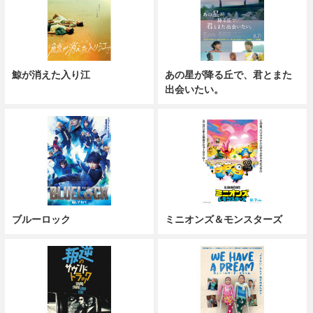
鯨が消えた入り江
あの星が降る丘で、君とまた
出会いたい。
ブルーロック
ミニオンズ＆モンスターズ