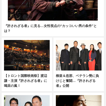
『許されざる者』に見る…女性視点の“カッコいい男の条件”と
は？
【トロント国際映画祭】渡辺
柳楽＆忽那、ベテラン勢に負
謙・主演『許されざる者』に
けじと奮闘…『許されざる
喝采の嵐！
者』公開