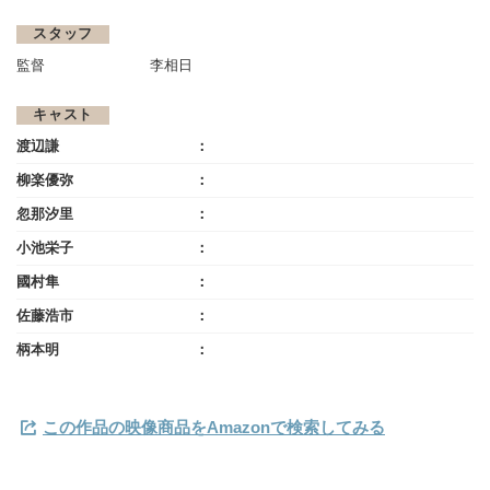
スタッフ
監督
李相日
キャスト
渡辺謙
柳楽優弥
忽那汐里
小池栄子
國村隼
佐藤浩市
柄本明
この作品の映像商品をAmazonで検索してみる