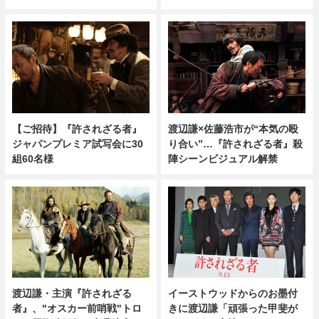
【ご招待】『許されざる者』
渡辺謙×佐藤浩市が“本気の殴
ジャパンプレミア試写会に30
り合い”…『許されざる者』殺
組60名様
陣シーンビジュアル解禁
渡辺謙・主演『許されざる
イーストウッドからのお墨付
者』、"オスカー前哨戦"トロ
きに渡辺謙「頑張った甲斐が