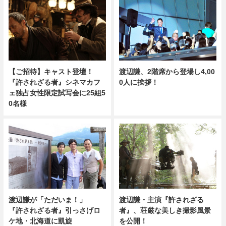
【ご招待】キャスト登壇！
渡辺謙、2階席から登場し4,00
『許されざる者』シネマカフ
0人に挨拶！
ェ独占女性限定試写会に25組5
0名様
渡辺謙が「ただいま！」
渡辺謙・主演『許されざる
『許されざる者』引っさげロ
者』、荘厳な美しき撮影風景
ケ地・北海道に凱旋
を公開！