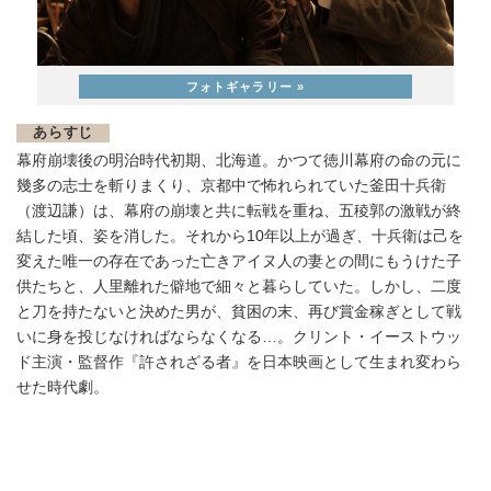
あらすじ
幕府崩壊後の明治時代初期、北海道。かつて徳川幕府の命の元に
幾多の志士を斬りまくり、京都中で怖れられていた釜田十兵衛
（渡辺謙）は、幕府の崩壊と共に転戦を重ね、五稜郭の激戦が終
結した頃、姿を消した。それから10年以上が過ぎ、十兵衛は己を
変えた唯一の存在であった亡きアイヌ人の妻との間にもうけた子
供たちと、人里離れた僻地で細々と暮らしていた。しかし、二度
と刀を持たないと決めた男が、貧困の末、再び賞金稼ぎとして戦
いに身を投じなければならなくなる…。クリント・イーストウッ
ド主演・監督作『許されざる者』を日本映画として生まれ変わら
せた時代劇。