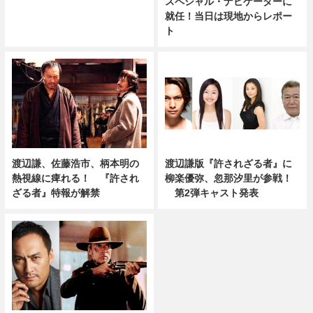
スペシャル・ナビゲーターに
就任！当日は現地からレポー
ト
渡辺謙、佐藤浩市、柄本明の
渡辺謙版『許されざる者』に
熱視線に痺れる！ 『許され
柳楽優弥、忽那汐里が参戦！
ざる者』特報が解禁
第2弾キャスト発表