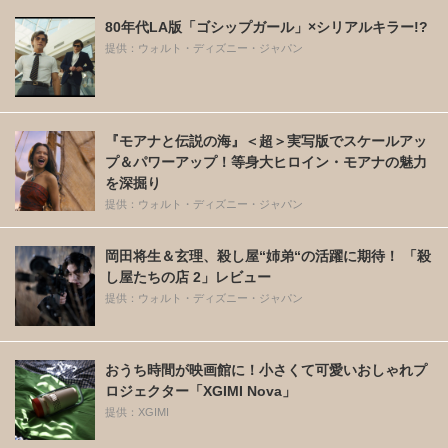
80年代LA版「ゴシップガール」×シリアルキラー!?
提供：ウォルト・ディズニー・ジャパン
『モアナと伝説の海』＜超＞実写版でスケールアッ
プ＆パワーアップ！等身大ヒロイン・モアナの魅力
を深掘り
提供：ウォルト・ディズニー・ジャパン
岡田将生＆玄理、殺し屋“姉弟“の活躍に期待！ 「殺
し屋たちの店 2」レビュー
提供：ウォルト・ディズニー・ジャパン
おうち時間が映画館に！小さくて可愛いおしゃれプ
ロジェクター「XGIMI Nova」
提供：XGIMI