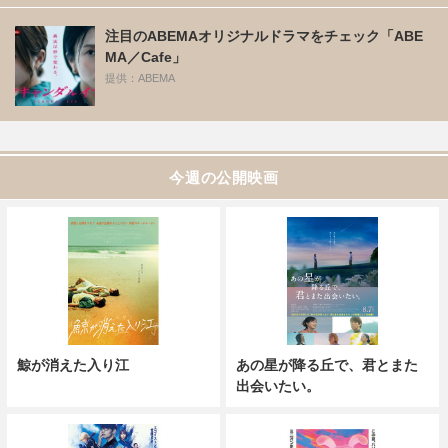
注目のABEMAオリジナルドラマをチェック「ABE
MA／Cafe」
提供：ABEMA
今週の公開映画
鯨が消えた入り江
あの星が降る丘で、君とまた
出会いたい。