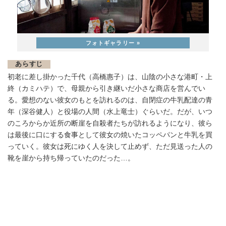
あらすじ
初老に差し掛かった千代（高橋惠子）は、山陰の小さな港町・上
終（カミハテ）で、母親から引き継いだ小さな商店を営んでい
る。愛想のない彼女のもとを訪れるのは、自閉症の牛乳配達の青
年（深谷健人）と役場の人間（水上竜士）ぐらいだ。だが、いつ
のころからか近所の断崖を自殺者たちが訪れるようになり、彼ら
は最後に口にする食事として彼女の焼いたコッペパンと牛乳を買
っていく。彼女は死にゆく人を決して止めず、ただ見送った人の
靴を崖から持ち帰っていたのだった…。