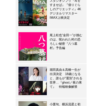
スタジオジブリ『耳を
すませば』『借りぐら
しのアリエッティ』4K
デジタルリマスター
IMAX上映決定
尾上松也“金田一”が挑む
のは、呪われた村の恐
ろしい秘密『八つ墓
村』予告編
堀田真由＆高橋一生が
出演決定 18歳になる
と、誰もが“選別”される
世界…『ghost／夜の果
て』 特報映像解禁
小栗旬、横浜流星と初