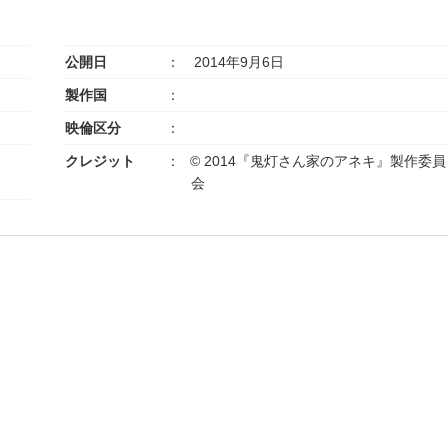
公開日
2014年9月6日
製作国
映倫区分
クレジット
© 2014『鬼灯さん家のアネキ』製作委員
会