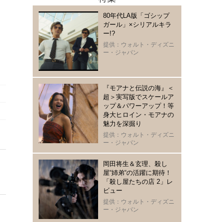
80年代LA版「ゴシップ
ガール」×シリアルキラ
ー!?
提供：ウォルト・ディズニ
ー・ジャパン
『モアナと伝説の海』＜
超＞実写版でスケールア
ップ＆パワーアップ！等
身大ヒロイン・モアナの
魅力を深掘り
提供：ウォルト・ディズニ
ー・ジャパン
岡田将生＆玄理、殺し
屋“姉弟“の活躍に期待！
「殺し屋たちの店 2」レ
ビュー
提供：ウォルト・ディズニ
ー・ジャパン