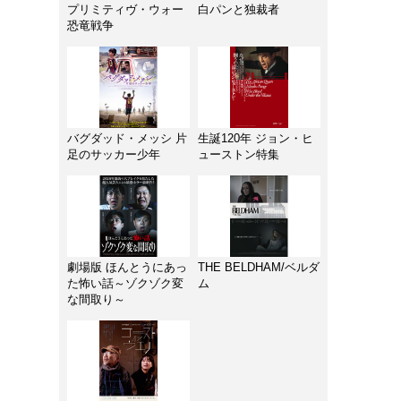
プリミティヴ・ウォー
白パンと独裁者
恐竜戦争
バグダッド・メッシ 片
生誕120年 ジョン・ヒ
足のサッカー少年
ューストン特集
劇場版 ほんとうにあっ
THE BELDHAM/ベルダ
た怖い話～ゾクゾク変
ム
な間取り～