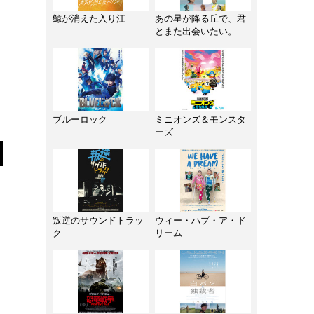
鯨が消えた入り江
あの星が降る丘で、君
とまた出会いたい。
ブルーロック
ミニオンズ＆モンスタ
ーズ
叛逆のサウンドトラッ
ウィー・ハブ・ア・ド
ク
リーム