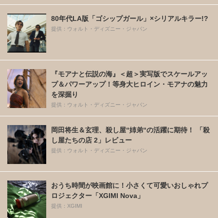
80年代LA版「ゴシップガール」×シリアルキラー!?
提供：ウォルト・ディズニー・ジャパン
『モアナと伝説の海』＜超＞実写版でスケールアッ
プ＆パワーアップ！等身大ヒロイン・モアナの魅力
を深掘り
提供：ウォルト・ディズニー・ジャパン
岡田将生＆玄理、殺し屋“姉弟“の活躍に期待！ 「殺
し屋たちの店 2」レビュー
提供：ウォルト・ディズニー・ジャパン
おうち時間が映画館に！小さくて可愛いおしゃれプ
ロジェクター「XGIMI Nova」
提供：XGIMI