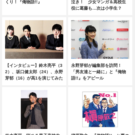
くり！『俺物語!!』
泣き！ 少女マンガ＆高校生
役に葛藤も…次は小学生？
【インタビュー】鈴木亮平（3
永野芽郁が編集部を訪問！
2）、坂口健太郎（24）、永野
「男友達と一緒に」と『俺物
芽郁（16）が高1を演じてみた
語!!』をアピール