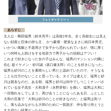
あらすじ
主人公・剛田猛男（鈴木亮平）は高校1年生。全く高校生には見え
ない顔面と巨体の持ち主 、かつ豪傑・硬派なまさに純日本男児。
いかつい風貌と不器用さで女子から恐れられているが、情に厚く
いつ何時も人助けをする包容力で男子からの信頼はアツい！
これまで好きになった女の子はみんな、猛男のマンションの隣に
住む 超イケメン・砂川誠（坂口健太郎）のことを好きになった。
猛男も砂川のことを素晴らしい男だと認めていたので、そうなる
ことも仕方のないことと思っている。タイプは違えど、猛男と砂
川は親友なのだ。ある朝、猛男と砂川は街中でしつこくナンパさ
れている女子高生・大和凛子（永野芽郁）を救い、猛男は大和に
一目惚れをしてしまう。再び会うことになったある日、ふとした
大和の言葉で「大和は砂川のことが好きなのだ」と猛男は気づ
く。落ち込みながらも大和のために一肌脱ぎ、仲を取り持とうと
する切ない猛男だったが――。