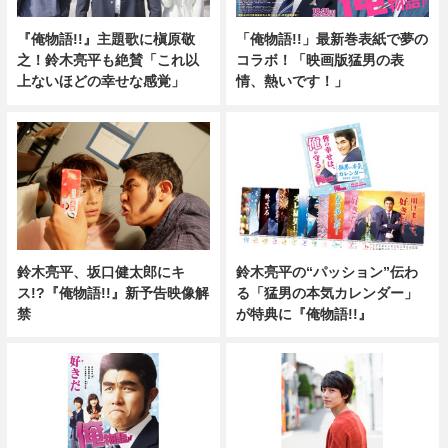
『俺物語!!』主題歌に槇原敬
「俺物語!!」最新巻表紙で夢の
之！鈴木亮平も絶賛「これ以
コラボ！「映画版猛男の表
上ないほどの幸せな感覚」
情、熱いです！」
鈴木亮平、坂口健太郎にキ
鈴木亮平の“パッション”伝わ
ス!?『俺物語!!』新予告映像解
る「猛男の本気カレンダー」
禁
が特典に『俺物語!!』