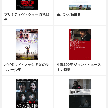
プリミティヴ・ウォー 恐竜戦
白パンと独裁者
争
バグダッド・メッシ 片足のサ
生誕120年 ジョン・ヒュース
ッカー少年
トン特集