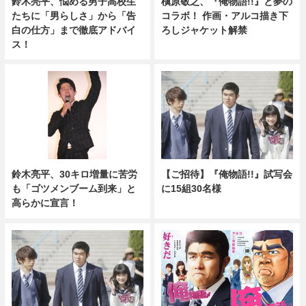
鈴木亮平、悩める男子高校生
槇原敬之、『俺物語!!』と夢の
たちに「男らしさ」から「告
コラボ！ 作画・アルコ描き下
白の仕方」まで徹底アドバイ
ろしジャケット解禁
ス！
鈴木亮平、30キロ増量に苦労
【ご招待】『俺物語!!』試写会
も「ゴツメンブーム到来」と
に15組30名様
高らかに宣言！