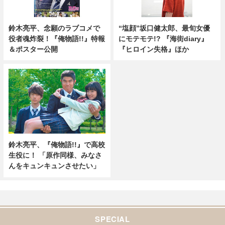
鈴木亮平、念願のラブコメで
“塩顔”坂口健太郎、最旬女優
役者魂炸裂！『俺物語!!』特報
にモテモテ!? 『海街diary』
＆ポスター公開
『ヒロイン失格』ほか
鈴木亮平、『俺物語!!』で高校
生役に！ 「原作同様、みなさ
んをキュンキュンさせたい」
SPECIAL