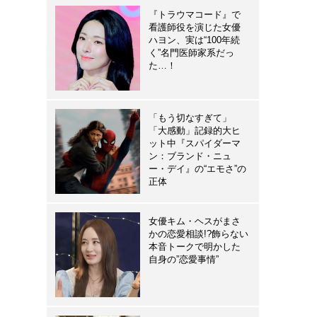
『トラウマコード』で
看護師役を演じた女優
ハヨン、実は“100年続
く”名門医師家系だっ
た…！
「もう切なすぎて」
「大感動」記録的大ヒ
ット中『スパイダーマ
ン：ブランド・ニュ
ー・デイ』の“エモさ”の
正体
女優キム・ヘスがまさ
かの恋愛相談!?飾らない
本音トークで明かした
自身の”恋愛事情”