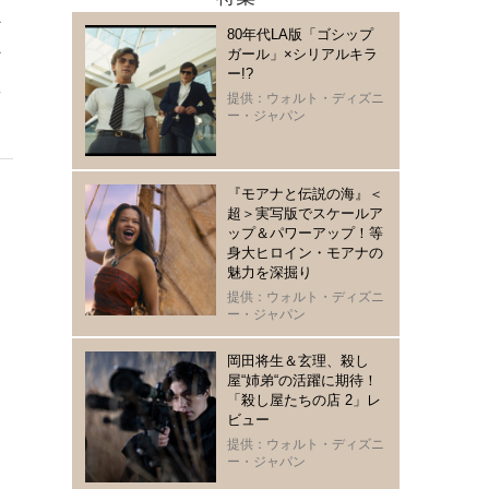
ン
80年代LA版「ゴシップ
ン
ガール」×シリアルキラ
ー!?
え
提供：ウォルト・ディズニ
ー・ジャパン
『モアナと伝説の海』＜
超＞実写版でスケールア
ップ＆パワーアップ！等
身大ヒロイン・モアナの
魅力を深掘り
提供：ウォルト・ディズニ
ー・ジャパン
岡田将生＆玄理、殺し
屋“姉弟“の活躍に期待！
「殺し屋たちの店 2」レ
ビュー
提供：ウォルト・ディズニ
ー・ジャパン