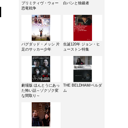
プリミティヴ・ウォー
白パンと独裁者
恐竜戦争
バグダッド・メッシ 片
生誕120年 ジョン・ヒ
足のサッカー少年
ューストン特集
劇場版 ほんとうにあっ
THE BELDHAM/ベルダ
た怖い話～ゾクゾク変
ム
な間取り～