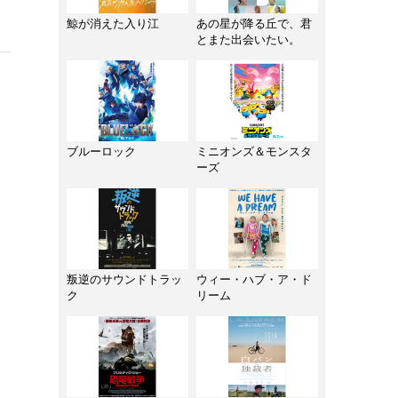
鯨が消えた入り江
あの星が降る丘で、君
とまた出会いたい。
ブルーロック
ミニオンズ＆モンスタ
ーズ
叛逆のサウンドトラッ
ウィー・ハブ・ア・ド
ク
リーム