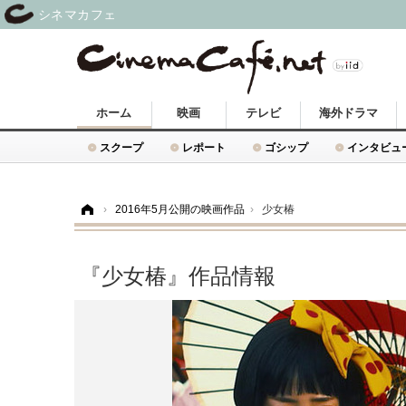
シネマカフェ
ホーム
映画
テレビ
海外ドラマ
スクープ
レポート
ゴシップ
インタビュ
ホーム
›
2016年5月公開の映画作品
›
少女椿
『少女椿』作品情報