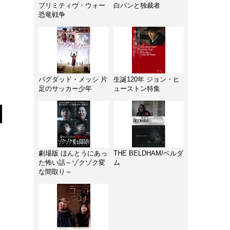
プリミティヴ・ウォー
白パンと独裁者
恐竜戦争
バグダッド・メッシ 片
生誕120年 ジョン・ヒ
足のサッカー少年
ューストン特集
劇場版 ほんとうにあっ
THE BELDHAM/ベルダ
た怖い話～ゾクゾク変
ム
な間取り～