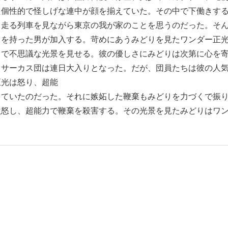
た個性的で怪しげな連中が顔を揃えていた。その中で下働きす
、走る列車を見ながら東京の我が家のことを思うのだった。そ
力を持った男が加入する。苛めにあうみどりを見たワンダー正
力で不思議な光景を見せる。彼の優しさにみどりは次第に心を
、サーカス団は連日大入りとなった。だが、団員たちは彼の人
正光は怒り、超能
していたのだった。それに嫉妬した鞭棄もみどりを力づくで振
激怒し、超能力で鞭棄を殺害する。その光景を見たみどりはワ