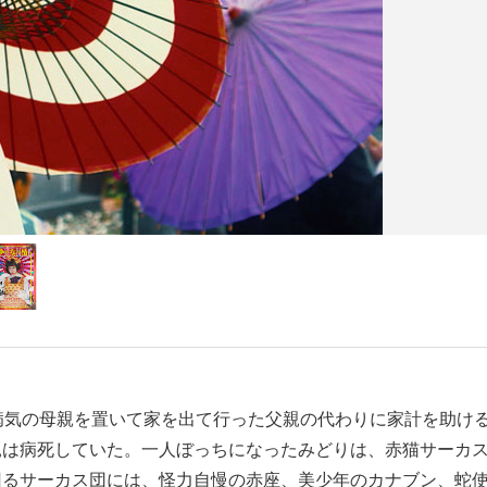
病気の母親を置いて家を出て行った父親の代わりに家計を助け
親は病死していた。一人ぼっちになったみどりは、赤猫サーカ
回るサーカス団には、怪力自慢の赤座、美少年のカナブン、蛇