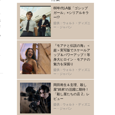
る
80年代LA版「ゴシップ
ん
ガール」×シリアルキラ
ー!?
光
提供：ウォルト・ディズニ
寄
ー・ジャパン
気
『モアナと伝説の海』＜
り
超＞実写版でスケールア
ップ＆パワーアップ！等
ン
身大ヒロイン・モアナの
魅力を深掘り
提供：ウォルト・ディズニ
ー・ジャパン
岡田将生＆玄理、殺し
屋“姉弟“の活躍に期待！
「殺し屋たちの店 2」レ
ビュー
提供：ウォルト・ディズニ
ー・ジャパン