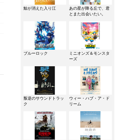
鯨が消えた入り江
あの星が降る丘で、君
とまた出会いたい。
ブルーロック
ミニオンズ＆モンスタ
ーズ
叛逆のサウンドトラッ
ウィー・ハブ・ア・ド
ク
リーム