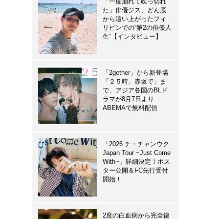
「一度崩れて吹っ切れ
た」俳優ジス、どん底
から這い上がったフィ
リピンでの“第2の俳優人
生”【インタビュー】
「2gether」から新登場
「２５時、赤坂で」ま
で、アジア各国のBLド
ラマが8月7日より
ABEMAで無料配信
「2026 チ・チャンウク
Japan Tour ~Just Come
With~」詳細決定！ポス
ター公開＆FC先行受付
開始！
2度の白血病から完全復