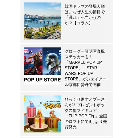
韓国ドラマの登場人物
は、なぜ人生の節目で
「漢江」へ向かうの
か？【コラム】
グローグー証明写真風
ステッカーも！
「MARVEL POP UP
STORE」「STAR
WARS POP UP
STORE」がジェイアー
ル京都伊勢丹で開催
ひっくり返すとプーさ
んが！プレゼントボッ
クス型フィギュア
「FLIP POP Fig.」全国
のロフトにて9月より先
行発売