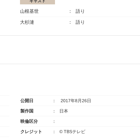
キャスト
山根基世
語り
大杉漣
語り
公開日
2017年8月26日
製作国
日本
映倫区分
クレジット
© TBSテレビ