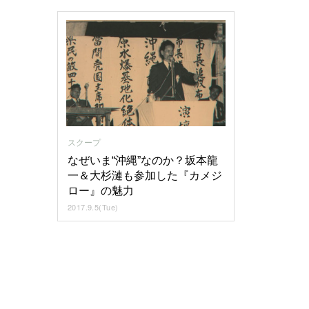
スクープ
なぜいま“沖縄”なのか？坂本龍
一＆大杉漣も参加した『カメジ
ロー』の魅力
2017.9.5(Tue)