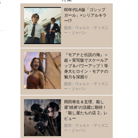
戦
男
80年代LA版「ゴシップ
ガール」×シリアルキラ
ー!?
提供：ウォルト・ディズニ
ー・ジャパン
『モアナと伝説の海』＜
超＞実写版でスケールア
ップ＆パワーアップ！等
身大ヒロイン・モアナの
魅力を深掘り
提供：ウォルト・ディズニ
ー・ジャパン
岡田将生＆玄理、殺し
屋“姉弟“の活躍に期待！
「殺し屋たちの店 2」レ
ビュー
提供：ウォルト・ディズニ
ー・ジャパン