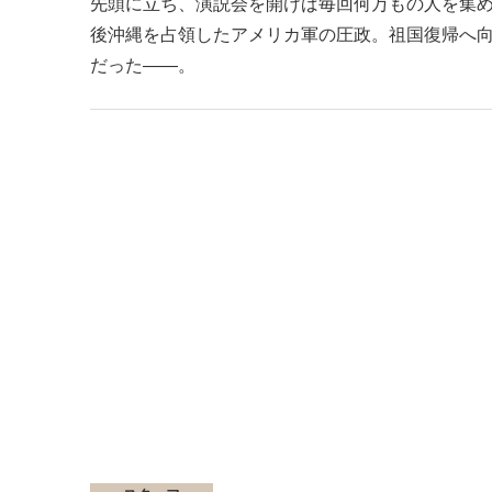
先頭に立ち、演説会を開けば毎回何万もの人を集
後沖縄を占領したアメリカ軍の圧政。祖国復帰へ
だった――。