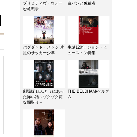
プリミティヴ・ウォー
白パンと独裁者
恐竜戦争
バグダッド・メッシ 片
生誕120年 ジョン・ヒ
足のサッカー少年
ューストン特集
劇場版 ほんとうにあっ
THE BELDHAM/ベルダ
た怖い話～ゾクゾク変
ム
な間取り～