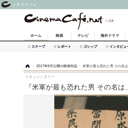
シネマカフェ
ホーム
映画
テレビ
海外ドラマ
スクープ
レポート
ゴシップ
インタビュ
ホーム
›
2017年8月公開の映画作品
›
米軍が最も恐れた男 その名
ドキュメンタリー
『米軍が最も恐れた男 その名は