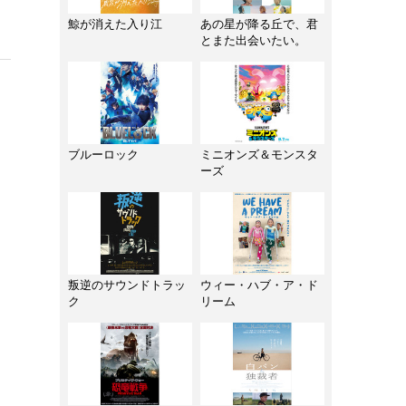
鯨が消えた入り江
あの星が降る丘で、君
とまた出会いたい。
ブルーロック
ミニオンズ＆モンスタ
ーズ
叛逆のサウンドトラッ
ウィー・ハブ・ア・ド
ク
リーム