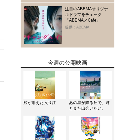
注目のABEMAオリジナ
ルドラマをチェック
「ABEMA／Cafe」
提供：ABEMA
今週の公開映画
鯨が消えた入り江
あの星が降る丘で、君
とまた出会いたい。