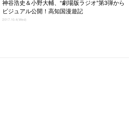
神谷浩史＆小野大輔、“劇場版ラジオ”第3弾から
ビジュアル公開！高知国漫遊記
2017.10.4(Wed)