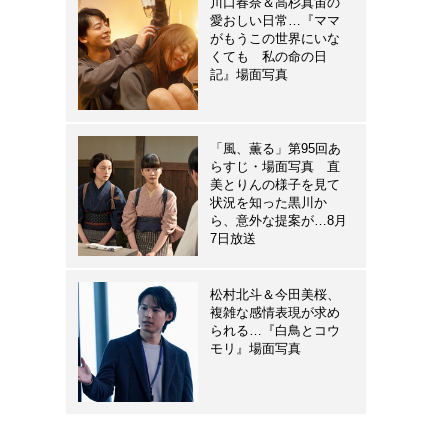
川口春奈＆高杉真宙の
愛おしい日常…『ママ
がもうこの世界にいな
くても 私の命の日
記』場面写真
「風、薫る」第95回あ
らすじ・場面写真 直
美とりんの様子を見て
状況を知った黒川か
ら、意外な提案が…8月
7日放送
松村北斗＆今田美桜、
複雑な感情表現が求め
られる…『白鳥とコウ
モリ』場面写真