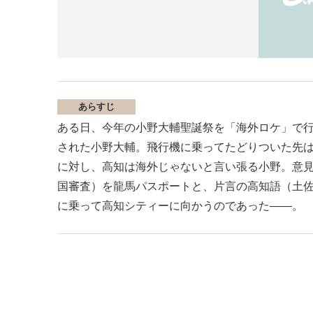
あらすじ
ある日、今年の小野大輔聖誕祭を「海外ロケ」で
された小野大輔。飛行機に乗ってたどりついた先は「KO
に対し、高知は海外じゃないと言い張る小野。意
国審査）を龍馬パスポートと、片言の高知語（土
に乗って高知シティーに向かうのであった――。