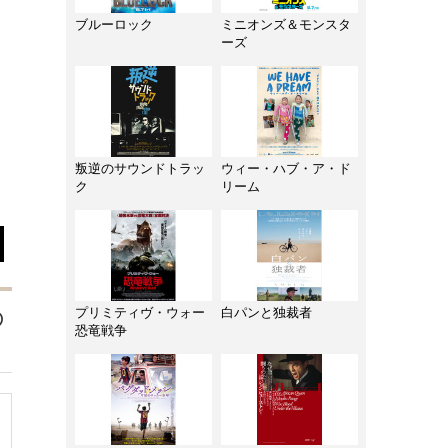
ブルーロック
ミニオンズ＆モンスタ
ーズ
叛逆のサウンドトラッ
ウィー・ハブ・ア・ド
ク
リーム
の
プリミティヴ・ウォー
白パンと独裁者
恐竜戦争