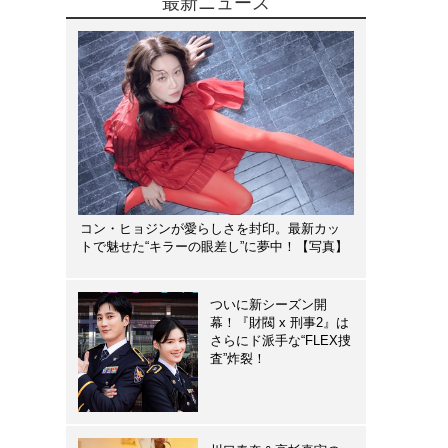
最新ニュース
コン・ヒョジンが愛らしさを封印。最新カッ
トで魅せた“キラーの眼差し”に夢中！【写真】
ついに新シーズン開
幕！『財閥 x 刑事2』は
さらにド派手な“FLEX捜
査”炸裂！