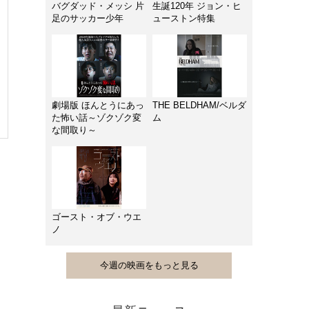
バグダッド・メッシ 片
生誕120年 ジョン・ヒ
足のサッカー少年
ューストン特集
劇場版 ほんとうにあっ
THE BELDHAM/ベルダ
た怖い話～ゾクゾク変
ム
な間取り～
ゴースト・オブ・ウエ
ノ
今週の映画をもっと見る