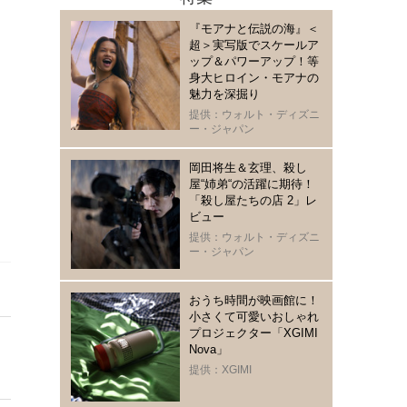
『モアナと伝説の海』＜
超＞実写版でスケールア
ップ＆パワーアップ！等
身大ヒロイン・モアナの
魅力を深掘り
提供：ウォルト・ディズニ
ー・ジャパン
岡田将生＆玄理、殺し
屋“姉弟“の活躍に期待！
「殺し屋たちの店 2」レ
ビュー
提供：ウォルト・ディズニ
ー・ジャパン
おうち時間が映画館に！
小さくて可愛いおしゃれ
プロジェクター「XGIMI
Nova」
提供：XGIMI