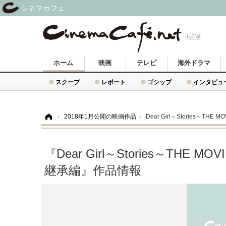
シネマカフェ
ホーム
映画
テレビ
海外ドラマ
スクープ
レポート
ゴシップ
インタビュ
ホーム
›
2018年1月公開の映画作品
›
Dear Girl～Stories～THE 
『Dear Girl～Stories～THE MOV
継承編』作品情報