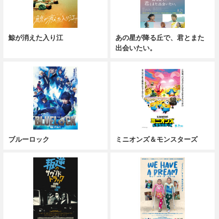
鯨が消えた入り江
あの星が降る丘で、君とまた
出会いたい。
ブルーロック
ミニオンズ＆モンスターズ