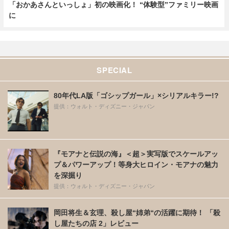
「おかあさんといっしょ」初の映画化！ “体験型”ファミリー映画
に
SPECIAL
80年代LA版「ゴシップガール」×シリアルキラー!?
提供：ウォルト・ディズニー・ジャパン
『モアナと伝説の海』＜超＞実写版でスケールアッ
プ＆パワーアップ！等身大ヒロイン・モアナの魅力
を深掘り
提供：ウォルト・ディズニー・ジャパン
岡田将生＆玄理、殺し屋“姉弟“の活躍に期待！ 「殺
し屋たちの店 2」レビュー