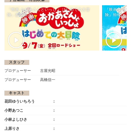
『映画 おかあさんといっしょ はじめての大冒
『映画 おか
険』超特報
険』特報
スタッフ
プロデューサー
古屋光昭
プロデューサー
高橋信一
キャスト
花田ゆういちろう
小野あつこ
小林よしひさ
上原りさ