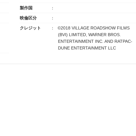
製作国
映倫区分
クレジット
©2018 VILLAGE ROADSHOW FILMS
(BVI) LIMITED, WARNER BROS.
ENTERTAINMENT INC. AND RATPAC-
DUNE ENTERTAINMENT LLC