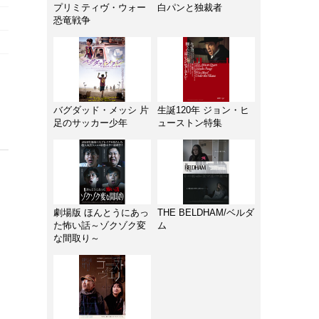
プリミティヴ・ウォー
白パンと独裁者
恐竜戦争
バグダッド・メッシ 片
生誕120年 ジョン・ヒ
足のサッカー少年
ューストン特集
劇場版 ほんとうにあっ
THE BELDHAM/ベルダ
た怖い話～ゾクゾク変
ム
な間取り～