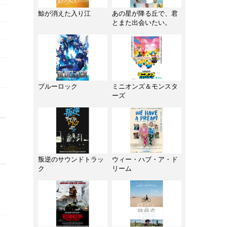
鯨が消えた入り江
あの星が降る丘で、君
とまた出会いたい。
ブルーロック
ミニオンズ＆モンスタ
ーズ
叛逆のサウンドトラッ
ウィー・ハブ・ア・ド
ク
リーム