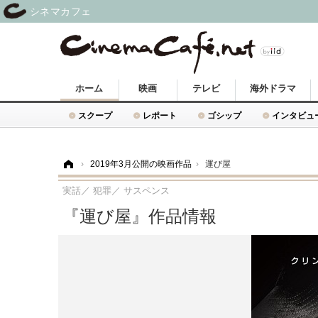
シネマカフェ
ホーム
映画
テレビ
海外ドラマ
スクープ
レポート
ゴシップ
インタビュ
ホーム
›
2019年3月公開の映画作品
›
運び屋
実話／ 犯罪／ サスペンス
『運び屋』作品情報