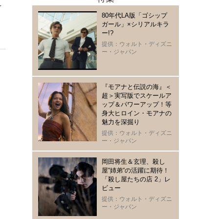
え
80年代LA版「ゴシップ
ガール」×シリアルキラ
ー!?
提供：ウォルト・ディズニ
ー・ジャパン
『モアナと伝説の海』＜
超＞実写版でスケールア
ップ＆パワーアップ！等
身大ヒロイン・モアナの
魅力を深掘り
提供：ウォルト・ディズニ
ー・ジャパン
岡田将生＆玄理、殺し
屋“姉弟“の活躍に期待！
「殺し屋たちの店 2」レ
ビュー
提供：ウォルト・ディズニ
ー・ジャパン