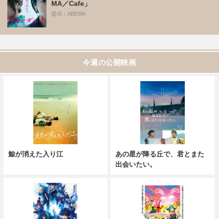
MA／Cafe」
提供：ABEMA
今週の公開映画
鯨が消えた入り江
あの星が降る丘で、君とまた
出会いたい。