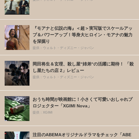
『モアナと伝説の海』＜超＞実写版でスケールアッ
プ＆パワーアップ！等身大ヒロイン・モアナの魅力
を深掘り
提供：ウォルト・ディズニー・ジャパン
岡田将生＆玄理、殺し屋“姉弟“の活躍に期待！ 「殺
し屋たちの店 2」レビュー
提供：ウォルト・ディズニー・ジャパン
おうち時間が映画館に！小さくて可愛いおしゃれプ
ロジェクター「XGIMI Nova」
提供：XGIMI
注目のABEMAオリジナルドラマをチェック「ABE