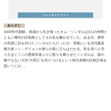
あらすじ
1600年代朝鮮。戦場から生き残ったキム・ソンダルは3人の仲間と
ともに稀代の詐欺師としてその名を轟かせていた。ある日、煙草
の売買に目を付けたソンダルたちだったが、背後にいる当代最高
権力者ソン・デリョンが彼らの前に立ちはだかる。民を清へと売
りさばくソンの悪辣非道ぶりに怒りを募らせたソンダルは、誰の
物でもない大河“大同江”を売りつけるという前代未聞の詐欺計画を
思いつくが…。