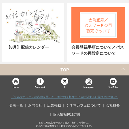
【8月】配信カレンダー
会員登録手順について／パス
ワードの再設定について
TOP
X
Home
Facebook
Instagram
YouTube
「シネマカフェ」の名称を用いた、他社の有料サービスに関するお問合せについて
著者一覧
お問合せ
広告掲載
シネマカフェについて
会社概要
個人情報保護方針
紹介した商品/サービスを購入、契約した場合に、
売上の一部が弊社サイトに還元されることがあります。