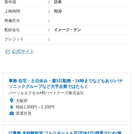
製作国
日本
上映時間
92分
映倫区分
配給会社
イメージ・テン
クレジット
公式サイト
事務 在宅・土日休み・週3日勤務・16時までなどもあり/パナ
ソニックグループなど大手企業ではたらく
パーソルエクセルHRパートナーズ株式会社
大阪府
時給1,500円～2,100円
派遣社員
IT事務 未経験歓迎 フルリモートも可/完休2日/残業少なめ/服