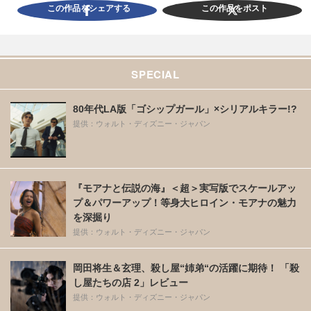
この作品をシェアする
この作品をポスト
SPECIAL
80年代LA版「ゴシップガール」×シリアルキラー!?
提供：ウォルト・ディズニー・ジャパン
『モアナと伝説の海』＜超＞実写版でスケールアッ
プ＆パワーアップ！等身大ヒロイン・モアナの魅力
を深掘り
提供：ウォルト・ディズニー・ジャパン
岡田将生＆玄理、殺し屋“姉弟“の活躍に期待！ 「殺
し屋たちの店 2」レビュー
提供：ウォルト・ディズニー・ジャパン