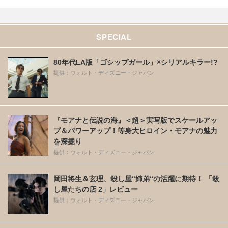
SPECIAL
80年代LA版「ゴシップガール」×シリアルキラー!?
提供：ウォルト・ディズニー・ジャパン
『モアナと伝説の海』＜超＞実写版でスケールアッ
プ＆パワーアップ！等身大ヒロイン・モアナの魅力
を深掘り
提供：ウォルト・ディズニー・ジャパン
岡田将生＆玄理、殺し屋“姉弟“の活躍に期待！ 「殺
し屋たちの店 2」レビュー
提供：ウォルト・ディズニー・ジャパン