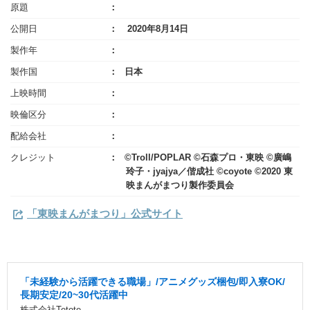
原題
公開日
2020年8月14日
製作年
製作国
日本
上映時間
映倫区分
配給会社
クレジット
©Troll/POPLAR ©石森プロ・東映 ©廣嶋
玲子・jyajya／偕成社 ©coyote ©2020 東
映まんがまつり製作委員会
「東映まんがまつり」公式サイト
「未経験から活躍できる職場」/アニメグッズ梱包/即入寮OK/
長期安定/20~30代活躍中
株式会社Tetote