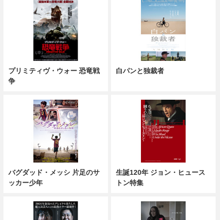
プリミティヴ・ウォー 恐竜戦
白パンと独裁者
争
バグダッド・メッシ 片足のサ
生誕120年 ジョン・ヒュース
ッカー少年
トン特集