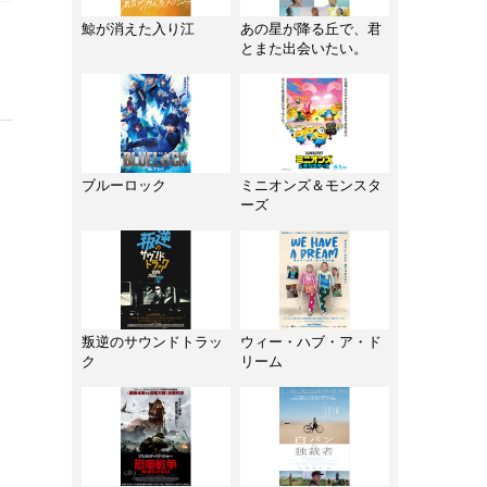
鯨が消えた入り江
あの星が降る丘で、君
とまた出会いたい。
ブルーロック
ミニオンズ＆モンスタ
ーズ
叛逆のサウンドトラッ
ウィー・ハブ・ア・ド
ク
リーム