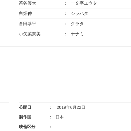
茶谷優太
一文字ユウタ
白畑伸
シラハタ
倉田恭平
クラタ
小矢菜奈美
ナナミ
公開日
2019年6月22日
製作国
日本
映倫区分