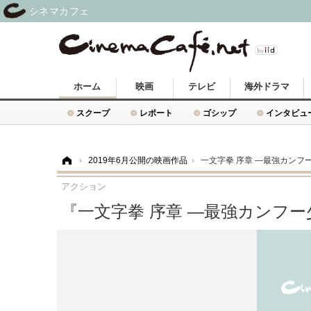
シネマカフェ
ホーム
映画
テレビ
海外ドラマ
スクープ
レポート
ゴシップ
インタビュ
ホーム
›
2019年6月公開の映画作品
›
一文字拳 序章 ―最強カンフ
アクション
『一文字拳 序章 ―最強カンフ