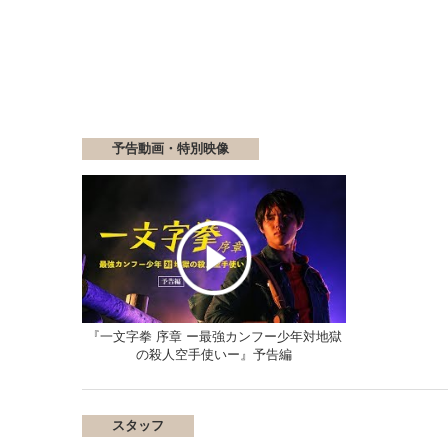
予告動画・特別映像
『一文字拳 序章 ー最強カンフー少年対地獄
の殺人空手使いー』予告編
スタッフ