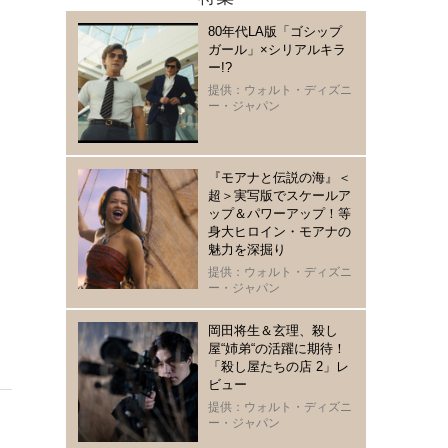
80年代LA版「ゴシップ
ガール」×シリアルキラ
ー!?
提供：ウォルト・ディズニ
ー・ジャパン
『モアナと伝説の海』＜
超＞実写版でスケールア
ップ＆パワーアップ！等
身大ヒロイン・モアナの
魅力を深掘り
提供：ウォルト・ディズニ
ー・ジャパン
岡田将生＆玄理、殺し
屋“姉弟“の活躍に期待！
「殺し屋たちの店 2」レ
ビュー
提供：ウォルト・ディズニ
ー・ジャパン