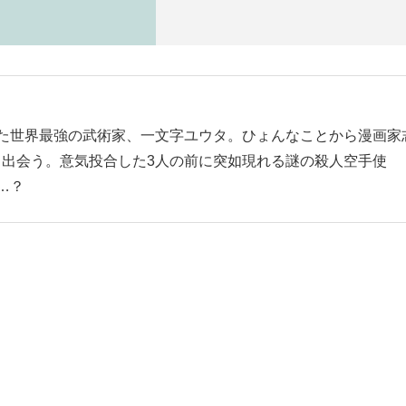
た世界最強の武術家、一文字ユウタ。ひょんなことから漫画家
出会う。意気投合した3人の前に突如現れる謎の殺人空手使
…？