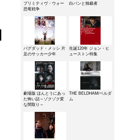
プリミティヴ・ウォー
白パンと独裁者
恐竜戦争
バグダッド・メッシ 片
生誕120年 ジョン・ヒ
足のサッカー少年
ューストン特集
劇場版 ほんとうにあっ
THE BELDHAM/ベルダ
た怖い話～ゾクゾク変
ム
な間取り～