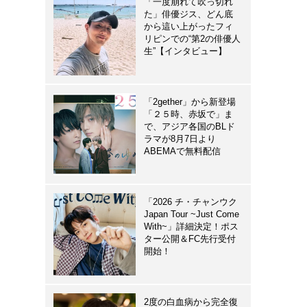
「一度崩れて吹っ切れ
た」俳優ジス、どん底
から這い上がったフィ
リピンでの“第2の俳優人
生”【インタビュー】
「2gether」から新登場
「２５時、赤坂で」ま
で、アジア各国のBLド
ラマが8月7日より
ABEMAで無料配信
「2026 チ・チャンウク
Japan Tour ~Just Come
With~」詳細決定！ポス
ター公開＆FC先行受付
開始！
2度の白血病から完全復