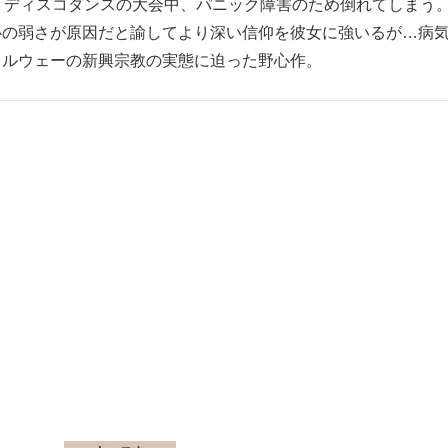
・ディスコダンスの大会中、パニック障害のため倒れてしまう
心の弱さが原因だと諭してより深い信仰を彼女に強いるが…病
ノルウェーの新興宗教の実態に迫った野心作。