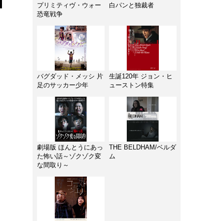
プリミティヴ・ウォー
白パンと独裁者
恐竜戦争
バグダッド・メッシ 片
生誕120年 ジョン・ヒ
足のサッカー少年
ューストン特集
劇場版 ほんとうにあっ
THE BELDHAM/ベルダ
た怖い話～ゾクゾク変
ム
な間取り～