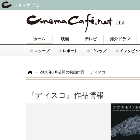
シネマカフェ
ホーム
映画
テレビ
海外ドラマ
スクープ
レポート
ゴシップ
インタビュ
ホーム
›
2020年2月公開の映画作品
›
ディスコ
『ディスコ』作品情報