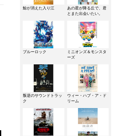
鯨が消えた入り江
あの星が降る丘で、君
とまた出会いたい。
ブルーロック
ミニオンズ＆モンスタ
ーズ
叛逆のサウンドトラッ
ウィー・ハブ・ア・ド
ク
リーム