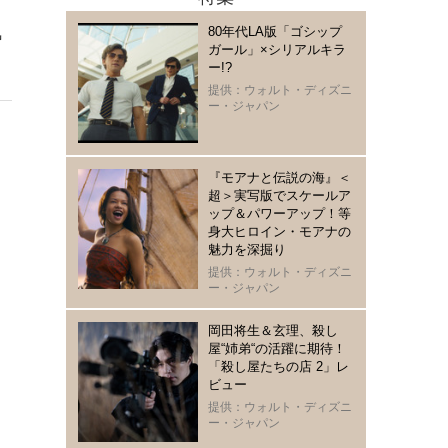
。
80年代LA版「ゴシップ
気
ガール」×シリアルキラ
ー!?
提供：ウォルト・ディズニ
ー・ジャパン
『モアナと伝説の海』＜
超＞実写版でスケールア
ップ＆パワーアップ！等
身大ヒロイン・モアナの
魅力を深掘り
提供：ウォルト・ディズニ
ー・ジャパン
岡田将生＆玄理、殺し
屋“姉弟“の活躍に期待！
「殺し屋たちの店 2」レ
ビュー
提供：ウォルト・ディズニ
ー・ジャパン