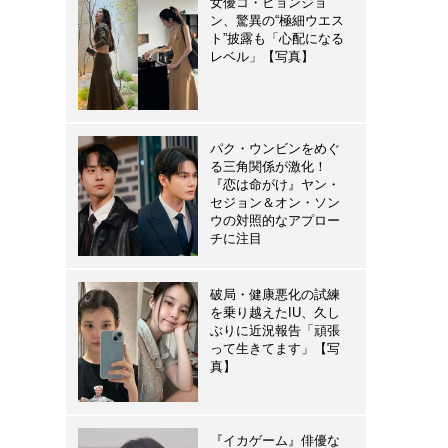
女優コ・ヒョンジョ
ン、驚異の“極細ウエス
ト”披露も「心配になる
レベル」【写真】
パク・ウンビンをめぐ
る三角関係が激化！
『恋は命がけ』ヤン・
セジョン＆オン・ソン
ウの対照的なアプロー
チに注目
破局・健康悪化の試練
を乗り越えたIU、久し
ぶりに近況報告「頑張
って生きてます」【写
真】
『イカゲーム』俳優な