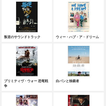
叛逆のサウンドトラック
ウィー・ハブ・ア・ドリーム
プリミティヴ・ウォー 恐竜戦
白パンと独裁者
争