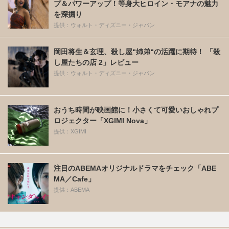
プ＆パワーアップ！等身大ヒロイン・モアナの魅力
を深掘り
提供：ウォルト・ディズニー・ジャパン
岡田将生＆玄理、殺し屋“姉弟“の活躍に期待！ 「殺
し屋たちの店 2」レビュー
提供：ウォルト・ディズニー・ジャパン
おうち時間が映画館に！小さくて可愛いおしゃれプ
ロジェクター「XGIMI Nova」
提供：XGIMI
注目のABEMAオリジナルドラマをチェック「ABE
MA／Cafe」
提供：ABEMA