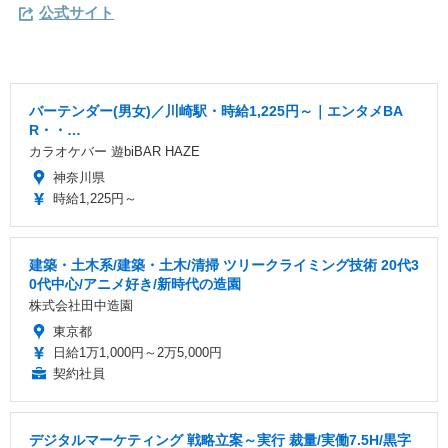
公式サイト
バーテンダー(男女)／川崎駅・時給1,225円～｜エンタメBA
R・・…
カラオケバー 遊biBAR HAZE
神奈川県
時給1,225円～
建築・土木系/建築・土木/清掃 ツリークライミング技術 20代3
0代中心/アニメ好き/新時代の造園
株式会社田中造園
東京都
日給1万1,000円～2万5,000円
契約社員
デジタルマーケティング 戦略立案～実行 裁量/実働7.5H/黒字