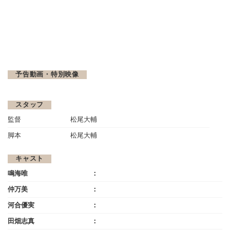
予告動画・特別映像
スタッフ
監督
松尾大輔
脚本
松尾大輔
キャスト
鳴海唯
仲万美
河合優実
田畑志真