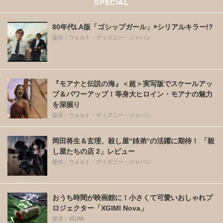
SPECIAL
80年代LA版「ゴシップガール」×シリアルキラー!?
提供：ウォルト・ディズニー・ジャパン
『モアナと伝説の海』＜超＞実写版でスケールアッ
プ＆パワーアップ！等身大ヒロイン・モアナの魅力
を深掘り
提供：ウォルト・ディズニー・ジャパン
岡田将生＆玄理、殺し屋“姉弟“の活躍に期待！ 「殺
し屋たちの店 2」レビュー
提供：ウォルト・ディズニー・ジャパン
おうち時間が映画館に！小さくて可愛いおしゃれプ
ロジェクター「XGIMI Nova」
提供：XGIMI