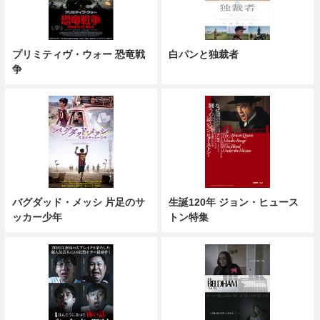
プリミティヴ・ウォー 恐竜戦
白パンと独裁者
争
バグダッド・メッシ 片足のサ
生誕120年 ジョン・ヒュース
ッカー少年
トン特集