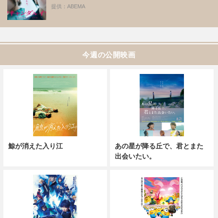
提供：ABEMA
今週の公開映画
鯨が消えた入り江
あの星が降る丘で、君とまた
出会いたい。