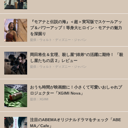
『モアナと伝説の海』＜超＞実写版でスケールアッ
プ＆パワーアップ！等身大ヒロイン・モアナの魅力
を深掘り
提供：ウォルト・ディズニー・ジャパン
岡田将生＆玄理、殺し屋“姉弟“の活躍に期待！ 「殺
し屋たちの店 2」レビュー
提供：ウォルト・ディズニー・ジャパン
おうち時間が映画館に！小さくて可愛いおしゃれプ
ロジェクター「XGIMI Nova」
提供：XGIMI
注目のABEMAオリジナルドラマをチェック「ABE
MA／Cafe」