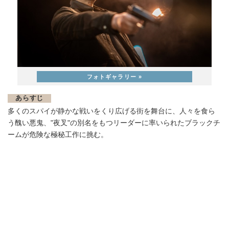
あらすじ
多くのスパイが静かな戦いをくり広げる街を舞台に、人々を食ら
う醜い悪鬼、"夜叉"の別名をもつリーダーに率いられたブラックチ
ームが危険な極秘工作に挑む。