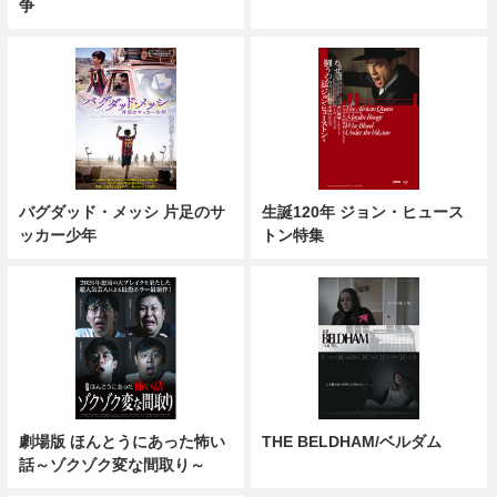
争
バグダッド・メッシ 片足のサ
生誕120年 ジョン・ヒュース
ッカー少年
トン特集
劇場版 ほんとうにあった怖い
THE BELDHAM/ベルダム
話～ゾクゾク変な間取り～