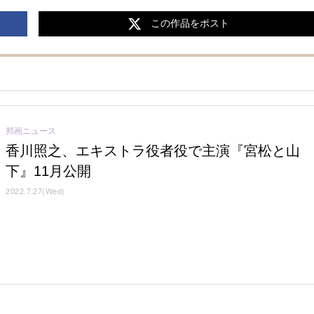
この作品をポスト
邦画ニュース
香川照之、エキストラ役者役で主演『宮松と山
下』11月公開
2022.7.27(Wed)