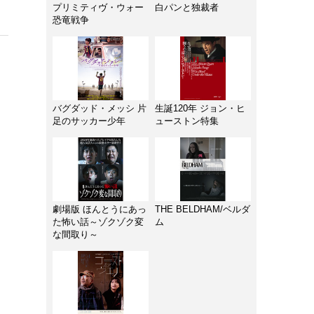
プリミティヴ・ウォー
白パンと独裁者
恐竜戦争
バグダッド・メッシ 片
生誕120年 ジョン・ヒ
足のサッカー少年
ューストン特集
劇場版 ほんとうにあっ
THE BELDHAM/ベルダ
た怖い話～ゾクゾク変
ム
な間取り～