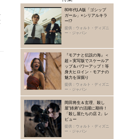
80年代LA版「ゴシップ
上
ガール」×シリアルキラ
ー!?
彼
提供：ウォルト・ディズニ
も
ー・ジャパン
『モアナと伝説の海』＜
超＞実写版でスケールア
ップ＆パワーアップ！等
身大ヒロイン・モアナの
魅力を深掘り
提供：ウォルト・ディズニ
ー・ジャパン
岡田将生＆玄理、殺し
屋“姉弟“の活躍に期待！
「殺し屋たちの店 2」レ
ビュー
提供：ウォルト・ディズニ
ー・ジャパン