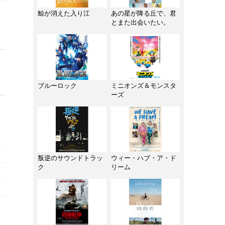
鯨が消えた入り江
あの星が降る丘で、君
とまた出会いたい。
ブルーロック
ミニオンズ＆モンスタ
ーズ
叛逆のサウンドトラッ
ウィー・ハブ・ア・ド
ク
リーム