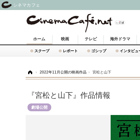
シネマカフェ
ホーム
映画
テレビ
海外ドラマ
スクープ
レポート
ゴシップ
インタビュ
ホーム
›
2022年11月公開の映画作品
›
宮松と山下
『宮松と山下』作品情報
劇場公開