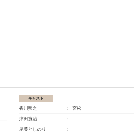
キャスト
香川照之
宮松
津田寛治
尾美としのり