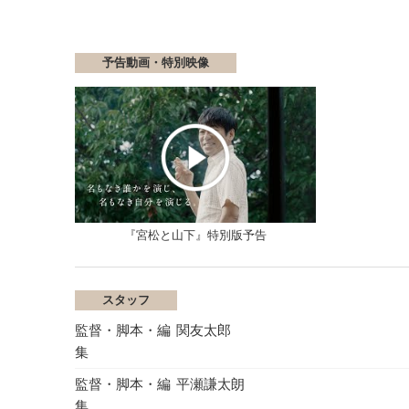
予告動画・特別映像
『宮松と山下』特別版予告
スタッフ
監督・脚本・編
関友太郎
集
監督・脚本・編
平瀬謙太朗
集