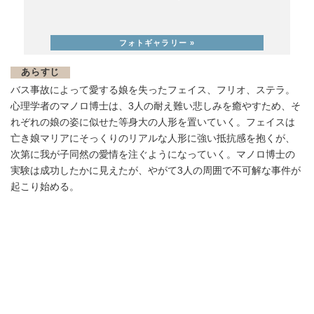
あらすじ
バス事故によって愛する娘を失ったフェイス、フリオ、ステラ。
心理学者のマノロ博士は、3人の耐え難い悲しみを癒やすため、そ
れぞれの娘の姿に似せた等身大の人形を置いていく。フェイスは
亡き娘マリアにそっくりのリアルな人形に強い抵抗感を抱くが、
次第に我が子同然の愛情を注ぐようになっていく。マノロ博士の
実験は成功したかに見えたが、やがて3人の周囲で不可解な事件が
起こり始める。