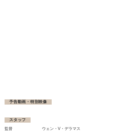
予告動画・特別映像
スタッフ
監督
ウェン・V・デラマス