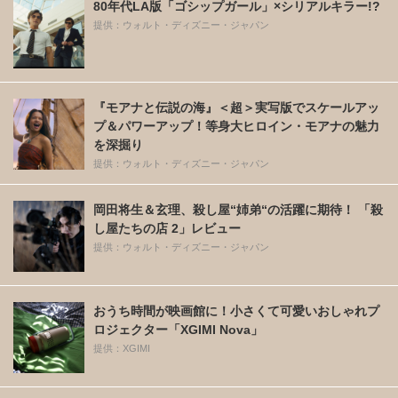
80年代LA版「ゴシップガール」×シリアルキラー!?
提供：ウォルト・ディズニー・ジャパン
『モアナと伝説の海』＜超＞実写版でスケールアッ
プ＆パワーアップ！等身大ヒロイン・モアナの魅力
を深掘り
提供：ウォルト・ディズニー・ジャパン
岡田将生＆玄理、殺し屋“姉弟“の活躍に期待！ 「殺
し屋たちの店 2」レビュー
提供：ウォルト・ディズニー・ジャパン
おうち時間が映画館に！小さくて可愛いおしゃれプ
ロジェクター「XGIMI Nova」
提供：XGIMI