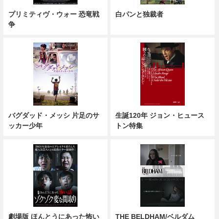
プリミティヴ・ウォー 恐竜戦
白パンと独裁者
争
バグダッド・メッシ 片足のサ
生誕120年 ジョン・ヒュース
ッカー少年
トン特集
劇場版 ほんとうにあった怖い
THE BELDHAM/ベルダム