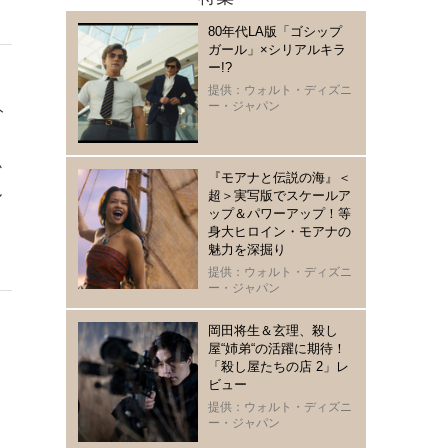
80年代LA版「ゴシップ
ガール」×シリアルキラ
ー!?
提供：ウォルト・ディズニ
ー・ジャパン
ト
か
『モアナと伝説の海』＜
ル
超＞実写版でスケールア
ップ＆パワーアップ！等
、
身大ヒロイン・モアナの
魅力を深掘り
提供：ウォルト・ディズニ
ー・ジャパン
岡田将生＆玄理、殺し
屋“姉弟“の活躍に期待！
「殺し屋たちの店 2」レ
ビュー
提供：ウォルト・ディズニ
ー・ジャパン