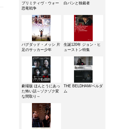
プリミティヴ・ウォー
白パンと独裁者
恐竜戦争
バグダッド・メッシ 片
生誕120年 ジョン・ヒ
足のサッカー少年
ューストン特集
劇場版 ほんとうにあっ
THE BELDHAM/ベルダ
た怖い話～ゾクゾク変
ム
な間取り～