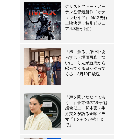
クリストファー・ノー
ラン監督最新作『オデ
ュッセイア』IMAX先行
上映決定！特別ビジュ
アル3種が公開
「風、薫る」第96回あ
らすじ・場面写真 つ
いに、りんが新潟から
帰ってくる日がやって
くる…8月10日放送
「声を聞いただけでも
う…」蒼井優の“咲子”は
想像以上 脚本家・生
方美久が語る金曜ドラ
マ「Tシャツが乾くま
で」