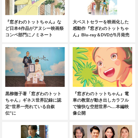
『窓ぎわのトットちゃん』な
大ベストセラーを映画化した
ど日本4作品がアヌシー映画祭
感動作『窓ぎわのトットちゃ
コンペ部門にノミネート
ん』Blu-ray＆DVDが5月発売
黒柳徹子著「窓ぎわのトット
『窓ぎわのトットちゃん』電
ちゃん」ギネス世界記録に認
車の教室が動き出しカラフル
定“世界一売れている自叙
で愉快な空想世界へ…本編映
伝”に
像公開