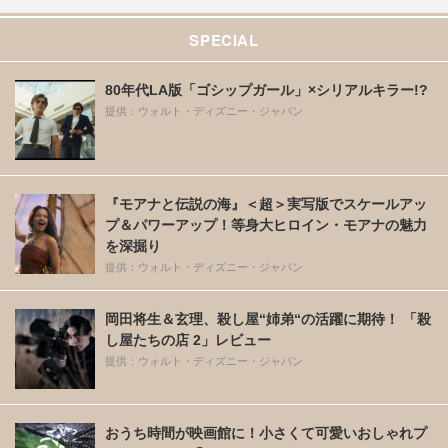
SPECIAL
80年代LA版「ゴシップガール」×シリアルキラー!?
提供：ウォルト・ディズニー・ジャパン
『モアナと伝説の海』＜超＞実写版でスケールアッ
プ＆パワーアップ！等身大ヒロイン・モアナの魅力
を深掘り
提供：ウォルト・ディズニー・ジャパン
岡田将生＆玄理、殺し屋“姉弟“の活躍に期待！ 「殺
し屋たちの店 2」レビュー
提供：ウォルト・ディズニー・ジャパン
おうち時間が映画館に！小さくて可愛いおしゃれプ