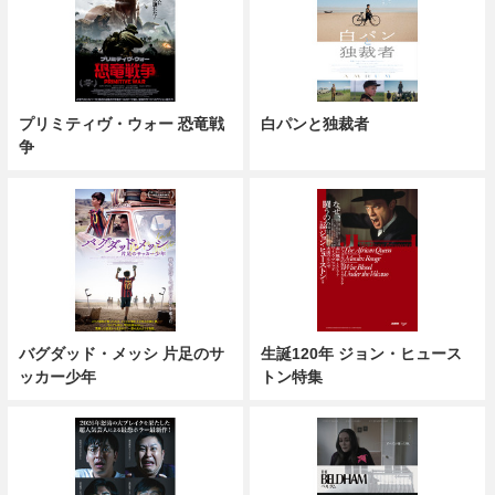
プリミティヴ・ウォー 恐竜戦
白パンと独裁者
争
バグダッド・メッシ 片足のサ
生誕120年 ジョン・ヒュース
ッカー少年
トン特集