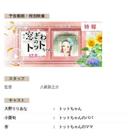
予告動画・特別映像
『窓ぎわのトットちゃん』特報映像
スタッフ
監督
八鍬新之介
キャスト
大野りりあな
トットちゃん
小栗旬
トットちゃんのパパ
杏
トットちゃんのママ