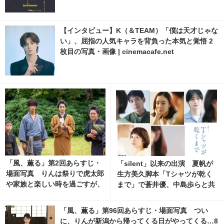
【インタビュー】K（＆TEAM）「僕は天才じゃな
い」、屈指の人気キャラを背負った本気と覚悟 2
枚目の写真・画像 | cinemacafe.net
「風、薫る」第2回あらすじ・
「silent」以来の出演 夏帆が
場面写真 りんは祭りで虎太郎
生方美久脚本「Tシャツが乾く
や家族と楽しい時を過ごすが、
まで」で蒼井優、中島歩らと共
村には異変が起こり始めてい
演
て…3月31日放送 2枚目の写
「風、薫る」第96回あらすじ・場面写真 つい
真・画像 | cinemacafe.net
に、りんが新潟から帰ってくる日がやってくる…8