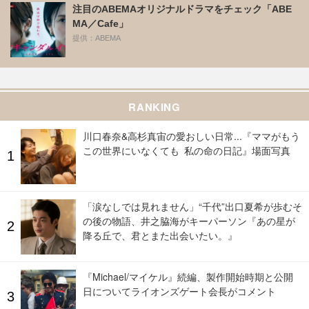
注目のABEMAオリジナルドラマをチェック「ABE
MA／Cafe」
提供：ABEMA
RANKING
川口春奈&高杉真宙の愛おしい日常...『ママがもう
この世界にいなくても 私の命の日記』場面写真
「涙なしでは見れません」“千代”出口夏希が歩むそ
の後の物語、井之脇海がキーパーソン『あの星が
降る丘で、君とまた出会いたい。』
『Michael/マイケル』続編、製作開始時期と公開
日についてライオンズゲート会長がコメント