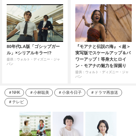
80年代LA版「ゴシップガー
『モアナと伝説の海』＜超＞
ル」×シリアルキラー!?
実写版でスケールアップ＆パ
ワーアップ！等身大ヒロイ
提供：ウォルト・ディズニー・ジャ
パン
ン・モアナの魅力を深掘り
提供：ウォルト・ディズニー・ジャ
パン
NHK
小林聡美
小泉今日子
ドラマ再放送
テレビ