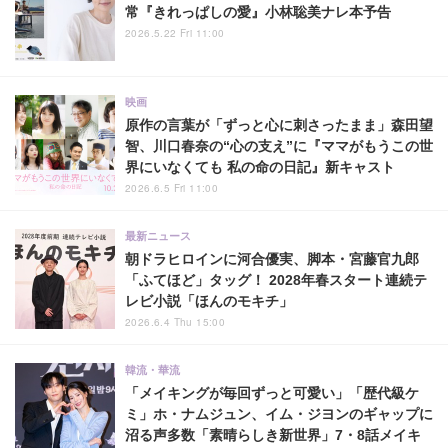
常『きれっぱしの愛』小林聡美ナレ本予告
2026.5.22 Fri 11:00
映画
原作の言葉が「ずっと心に刺さったまま」森田望
智、川口春奈の“心の支え”に『ママがもうこの世
界にいなくても 私の命の日記』新キャスト
2026.6.5 Fri 11:00
最新ニュース
朝ドラヒロインに河合優実、脚本・宮藤官九郎
「ふてほど」タッグ！ 2028年春スタート連続テ
レビ小説「ほんのモキチ」
2026.6.4 Thu 15:00
韓流・華流
「メイキングが毎回ずっと可愛い」「歴代級ケ
ミ」ホ・ナムジュン、イム・ジヨンのギャップに
沼る声多数「素晴らしき新世界」7・8話メイキ