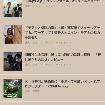
80年代LA版「ゴシップガール」×シリアルキラー!?
提供：ウォルト・ディズニー・ジャパン
『モアナと伝説の海』＜超＞実写版でスケールアッ
プ＆パワーアップ！等身大ヒロイン・モアナの魅力
を深掘り
提供：ウォルト・ディズニー・ジャパン
岡田将生＆玄理、殺し屋“姉弟“の活躍に期待！ 「殺
し屋たちの店 2」レビュー
提供：ウォルト・ディズニー・ジャパン
おうち時間が映画館に！小さくて可愛いおしゃれプ
ロジェクター「XGIMI Nova」
提供：XGIMI