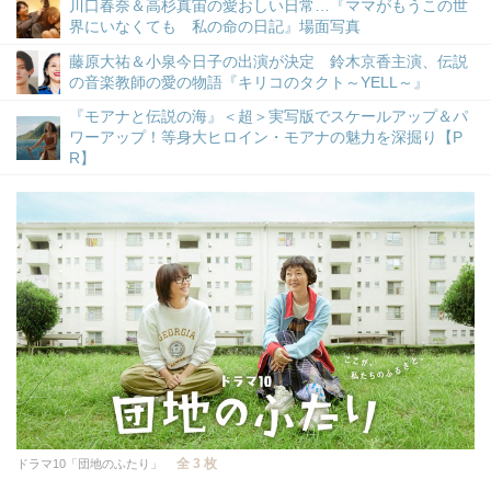
川口春奈＆高杉真宙の愛おしい日常…『ママがもうこの世
界にいなくても 私の命の日記』場面写真
藤原大祐＆小泉今日子の出演が決定 鈴木京香主演、伝説
の音楽教師の愛の物語『キリコのタクト～YELL～』
『モアナと伝説の海』＜超＞実写版でスケールアップ＆パ
ワーアップ！等身大ヒロイン・モアナの魅力を深掘り【P
R】
全 3 枚
ドラマ10「団地のふたり」