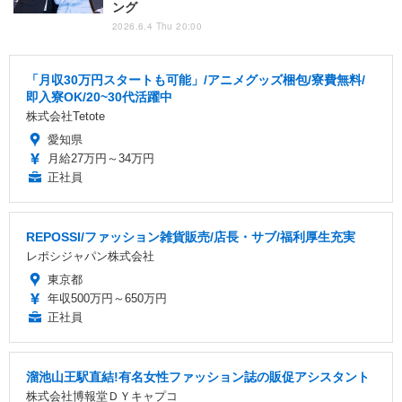
ング
2026.6.4 Thu 20:00
「月収30万円スタートも可能」/アニメグッズ梱包/寮費無料/
即入寮OK/20~30代活躍中
株式会社Tetote
愛知県
月給27万円～34万円
正社員
REPOSSI/ファッション雑貨販売/店長・サブ/福利厚生充実
レポシジャパン株式会社
東京都
年収500万円～650万円
正社員
溜池山王駅直結!有名女性ファッション誌の販促アシスタント
株式会社博報堂ＤＹキャプコ