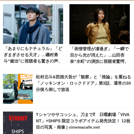
「あまりにもナチュラル」「ど
「表情管理が凄過ぎ」「一瞬で
ぎまぎさせる天才」…磯村勇
目から光が消えた」…山田杏
斗“健治”に視聴者も驚きの声、
奈“水町”の演技に視聴者驚愕、
「僕達はまだその星の校則を知
「シナントロープ」最終話
らない」最終回
松村北斗&西畑大吾が「観察」と「推論」を重ねる
「ノッキンオン・ロックドドア」第3話、通常の30
分後ろ倒しで放送
Tシャツやサコッシュ、刀まで⁉ 日曜劇場「VIVA
NT」×SHIPS 限定コラボアイテム発売決定！ 12枚
目の写真・画像 | cinemacafe.net