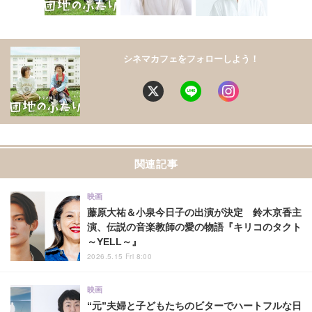
シネマカフェをフォローしよう！
関連記事
映画
藤原大祐＆小泉今日子の出演が決定 鈴木京香主
演、伝説の音楽教師の愛の物語『キリコのタクト
～YELL～』
2026.5.15 Fri 8:00
映画
“元”夫婦と子どもたちのビターでハートフルな日