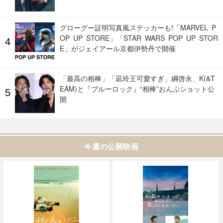
グローグー証明写真風ステッカーも!「MARVEL P
OP UP STORE」「STAR WARS POP UP STOR
E」がジェイアール京都伊勢丹で開催
「最高の相棒」「凪玲王可愛すぎ」綱啓永、K(&T
EAM)と『ブルーロック』“相棒”おんぶショット公
開
今週の公開映画