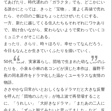
てあげたり。時代遅れの「ガラクタ」でも、どこかにい
る誰かにとっては、きっと「宝物」。運よく高値で売れ
たら、その日のご飯はちょっとだけぜいたくにする。
一方、新たに越してくる住人たちもそれぞれにワケあり
で。助け合いながら、変わらないようで変わっていくコ
ミュニティがそこにある。
まったり、さらり、時々ほろり。幸せってなんだろう。
今日もなんとか生きていくふたりを描いていく。
50代、独身、実家暮らし。団地で生まれた幼なじみのふ
たりを、小泉＆小林の名コンビが演じた本作は、藤野千
夜の同名原作をドラマ化した温かくユーモラスな友情の
物語。
ささやかな日常がいとおしくなるドラマだと大きな反響
を呼んだ「団地のふたり」が地上波で再登場すること
に、「うれしい」「大好きなドラマ」「またあの二人に
会える」「ずっと観てみたいと思ってました」など、反