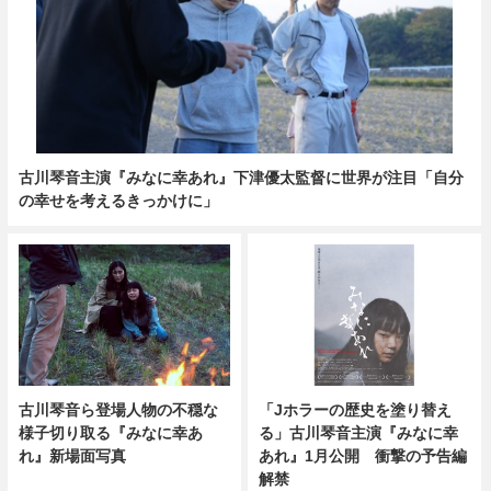
古川琴音主演『みなに幸あれ』下津優太監督に世界が注目「自分
の幸せを考えるきっかけに」
「Jホラーの歴史を塗り替え
古川琴音ら登場人物の不穏な
る」古川琴音主演『みなに幸
様子切り取る『みなに幸あ
あれ』1月公開 衝撃の予告編
れ』新場面写真
解禁