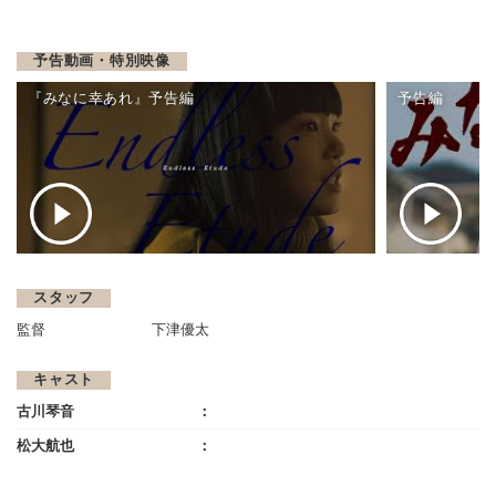
予告動画・特別映像
『みなに幸あれ』予告編
予告編
スタッフ
監督
下津優太
キャスト
古川琴音
松大航也