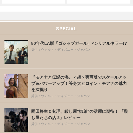
SPECIAL
80年代LA版「ゴシップガール」×シリアルキラー!?
提供：ウォルト・ディズニー・ジャパン
『モアナと伝説の海』＜超＞実写版でスケールアッ
プ＆パワーアップ！等身大ヒロイン・モアナの魅力
を深掘り
提供：ウォルト・ディズニー・ジャパン
岡田将生＆玄理、殺し屋“姉弟“の活躍に期待！ 「殺
し屋たちの店 2」レビュー
提供：ウォルト・ディズニー・ジャパン