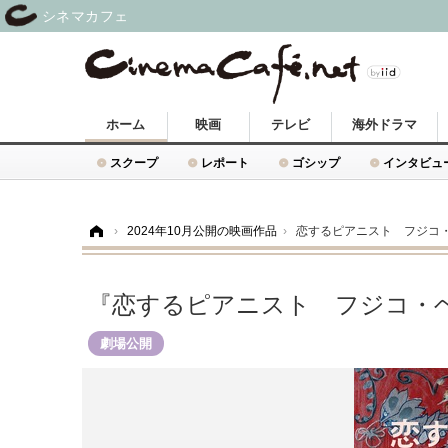
シネマカフェ
ホーム
映画
テレビ
海外ドラマ
スクープ
レポート
ゴシップ
インタビュ
ホーム
›
2024年10月公開の映画作品
›
恋するピアニスト フジコ
『恋するピアニスト フジコ・
劇場公開