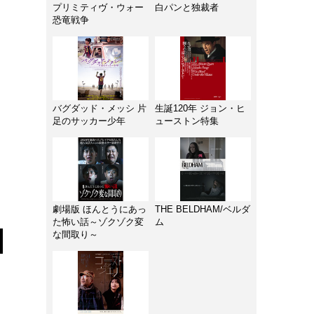
プリミティヴ・ウォー
白パンと独裁者
恐竜戦争
バグダッド・メッシ 片
生誕120年 ジョン・ヒ
足のサッカー少年
ューストン特集
劇場版 ほんとうにあっ
THE BELDHAM/ベルダ
た怖い話～ゾクゾク変
ム
な間取り～