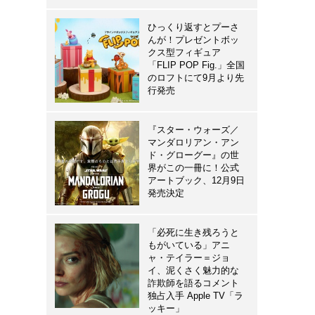
ひっくり返すとプーさ
んが！プレゼントボッ
クス型フィギュア
「FLIP POP Fig.」全国
のロフトにて9月より先
行発売
『スター・ウォーズ／
マンダロリアン・アン
ド・グローグー』の世
界がこの一冊に！公式
アートブック、12月9日
発売決定
「必死に生き残ろうと
もがいている」アニ
ャ・テイラー＝ジョ
イ、泥くさく魅力的な
詐欺師を語るコメント
独占入手 Apple TV「ラ
ッキー」