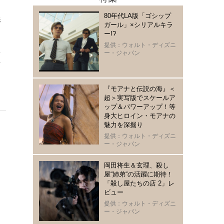
80年代LA版「ゴシップ
影
ガール」×シリアルキラ
ー!?
提供：ウォルト・ディズニ
え
ー・ジャパン
そ
タ
『モアナと伝説の海』＜
超＞実写版でスケールア
ップ＆パワーアップ！等
身大ヒロイン・モアナの
魅力を深掘り
提供：ウォルト・ディズニ
ー・ジャパン
岡田将生＆玄理、殺し
屋“姉弟“の活躍に期待！
「殺し屋たちの店 2」レ
ビュー
提供：ウォルト・ディズニ
ー・ジャパン