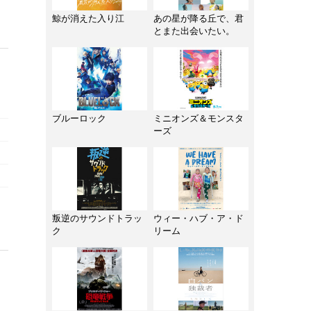
鯨が消えた入り江
あの星が降る丘で、君
とまた出会いたい。
ブルーロック
ミニオンズ＆モンスタ
ーズ
叛逆のサウンドトラッ
ウィー・ハブ・ア・ド
ク
リーム