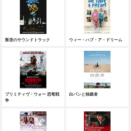
叛逆のサウンドトラック
ウィー・ハブ・ア・ドリーム
プリミティヴ・ウォー 恐竜戦
白パンと独裁者
争