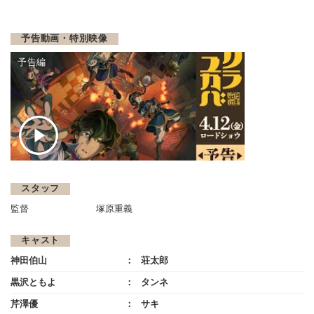
予告動画・特別映像
予告編
スタッフ
監督
塚原重義
キャスト
神田伯山
荘太郎
黒沢ともよ
タンネ
芹澤優
サキ