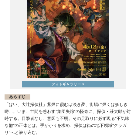
あらすじ
「はい、大辻探偵社」紫煙に霞むは淡き夢、街場に煙くは妖しき
噂…。いま、世間を惑わす”集団失踪”の怪奇に、探偵・荘太郎が対
峙する。目撃者なし、意図も不明。その足取りに必ず現る"不気味
な轍"の正体とは。手がかりを求め、探偵は街の地下領域"クラガ
リ"へと潜り込む。