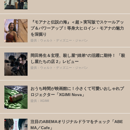
『モアナと伝説の海』＜超＞実写版でスケールアッ
プ＆パワーアップ！等身大ヒロイン・モアナの魅力
を深掘り
提供：ウォルト・ディズニー・ジャパン
岡田将生＆玄理、殺し屋“姉弟“の活躍に期待！ 「殺
し屋たちの店 2」レビュー
提供：ウォルト・ディズニー・ジャパン
おうち時間が映画館に！小さくて可愛いおしゃれプ
ロジェクター「XGIMI Nova」
提供：XGIMI
注目のABEMAオリジナルドラマをチェック「ABE
MA／Cafe」