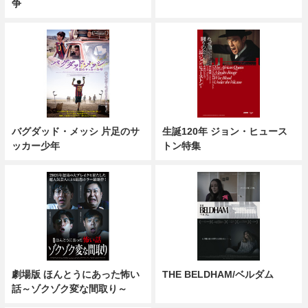
争
バグダッド・メッシ 片足のサ
生誕120年 ジョン・ヒュース
ッカー少年
トン特集
劇場版 ほんとうにあった怖い
THE BELDHAM/ベルダム
話～ゾクゾク変な間取り～