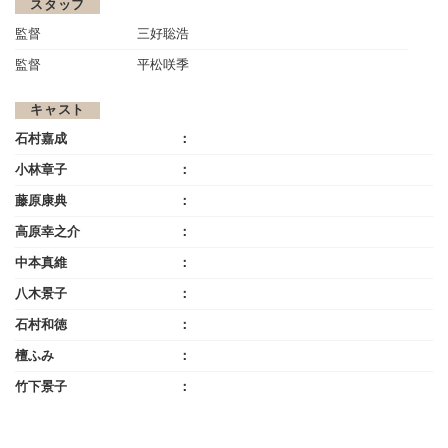
スタッフ
監督
三好聡浩
監督
平松咲季
キャスト
石村嘉成
小林章子
藤原康典
高原幸之介
中本真維
八木景子
石村和徳
檀ふみ
竹下景子