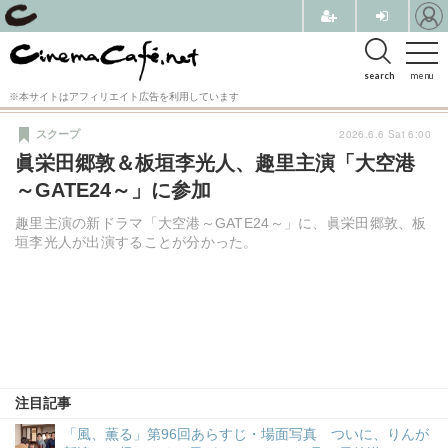
search
menu
※本サイトはアフィリエイト広告を利用しています
2026.6.6 Sat 6:00
スクープ
眞栄田郷敦＆板垣李光人、趣里主演「大空港
～GATE24～」に参加
趣里主演の新ドラマ「大空港～GATE24～」に、眞栄田郷敦、板
垣李光人が出演することが分かった。
注目記事
「風、薫る」第96回あらすじ・場面写真 ついに、りんが