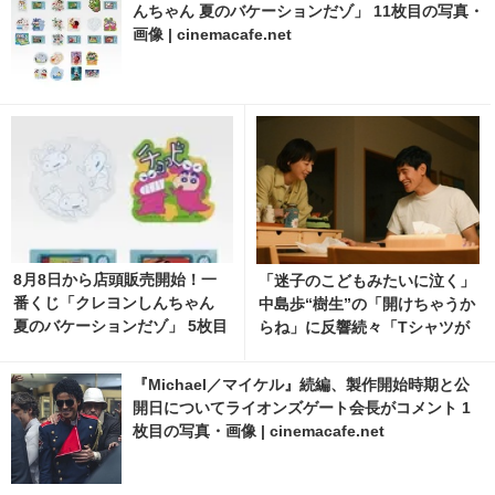
んちゃん 夏のバケーションだゾ」 11枚目の写真・
画像 | cinemacafe.net
8月8日から店頭販売開始！一
「迷子のこどもみたいに泣く」
番くじ「クレヨンしんちゃん
中島歩“樹生”の「開けちゃうか
夏のバケーションだゾ」 5枚目
らね」に反響続々「Tシャツが
の写真・画像 | cinemacafe.ne
乾くまで」3話
t
『Michael／マイケル』続編、製作開始時期と公
開日についてライオンズゲート会長がコメント 1
枚目の写真・画像 | cinemacafe.net