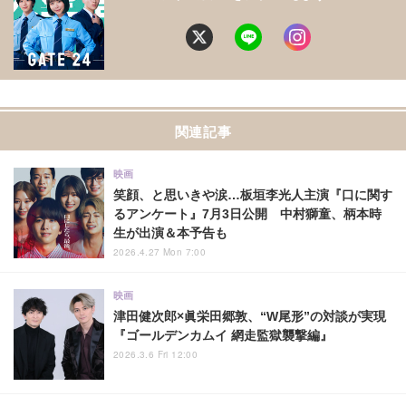
関連記事
映画
笑顔、と思いきや涙…板垣李光人主演『口に関す
るアンケート』7月3日公開 中村獅童、柄本時
生が出演＆本予告も
2026.4.27 Mon 7:00
映画
津田健次郎×眞栄田郷敦、“W尾形”の対談が実現
『ゴールデンカムイ 網走監獄襲撃編』
2026.3.6 Fri 12:00