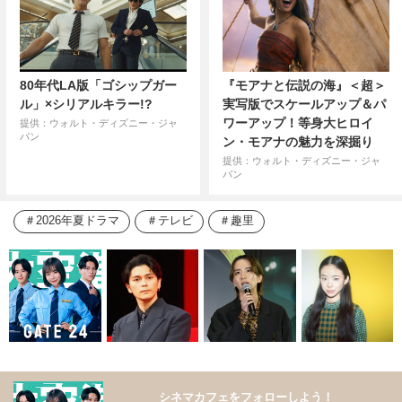
80年代LA版「ゴシップガー
『モアナと伝説の海』＜超＞
ル」×シリアルキラー!?
実写版でスケールアップ＆パ
ワーアップ！等身大ヒロイ
提供：ウォルト・ディズニー・ジャ
パン
ン・モアナの魅力を深掘り
提供：ウォルト・ディズニー・ジャ
パン
2026年夏ドラマ
テレビ
趣里
シネマカフェをフォローしよう！