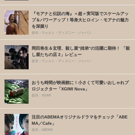
『モアナと伝説の海』＜超＞実写版でスケールアッ
プ＆パワーアップ！等身大ヒロイン・モアナの魅力
を深掘り
提供：ウォルト・ディズニー・ジャパン
岡田将生＆玄理、殺し屋“姉弟“の活躍に期待！ 「殺
し屋たちの店 2」レビュー
提供：ウォルト・ディズニー・ジャパン
おうち時間が映画館に！小さくて可愛いおしゃれプ
ロジェクター「XGIMI Nova」
提供：XGIMI
注目のABEMAオリジナルドラマをチェック「ABE
MA／Cafe」
提供：ABEMA