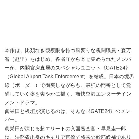
本作は、比類なき観察眼を持つ風変りな税関職員・森万
智（趣里）をはじめ、各省庁から寄せ集められたメンバ
ーが、内閣官房直属のスペシャルユニット《GATE24》
（Global Airport Task Enforcement）を結成。日本の境界
線（ボーダー）で衝突しながらも、最強の門番として覚
醒していく姿を爽やかに描く、痛快空港エンターテイン
メントドラマ。
眞栄田と板垣が演じるのは、そんな《GATE24》のメン
バー。
眞栄田が演じる超エリートの入国審査官・早見圭一郎
は、法務省出身のキャリア官僚で将来の幹部候補であり