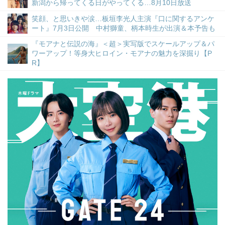
新潟から帰ってくる日がやってくる…8月10日放送
笑顔、と思いきや涙…板垣李光人主演『口に関するアンケ
ート』7月3日公開 中村獅童、柄本時生が出演＆本予告も
『モアナと伝説の海』＜超＞実写版でスケールアップ＆パ
ワーアップ！等身大ヒロイン・モアナの魅力を深掘り【P
R】