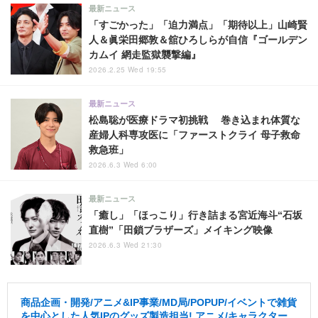
最新ニュース
「すごかった」「迫力満点」「期待以上」山崎賢
人＆眞栄田郷敦＆舘ひろしらが自信『ゴールデン
カムイ 網走監獄襲撃編』
2026.2.25 Wed 19:55
最新ニュース
松島聡が医療ドラマ初挑戦 巻き込まれ体質な
産婦人科専攻医に「ファーストクライ 母子救命
救急班」
2026.6.3 Wed 6:00
最新ニュース
「癒し」「ほっこり」行き詰まる宮近海斗“石坂
直樹”「田鎖ブラザーズ」メイキング映像
2026.6.3 Wed 21:30
商品企画・開発/アニメ&IP事業/MD局/POPUP/イベントで雑貨
を中心とした人気IPのグッズ製造担当! アニメ/キャラクター