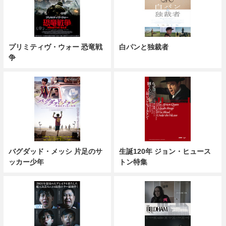
プリミティヴ・ウォー 恐竜戦
白パンと独裁者
争
バグダッド・メッシ 片足のサ
生誕120年 ジョン・ヒュース
ッカー少年
トン特集