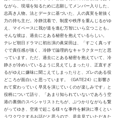
ながら、現場を知るために志願してメンバー入りした、
志高き人物。法とデータに基づいた、人の真実を射抜く
力の持ち主だ。冷静沈着で、制度や秩序を重んじるがゆ
え、マイペースに我が道を進む万智にいら立つことも。
そんな彼は、過去にとある秘密を抱えているらしい。
テレビ朝日ドラマに初出演の眞栄田は、「すごく真っす
ぐで責任感が強く、冷静で論理的なキャラクターだと思
っています。ただ、過去にとある秘密を抱えていて、冷
静さが冷めいているように見えてしまったり、正直すぎ
るがゆえに嫌味に聞こえてしまったりと、ズレのある役
どころが面白いと思っています。《GATE24》に影響さ
れて変わっていく早見を演じていくのが楽しみです」と
役柄について語り、「あまり知られていないであろう空
港の裏側のスペシャリストたちが、ぶつかりながらも繋
がってゆき、空港で起こる様々な事件を解決に導くとい
うワクワクするお話だと思うので、是非見ていただきた