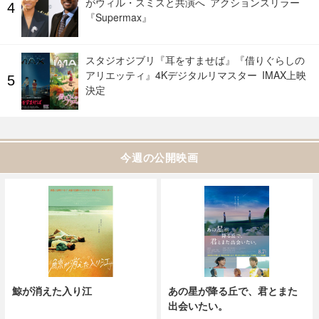
がウィル・スミスと共演へ アクションスリラー
『Supermax』
スタジオジブリ『耳をすませば』『借りぐらしの
アリエッティ』4Kデジタルリマスター IMAX上映
決定
今週の公開映画
鯨が消えた入り江
あの星が降る丘で、君とまた
出会いたい。