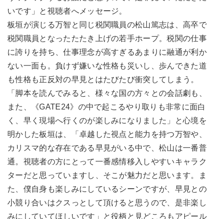
いです」と視聴者へメッセージ。
板垣が演じる万智と同じ税関職員の松山篤志は、高卒で
税関職員となったたたき上げの若手ホープ。税関の仕事
に誇りを持ち、仕事理念が高すぎるあまりに融通が利か
ない一面も。負けず嫌いな性格も災いし、歩んできた道
も性格も正反対の早見とはたびたび衝突してしまう。
「脚本を読んでみると、様々な国の方々との会話劇も、
また、《GATE24》の中で起こるやり取りも非常に面白
く、早く現場へ行くのが楽しみになりました」と心境を
明かした板垣は、「卓越した視点と能力を持つ万智や、
カリスマ的な存在である早見がいる中で、松山は一番普
通。視聴者の方にとって一番感情移入しやすいキャラク
ターだと思っていますし、そこが魅力だと思います。ま
た、僕自身も楽しみにしているシーンですが、早見との
小競り合いはクスっとして頂けると思うので、是非楽し
みにしていてほしいです」と役柄と見どころもアピール