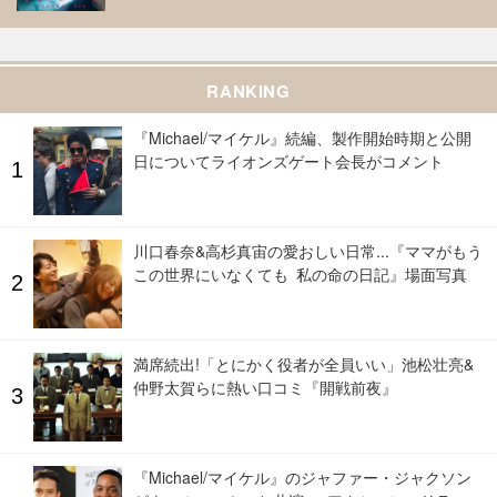
RANKING
『Michael/マイケル』続編、製作開始時期と公開
日についてライオンズゲート会長がコメント
川口春奈&高杉真宙の愛おしい日常...『ママがもう
この世界にいなくても 私の命の日記』場面写真
満席続出!「とにかく役者が全員いい」池松壮亮&
仲野太賀らに熱い口コミ『開戦前夜』
『Michael/マイケル』のジャファー・ジャクソン