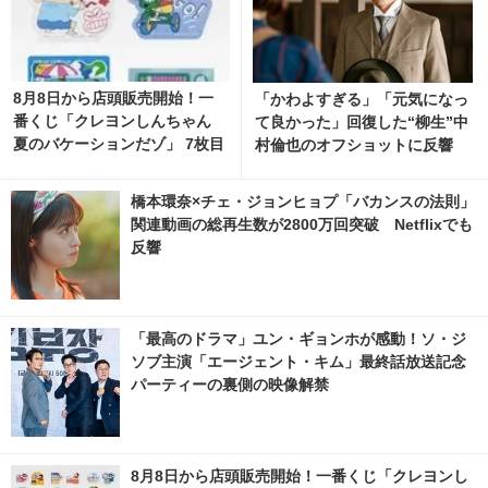
8月8日から店頭販売開始！一
「かわよすぎる」「元気になっ
番くじ「クレヨンしんちゃん
て良かった」回復した“柳生”中
夏のバケーションだゾ」 7枚目
村倫也のオフショットに反響
の写真・画像 | cinemacafe.ne
「風、薫る」
t
橋本環奈×チェ・ジョンヒョプ「バカンスの法則」
関連動画の総再生数が2800万回突破 Netflixでも
反響
「最高のドラマ」ユン・ギョンホが感動！ソ・ジ
ソブ主演「エージェント・キム」最終話放送記念
パーティーの裏側の映像解禁
8月8日から店頭販売開始！一番くじ「クレヨンし