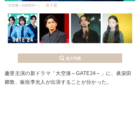
全 4 枚
「大空港～GATE24～」
拡大写真
趣里主演の新ドラマ「大空港～GATE24～」に、眞栄田
郷敦、板垣李光人が出演することが分かった。