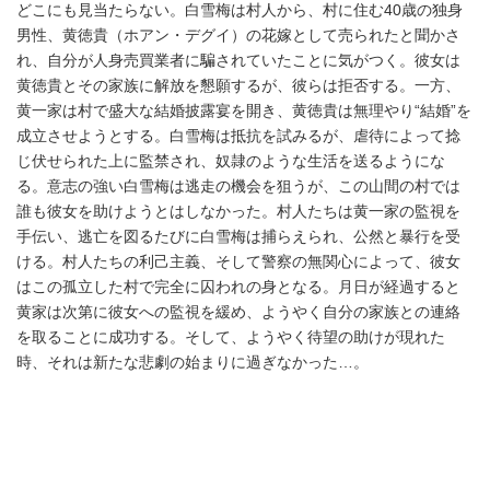
どこにも見当たらない。白雪梅は村人から、村に住む40歳の独身
男性、黄徳貴（ホアン・デグイ）の花嫁として売られたと聞かさ
れ、自分が人身売買業者に騙されていたことに気がつく。彼女は
黄徳貴とその家族に解放を懇願するが、彼らは拒否する。一方、
黄一家は村で盛大な結婚披露宴を開き、黄徳貴は無理やり“結婚”を
成立させようとする。白雪梅は抵抗を試みるが、虐待によって捻
じ伏せられた上に監禁され、奴隷のような生活を送るようにな
る。意志の強い白雪梅は逃走の機会を狙うが、この山間の村では
誰も彼女を助けようとはしなかった。村人たちは黄一家の監視を
手伝い、逃亡を図るたびに白雪梅は捕らえられ、公然と暴行を受
ける。村人たちの利己主義、そして警察の無関心によって、彼女
はこの孤立した村で完全に囚われの身となる。月日が経過すると
黄家は次第に彼女への監視を緩め、ようやく自分の家族との連絡
を取ることに成功する。そして、ようやく待望の助けが現れた
時、それは新たな悲劇の始まりに過ぎなかった…。