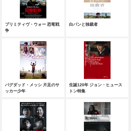
プリミティヴ・ウォー 恐竜戦
白パンと独裁者
争
バグダッド・メッシ 片足のサ
生誕120年 ジョン・ヒュース
ッカー少年
トン特集