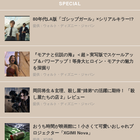
SPECIAL
80年代LA版「ゴシップガール」×シリアルキラー!?
提供：ウォルト・ディズニー・ジャパン
『モアナと伝説の海』＜超＞実写版でスケールアッ
プ＆パワーアップ！等身大ヒロイン・モアナの魅力
を深掘り
提供：ウォルト・ディズニー・ジャパン
岡田将生＆玄理、殺し屋“姉弟“の活躍に期待！ 「殺
し屋たちの店 2」レビュー
提供：ウォルト・ディズニー・ジャパン
おうち時間が映画館に！小さくて可愛いおしゃれプ
ロジェクター「XGIMI Nova」
提供：XGIMI