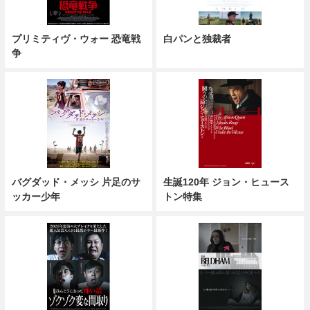
プリミティヴ・ウォー 恐竜戦
白パンと独裁者
争
バグダッド・メッシ 片足のサ
生誕120年 ジョン・ヒュース
ッカー少年
トン特集