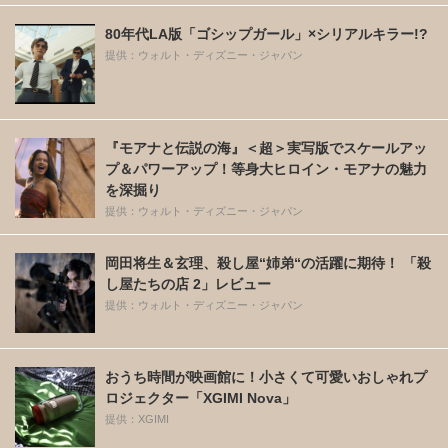
80年代LA版「ゴシップガール」×シリアルキラー!?
提供：ウォルト・ディズニー・ジャパン
『モアナと伝説の海』＜超＞実写版でスケールアッ
プ＆パワーアップ！等身大ヒロイン・モアナの魅力
を深掘り
提供：ウォルト・ディズニー・ジャパン
岡田将生＆玄理、殺し屋“姉弟“の活躍に期待！ 「殺
し屋たちの店 2」レビュー
提供：ウォルト・ディズニー・ジャパン
おうち時間が映画館に！小さくて可愛いおしゃれプ
ロジェクター「XGIMI Nova」
提供：XGIMI