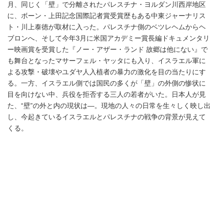
月、同じく「壁」で分離されたパレスチナ・ヨルダン川西岸地区
に、ボーン・上田記念国際記者賞受賞歴もある中東ジャーナリス
ト・川上泰徳が取材に入った。パレスチナ側のベツレヘムからヘ
ブロンへ、そして今年3月に米国アカデミー賞長編ドキュメンタリ
ー映画賞を受賞した『ノー・アザー・ランド 故郷は他にない』で
も舞台となったマサーフェル・ヤッタにも入り、イスラエル軍に
よる攻撃・破壊やユダヤ人入植者の暴力の激化を目の当たりにす
る。一方、イスラエル側では国民の多くが「壁」の外側の惨状に
目を向けない中、兵役を拒否する三人の若者がいた。日本人が見
た、“壁”の外と内の現状は―。現地の人々の日常を生々しく映し出
し、今起きているイスラエルとパレスチナの戦争の背景が見えて
くる。