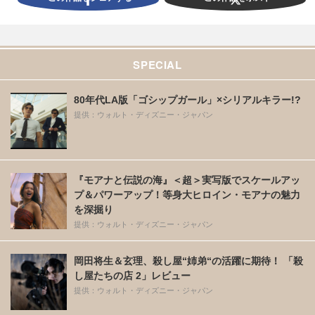
SPECIAL
80年代LA版「ゴシップガール」×シリアルキラー!?
提供：ウォルト・ディズニー・ジャパン
『モアナと伝説の海』＜超＞実写版でスケールアッ
プ＆パワーアップ！等身大ヒロイン・モアナの魅力
を深掘り
提供：ウォルト・ディズニー・ジャパン
岡田将生＆玄理、殺し屋“姉弟“の活躍に期待！ 「殺
し屋たちの店 2」レビュー
提供：ウォルト・ディズニー・ジャパン