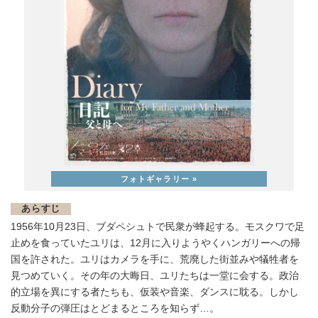
あらすじ
1956年10⽉23⽇、ブダペシュトで⺠衆が蜂起する。モスクワで⾜
⽌めを⾷っていたユリは、12⽉に⼊りようやくハンガリーへの帰
国を許された。ユリはカメラを⼿に、荒廃した街並みや犠牲者を
⾒つめていく。その年の⼤晦⽇、ユリたちは⼀堂に会する。政治
的⽴場を異にする者たちも、仮装や⾳楽、ダンスに耽る。しかし
反動分⼦の弾圧はとどまるところを知らず…。