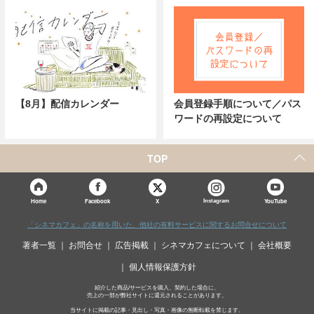
【8月】配信カレンダー
会員登録手順について／パス
ワードの再設定について
TOP
X
Home
Facebook
Instagram
YouTube
「シネマカフェ」の名称を用いた、他社の有料サービスに関するお問合せについて
著者一覧
お問合せ
広告掲載
シネマカフェについて
会社概要
個人情報保護方針
紹介した商品/サービスを購入、契約した場合に、
売上の一部が弊社サイトに還元されることがあります。
当サイトに掲載の記事・見出し・写真・画像の無断転載を禁じます。