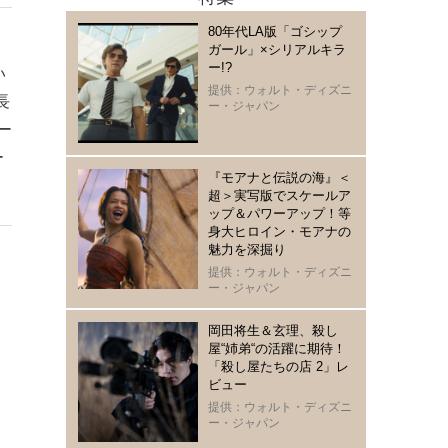
80年代LA版「ゴシップ
ガール」×シリアルキラ
ー!?
い
提供：ウォルト・ディズニ
⻑
ー・ジャパン
ー
ー
『モアナと伝説の海』＜
超＞実写版でスケールア
ップ＆パワーアップ！等
身大ヒロイン・モアナの
魅力を深掘り
提供：ウォルト・ディズニ
ー・ジャパン
岡田将生＆玄理、殺し
屋“姉弟“の活躍に期待！
「殺し屋たちの店 2」レ
ビュー
提供：ウォルト・ディズニ
ー・ジャパン