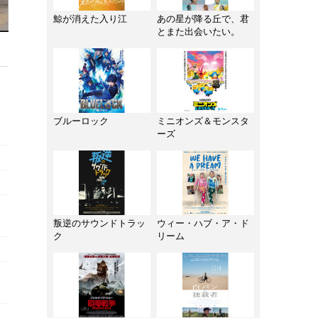
鯨が消えた入り江
あの星が降る丘で、君
とまた出会いたい。
ブルーロック
ミニオンズ＆モンスタ
ーズ
叛逆のサウンドトラッ
ウィー・ハブ・ア・ド
ク
リーム