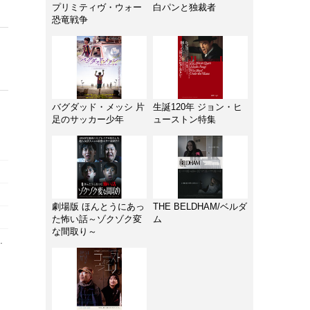
プリミティヴ・ウォー
白パンと独裁者
恐竜戦争
バグダッド・メッシ 片
生誕120年 ジョン・ヒ
足のサッカー少年
ューストン特集
劇場版 ほんとうにあっ
THE BELDHAM/ベルダ
た怖い話～ゾクゾク変
ム
な間取り～
.