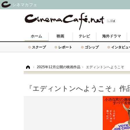
シネマカフェ
ホーム
映画
テレビ
海外ドラマ
スクープ
レポート
ゴシップ
インタビュ
ホーム
›
2025年12月公開の映画作品
›
エディントンへようこそ
『エディントンへようこそ』作