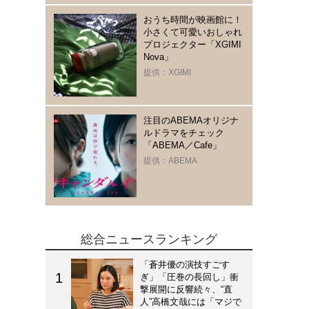
おうち時間が映画館に！
小さくて可愛いおしゃれ
プロジェクター「XGIMI
Nova」
提供：XGIMI
注目のABEMAオリジナ
ルドラマをチェック
「ABEMA／Cafe」
提供：ABEMA
総合ニュースランキング
「蒼井優の演技すごす
ぎ」「圧巻の長回し」衝
撃展開に反響続々、“直
人”高橋文哉には「マジで