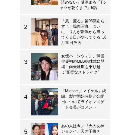
読めない」謎深まる「Tシ
ャツが乾くまで」5話
「風、薫る」第96回あら
すじ・場面写真 つい
に、りんが新潟から帰っ
てくる日がやってくる…8
月10日放送
女優ハ・ジウォン、韓国
俳優初のMLB始球式に登
場！雨天延期も乗り越
え“完璧なストライク”
『Michael／マイケル』続
編、製作開始時期と公開
日についてライオンズゲ
ート会長がコメント
あの人は今／『火の女神
ジョンイ』天才子役チ