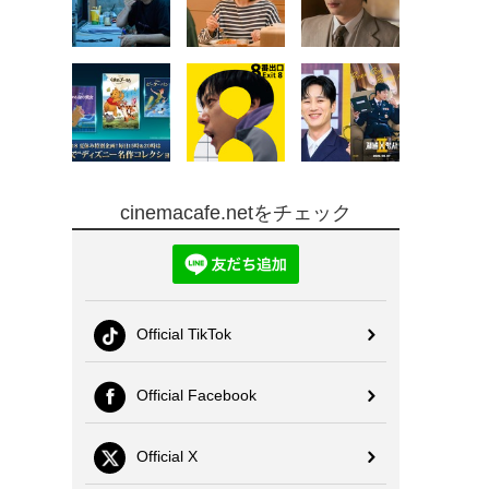
cinemacafe.netをチェック
Official TikTok
Official Facebook
Official X