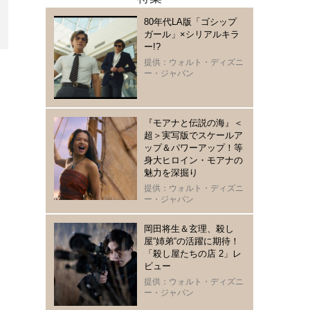
80年代LA版「ゴシップ
ガール」×シリアルキラ
ー!?
提供：ウォルト・ディズニ
ー・ジャパン
『モアナと伝説の海』＜
超＞実写版でスケールア
ップ＆パワーアップ！等
身大ヒロイン・モアナの
魅力を深掘り
提供：ウォルト・ディズニ
ー・ジャパン
岡田将生＆玄理、殺し
屋“姉弟“の活躍に期待！
「殺し屋たちの店 2」レ
ビュー
提供：ウォルト・ディズニ
ー・ジャパン