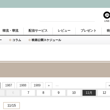
LINE
韓流・華流
配信サービス
レビュー
プレゼント
ー
コラム
映画公開スケジュール
…
1987
1988
1989
»
6
7
8
9
10
11
12
11/15