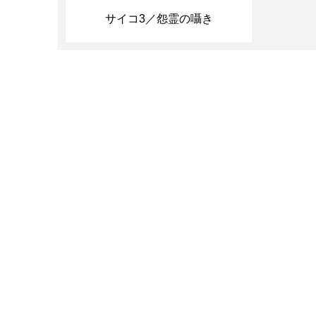
サイコ3／怨霊の囁き