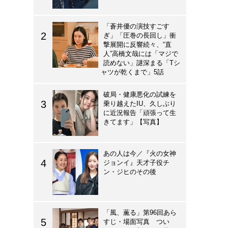
「蒼井優の演技すごす
ぎ」「圧巻の長回し」衝
撃展開に反響続々、“直
人”高橋文哉には「マジで
読めない」謎深まる「Tシ
ャツが乾くまで」5話
破局・健康悪化の試練を
乗り越えたIU、久しぶり
に近況報告「頑張って生
きてます」【写真】
あの人は今／『火の女神
ジョンイ』天才子役チ
ン・ジヒのその後
「風、薫る」第96回あら
すじ・場面写真 つい