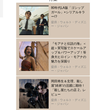
80年代LA版「ゴシップ
ガール」×シリアルキラ
ー!?
提供：ウォルト・ディズニ
ー・ジャパン
『モアナと伝説の海』＜
超＞実写版でスケールア
ップ＆パワーアップ！等
身大ヒロイン・モアナの
魅力を深掘り
提供：ウォルト・ディズニ
ー・ジャパン
岡田将生＆玄理、殺し
屋“姉弟“の活躍に期待！
「殺し屋たちの店 2」レ
ビュー
提供：ウォルト・ディズニ
ー・ジャパン