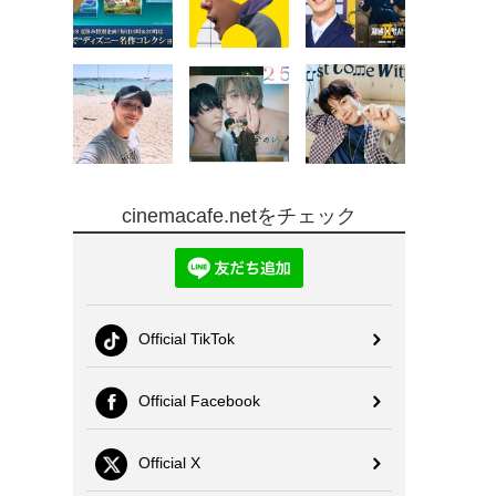
cinemacafe.netをチェック
Official TikTok
Official Facebook
Official X