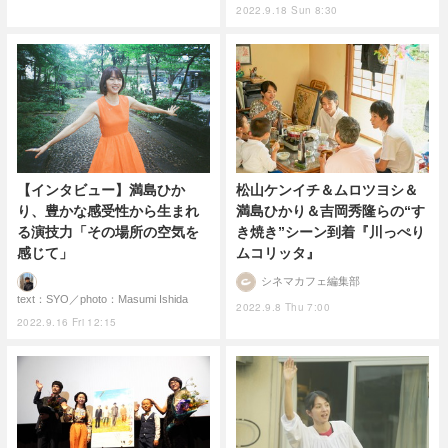
2022.9.18 Sun 8:30
【インタビュー】満島ひか
松山ケンイチ＆ムロツヨシ＆
り、豊かな感受性から生まれ
満島ひかり＆吉岡秀隆らの“す
る演技力「その場所の空気を
き焼き”シーン到着『川っぺり
感じて」
ムコリッタ』
シネマカフェ編集部
text：SYO／photo：Masumi Ishida
2022.9.8 Thu 7:00
2022.9.16 Fri 12:15