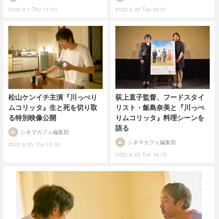
2022.9.1 Thu 17:00
2022.8.30 Tue 20:01
松山ケンイチ主演『川っぺり
荻上直子監督、フードスタイ
ムコリッタ』生と死を切り取
リスト・飯島奈美と『川っぺ
る特別映像公開
りムコリッタ』料理シーンを
語る
シネマカフェ編集部
シネマカフェ編集部
2022.8.25 Thu 13:00
2022.8.23 Tue 16:15