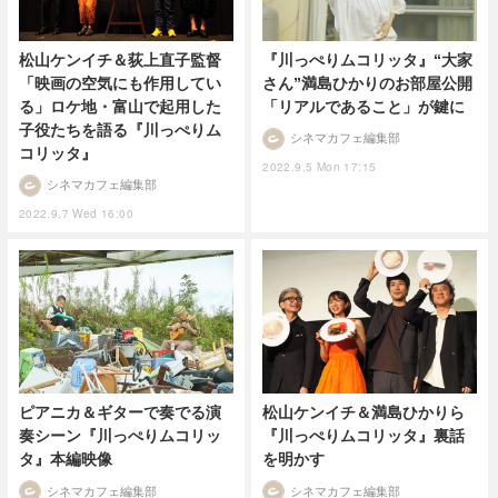
松山ケンイチ＆荻上直子監督
『川っぺりムコリッタ』“大家
「映画の空気にも作用してい
さん”満島ひかりのお部屋公開
る」ロケ地・富山で起用した
「リアルであること」が鍵に
子役たちを語る『川っぺりム
シネマカフェ編集部
コリッタ』
2022.9.5 Mon 17:15
シネマカフェ編集部
2022.9.7 Wed 16:00
ピアニカ＆ギターで奏でる演
松山ケンイチ＆満島ひかりら
奏シーン『川っぺりムコリッ
『川っぺりムコリッタ』裏話
タ』本編映像
を明かす
シネマカフェ編集部
シネマカフェ編集部