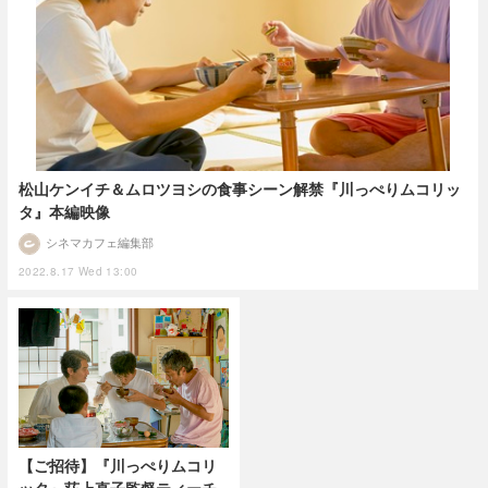
松山ケンイチ＆ムロツヨシの食事シーン解禁『川っぺりムコリッ
タ』本編映像
シネマカフェ編集部
2022.8.17 Wed 13:00
【ご招待】『川っぺりムコリ