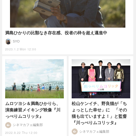
満島ひかりの比類なき存在感、役者の枠を超え邁進中
SYO
2023.1.2 Mon 12:00
ムロツヨシ＆満島ひかりら、
松山ケンイチ、野良猫が「ち
演奏練習メイキング映像『川
ょっとした幸せ」に 「その
っぺりムコリッタ』
猫も出ていますよ！」と監督
『川っぺりムコリッタ』
シネマカフェ編集部
シネマカフェ編集部
2022.9.22 Thu 12:00