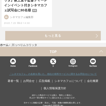
ッタ』荻上直子監督ティーチ
インイベント付きシネマカフ
ェ試写会に80名様
PR
シネマカフェ編集部
2022.7.20 Wed 14:00
もっと見る
ホーム
›
川っぺりムコリッタ
TOP
X
Home
Facebook
Instagram
YouTube
「シネマカフェ」の名称を用いた、他社の有料サービスに関するお問合せについて
著者一覧
お問合せ
広告掲載
シネマカフェについて
会社概要
個人情報保護方針
紹介した商品/サービスを購入、契約した場合に、
売上の一部が弊社サイトに還元されることがあります。
当サイトに掲載の記事・見出し・写真・画像の無断転載を禁じます。
Copyright © 2026 IID, Inc.