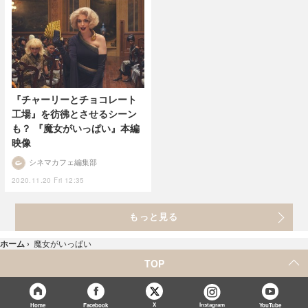
『チャーリーとチョコレート
工場』を彷彿とさせるシーン
も？ 『魔女がいっぱい』本編
映像
シネマカフェ編集部
2020.11.20 Fri 12:35
もっと見る
ホーム
›
魔女がいっぱい
TOP
X
Home
Facebook
Instagram
YouTube