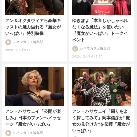
アン＆オクタヴィアら豪華キ
ゆきぽよ「本音しかしゃべれ
ャストの魅力溢れる『魔女が
なくなる魔法」を使いたい
いっぱい』特別映像
『魔女がいっぱい』トークイ
ベント
シネマカフェ編集部
シネマカフェ編集部
2020.12.4 Fri 14:30
2020.12.4 Fri 13:30
アン・ハサウェイ「公開が楽
アン・ハサウェイ「周りをよ
しみ」日本のファンへメッセ
く探してみて」岡本信彦が“魔
ージ『魔女がいっぱい』
女の見分け方”を伝授『魔女が
いっぱい』
シネマカフェ編集部