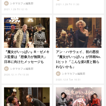
シネマカフェ編集部
2021.1.29 Fri 11:30
2021.1.29 Fri 12:15
『魔女がいっぱい』R・ゼメキ
アン・ハサウェイ、初の悪役
ス監督は「想像力が無限大」
『魔女がいっぱい』が洋画No.
日本に向けたメッセージも
1ヒット「こんな姿2度と観ら
れないかも」
シネマカフェ編集部
シネマカフェ編集部
2020.12.11 Fri 13:30
2020.12.8 Tue 16:51