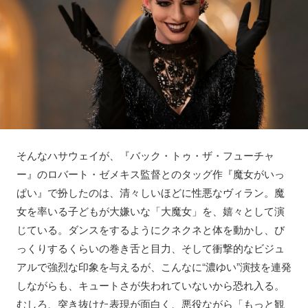
そんなハサウェイが、『バック・トゥ・ザ・フューチャ
ー』のロバート・ゼメキス監督とのタッグ作『魔女がいっ
ぱい』で扮したのは、清々しいほどに性悪なヴィラン。魔
女を率いる子どもが大嫌いな「大魔女」を、嬉々として演
じている。ダンスをするようにクネクネと体を動かし、び
っくりするくらいの巻き舌と目力、そして衝撃的なビジュ
アルで強烈な印象を与えるが、こんなに“濃ゆい”演技を連発
しながらも、キュートさが失われていないから恐れ入る。
むしろ、突き抜けた表現が面白く、悪役ながら「もっと観