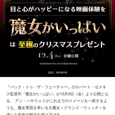
提供：WOWOW
『バック・トゥ・ザ・フューチャー』のロバート・ゼメキ
ス監督作『魔女がいっぱい』が12月4日（金）より公開とな
る。 アン・ハサウェイがこれまでのイメージを一新するよ
うな、魔女軍団を率いる大魔女＜グランド・ウィッチ＞を
演じた本作の魅力を掘り下げる。