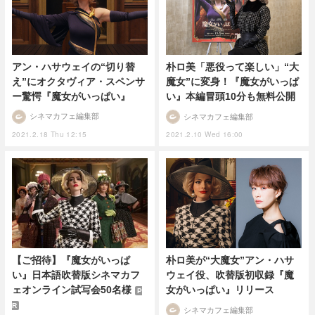
アン・ハサウェイの“切り替
朴ロ美「悪役って楽しい」“大
え”にオクタヴィア・スペンサ
魔女”に変身！『魔女がいっぱ
ー驚愕『魔女がいっぱい』
い』本編冒頭10分も無料公開
シネマカフェ編集部
シネマカフェ編集部
2021.2.18 Thu 12:15
2021.2.10 Wed 16:00
【ご招待】『魔女がいっぱ
朴ロ美が“大魔女”アン・ハサ
い』日本語吹替版シネマカフ
ウェイ役、吹替版初収録『魔
ェオンライン試写会50名様
女がいっぱい』リリース
P
R
シネマカフェ編集部