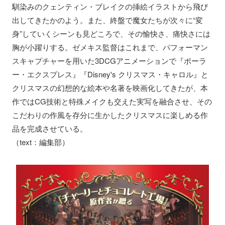
馴染みのクェンティン・ブレイクの挿絵イラストから飛び
出してきたかのよう。また、終盤で魔女たちが次々に“変
身”していくシーンも見どころで、その愉快さ、痛快さには
胸が小躍りする。ゼメキス監督はこれまで、パフォーマン
スキャプチャーを用いた3DCGアニメーションで『ポーラ
ー・エクスプレス』『Disney's クリスマス・キャロル』と
クリスマスの幻想的な絵本や名著を映画化してきたが、本
作ではCG技術と特殊メイクも交えた実写を融合させ、その
こだわりの作風を存分に生かしたクリスマスに楽しめる作
品を完成させている。
（text：編集部）