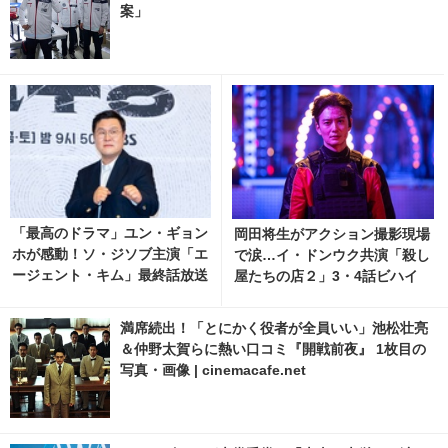
案」
「最高のドラマ」ユン・ギョン
岡田将生がアクション撮影現場
ホが感動！ソ・ジソブ主演「エ
で涙…イ・ドンウク共演「殺し
ージェント・キム」最終話放送
屋たちの店２」3・4話ビハイ
記念パーティーの裏側の映像解
ンド映像
禁 2枚目の写真・画像 | cinem
満席続出！「とにかく役者が全員いい」池松壮亮
acafe.net
＆仲野太賀らに熱い口コミ『開戦前夜』 1枚目の
写真・画像 | cinemacafe.net