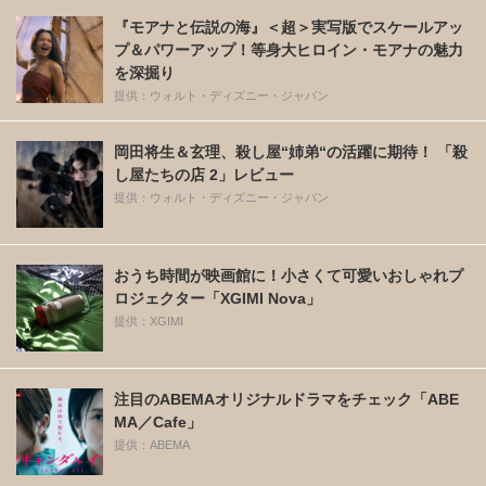
『モアナと伝説の海』＜超＞実写版でスケールアッ
プ＆パワーアップ！等身大ヒロイン・モアナの魅力
を深掘り
提供：ウォルト・ディズニー・ジャパン
岡田将生＆玄理、殺し屋“姉弟“の活躍に期待！ 「殺
し屋たちの店 2」レビュー
提供：ウォルト・ディズニー・ジャパン
おうち時間が映画館に！小さくて可愛いおしゃれプ
ロジェクター「XGIMI Nova」
提供：XGIMI
注目のABEMAオリジナルドラマをチェック「ABE
MA／Cafe」
提供：ABEMA