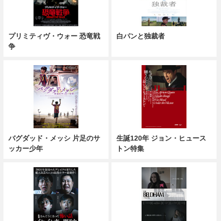
プリミティヴ・ウォー 恐竜戦
白パンと独裁者
争
バグダッド・メッシ 片足のサ
生誕120年 ジョン・ヒュース
ッカー少年
トン特集