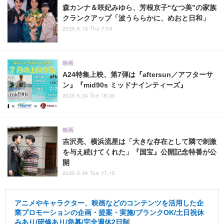
森カンナ＆咲妃みゆら、芳根京子“なつ美”の家族
クランクアップ「波うららかに、めおと日和」
2025.6.19 Thu 7:00
映画
A24特集上映、第7弾は『aftersun／アフターサ
ン』『mid90s ミッドナインティーズ』
2025.6.24 Tue 18:00
映画
吉沢亮、横浜流星は「大きな存在として隣で刺激
を与え続けてくれた」『国宝』公開記念特番が公
開
2025.6.24 Tue 17:15
アニメやキャラクター、映画などのコンテンツを活用した企
業プロモーションの企画・提案・実施/ブランクOK/土日祝休
みあり/研修あり/急募/完全週休2日制