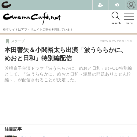
search
menu
※本サイトはアフィリエイト広告を利用しています
2025.6.25 Wed 8:00
スクープ
本田響矢＆小関裕太ら出演「波うららかに、
めおと日和」特別編配信
芳根京子主演ドラマ「波うららかに、めおと日和」のFOD特別編
として、「波うららかに、めおと日和～瀧昌の問題ありません!?
編～」が配信されることが決定した。
注目記事