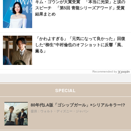
キム・ゴウンが大賞受賞 「本当に光栄」と涙の
スピーチ 「第5回 青龍シリーズアワード」受賞
結果まとめ
「かわよすぎる」「元気になって良かった」回復
した“柳生”中村倫也のオフショットに反響「風、
薫る」
Recommended by
SPECIAL
80年代LA版「ゴシップガール」×シリアルキラー!?
提供：ウォルト・ディズニー・ジャパン