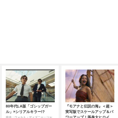
80年代LA版「ゴシップガー
『モアナと伝説の海』＜超＞
ル」×シリアルキラー!?
実写版でスケールアップ＆パ
ワーアップ！等身大ヒロイ
提供：ウォルト・ディズニー・ジャ