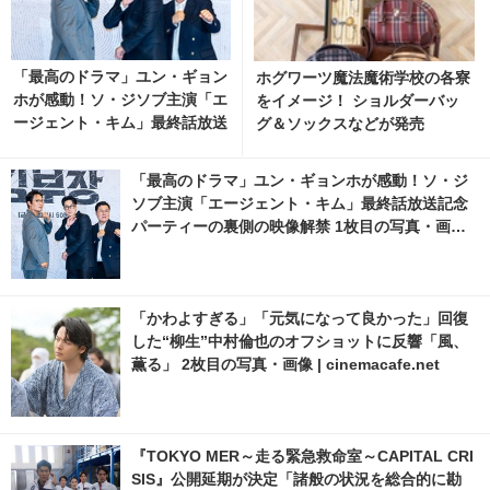
「最高のドラマ」ユン・ギョン
ホグワーツ魔法魔術学校の各寮
ホが感動！ソ・ジソブ主演「エ
をイメージ！ ショルダーバッ
ージェント・キム」最終話放送
グ＆ソックスなどが発売
記念パーティーの裏側の映像解
禁
「最高のドラマ」ユン・ギョンホが感動！ソ・ジ
ソブ主演「エージェント・キム」最終話放送記念
パーティーの裏側の映像解禁 1枚目の写真・画像 |
cinemacafe.net
「かわよすぎる」「元気になって良かった」回復
した“柳生”中村倫也のオフショットに反響「風、
薫る」 2枚目の写真・画像 | cinemacafe.net
『TOKYO MER～走る緊急救命室～CAPITAL CRI
SIS』公開延期が決定「諸般の状況を総合的に勘