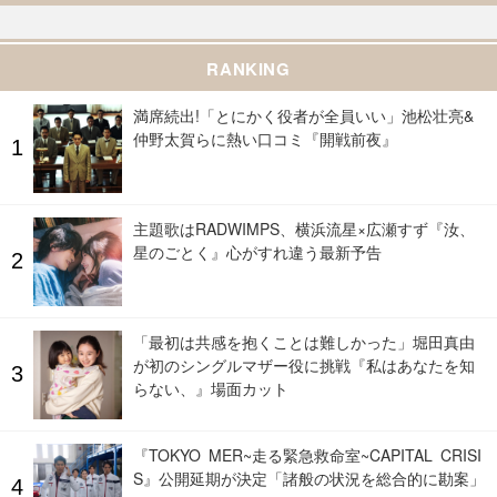
RANKING
満席続出!「とにかく役者が全員いい」池松壮亮&
仲野太賀らに熱い口コミ『開戦前夜』
主題歌はRADWIMPS、横浜流星×広瀬すず『汝、
星のごとく』心がすれ違う最新予告
「最初は共感を抱くことは難しかった」堀田真由
が初のシングルマザー役に挑戦『私はあなたを知
らない、』場面カット
『TOKYO MER~走る緊急救命室~CAPITAL CRISI
S』公開延期が決定「諸般の状況を総合的に勘案」