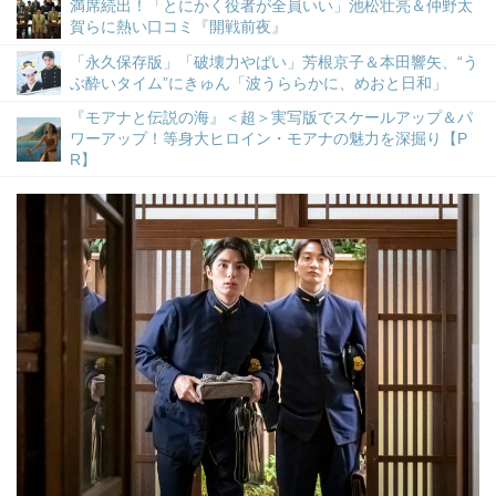
満席続出！「とにかく役者が全員いい」池松壮亮＆仲野太
賀らに熱い口コミ『開戦前夜』
「永久保存版」「破壊力やばい」芳根京子＆本田響矢、“う
ぶ酔いタイム”にきゅん「波うららかに、めおと日和」
『モアナと伝説の海』＜超＞実写版でスケールアップ＆パ
ワーアップ！等身大ヒロイン・モアナの魅力を深掘り【P
R】