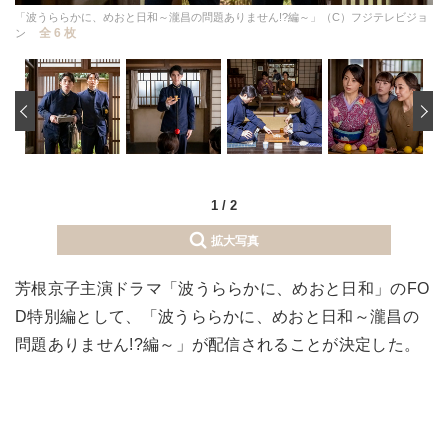
「波うららかに、めおと日和～瀧昌の問題ありません!?編～」（C）フジテレビジョ
全 6 枚
ン
‹
1
/
2
拡大写真
芳根京子主演ドラマ「波うららかに、めおと日和」のFO
D特別編として、「波うららかに、めおと日和～瀧昌の
問題ありません!?編～」が配信されることが決定した。