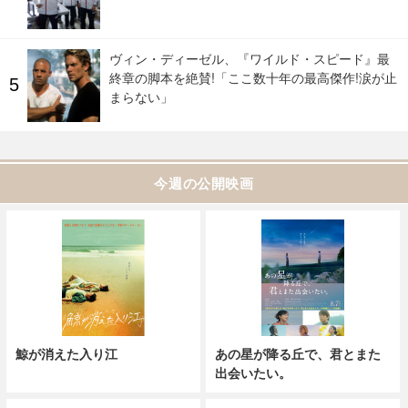
ヴィン・ディーゼル、『ワイルド・スピード』最
終章の脚本を絶賛!「ここ数十年の最高傑作!涙が止
まらない」
今週の公開映画
鯨が消えた入り江
あの星が降る丘で、君とまた
出会いたい。