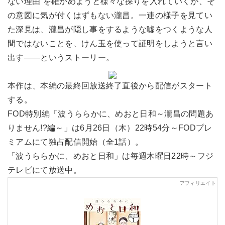
ない理由”を確かめようと様々な探りを入れていくが、そ
の意図に気が付くはずもない瀧昌。一連の様子を見てい
た深見は、瀧昌が隠し事をするような嘘をつくような人
間ではないことを、けん玉を使って証明をしようと言い
出す――というストーリー。
本作は、本編の最終回放送終了直後から配信がスタート
する。
FOD特別編「波うららかに、めおと日和～瀧昌の問題あ
りません!?編～」は6月26日（木）22時54分～FODプレ
ミアムにて独占配信開始（全1話）。
「波うららかに、めおと日和」は毎週木曜日22時～フジ
テレビにて放送中。