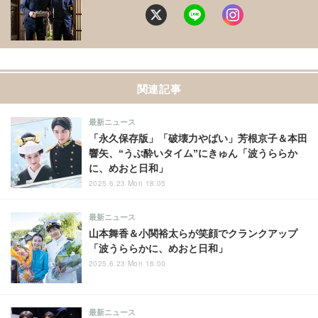
関連記事
最新ニュース
「永久保存版」「破壊力やばい」芳根京子＆本田
響矢、“うぶ酔いタイム”にきゅん「波うららか
に、めおと日和」
2025.6.23 Mon 18:05
最新ニュース
山本舞香＆小関裕太らが笑顔でクランクアップ
「波うららかに、めおと日和」
2025.6.23 Mon 16:00
最新ニュース