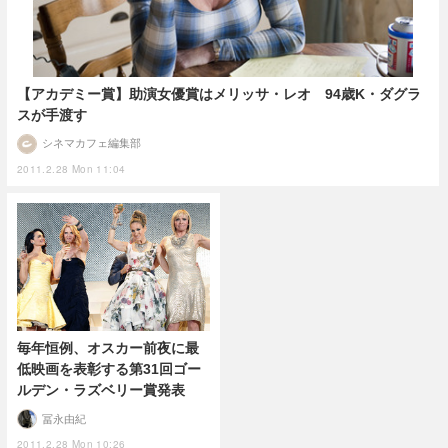
【アカデミー賞】助演女優賞はメリッサ・レオ 94歳K・ダグラ
スが手渡す
シネマカフェ編集部
2011.2.28 Mon 11:04
毎年恒例、オスカー前夜に最
低映画を表彰する第31回ゴー
ルデン・ラズベリー賞発表
冨永由紀
2011.2.28 Mon 10:26