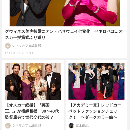
グウィネス美声披露にアン・ハサウェイ七変化 ペネロペは…オ
スカー授賞式ふり返り
シネマカフェ編集部
2011.3.1 Tue 11:29
【オスカー総括】『英国
【アカデミー賞】レッドカー
王…』が横綱相撲 30〜40代
ペットファッションチェッ
監督席巻で世代交代の波？
ク！ 〜ダークカラー編〜
シネマカフェ編集部
冨永由紀