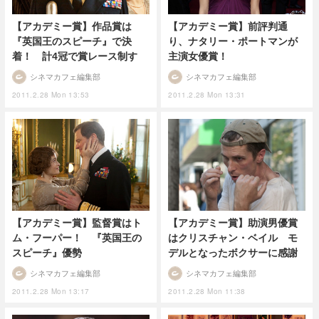
【アカデミー賞】作品賞は
【アカデミー賞】前評判通
『英国王のスピーチ』で決
り、ナタリー・ポートマンが
着！ 計4冠で賞レース制す
主演女優賞！
シネマカフェ編集部
シネマカフェ編集部
2011.2.28 Mon 13:53
2011.2.28 Mon 13:31
【アカデミー賞】監督賞はト
【アカデミー賞】助演男優賞
ム・フーパー！ 『英国王の
はクリスチャン・ベイル モ
スピーチ』優勢
デルとなったボクサーに感謝
シネマカフェ編集部
シネマカフェ編集部
2011.2.28 Mon 13:17
2011.2.28 Mon 11:38