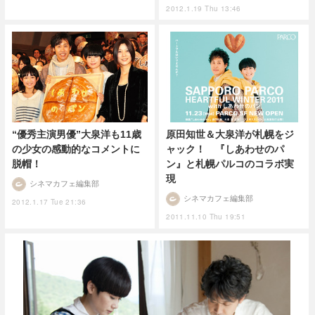
2012.1.19 Thu 13:46
“優秀主演男優”大泉洋も11歳
原田知世＆大泉洋が札幌をジ
の少女の感動的なコメントに
ャック！ 『しあわせのパ
脱帽！
ン』と札幌パルコのコラボ実
現
シネマカフェ編集部
シネマカフェ編集部
2012.1.17 Tue 21:36
2011.11.10 Thu 19:51