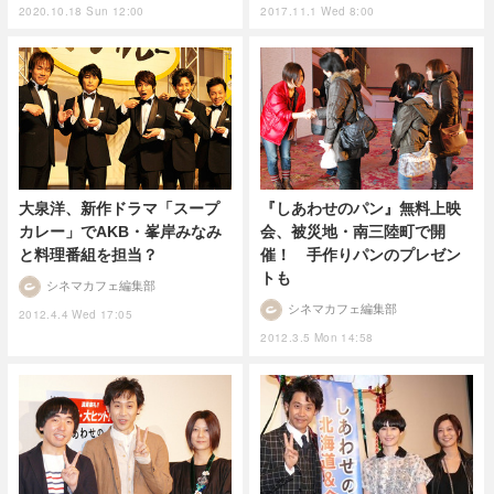
2020.10.18 Sun 12:00
2017.11.1 Wed 8:00
大泉洋、新作ドラマ「スープ
『しあわせのパン』無料上映
カレー」でAKB・峯岸みなみ
会、被災地・南三陸町で開
と料理番組を担当？
催！ 手作りパンのプレゼン
トも
シネマカフェ編集部
シネマカフェ編集部
2012.4.4 Wed 17:05
2012.3.5 Mon 14:58