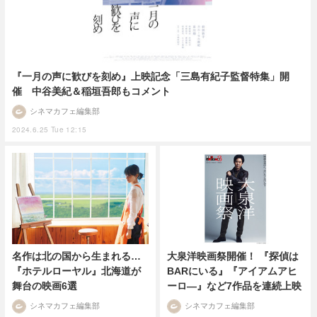
『一月の声に歓びを刻め』上映記念「三島有紀子監督特集」開
催 中谷美紀＆稲垣吾郎もコメント
シネマカフェ編集部
2024.6.25 Tue 12:15
名作は北の国から生まれる…
大泉洋映画祭開催！ 『探偵は
『ホテルローヤル』北海道が
BARにいる』『アイアムアヒ
舞台の映画6選
ーロ―』など7作品を連続上映
シネマカフェ編集部
シネマカフェ編集部