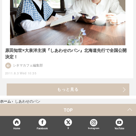
原田知世×大泉洋主演『しあわせのパン』北海道先行で全国公開
決定！
シネマカフェ編集部
2011.8.3 Wed 10:35
もっと見る
ホーム
›
しあわせのパン
TOP
X
Home
Facebook
Instagram
YouTube