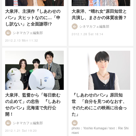
大泉洋、主演作『しあわせの
大泉洋、“晴れ女”原田知世と
パン』大ヒットなのに…「申
共演し、まさかの体質改善？
し訳ない」と全面謝罪!?
シネマカフェ編集部
シネマカフェ編集部
2012.1.28 Sat 18:14
2012.2.13 Mon 11:32
大泉洋、監督から「毎日飲む
『しあわせのパン』原田知
の止めて」の忠告 『しあわ
世 「自分を見つめなおす、
せのパン』北海道で先行公
そのためにこの映画に出会っ
開！
た」
シネマカフェ編集部
photo：Yoshio Kumagai / text：Rie Shi
2012.1.21 Sat 19:20
ntani